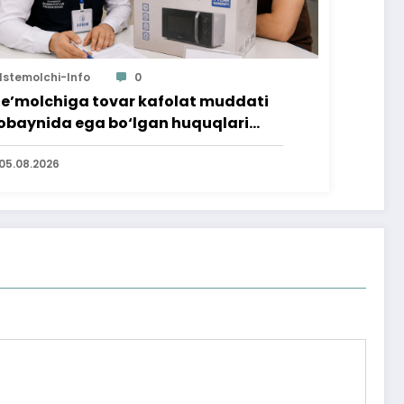
Istemolchi-Info
0
te’molchiga tovar kafolat muddati
baynida ega bo‘lgan huquqlari
’minlab berildi
05.08.2026