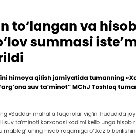
din to‘langan va his
‘lov summasi iste’m
ildi
ini himoya qilish jamiyatida tumanning «Xo
arg‘ona suv ta’minot” MChJ Toshloq tuman fi
nning «Sadda» mahalla fuqarolar yig‘ini hududida j
smli suv ta’minoti korxonasi xodimi kelib unga hiso
u mablag‘ uning hisob raqamiga o‘tkazib berilishin