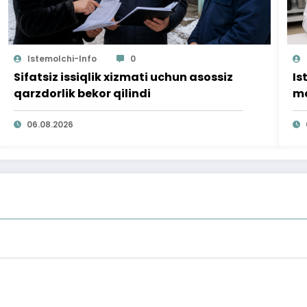
Istemolchi-Info
0
Sifatsiz issiqlik xizmati uchun asossiz
Is
qarzdorlik bekor qilindi
mo
ta
06.08.2026