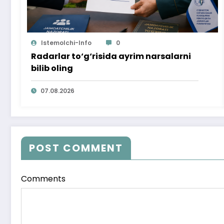
Istemolchi-Info
0
Radarlar to‘g‘risida ayrim narsalarni
bilib oling
07.08.2026
POST COMMENT
Comments