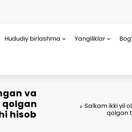
Hududiy birlashma
Yangiliklar
Bog’
angan va
 qolgan
Salkam ikki yil
hi hisob
qolgan t