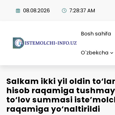
Skip
to
08.08.2026
7:28:38 AM
content
Bosh sahifa
O`zbekcha
Salkam ikki yil oldin to‘l
hisob raqamiga tushmay
to‘lov summasi iste’molc
raqamiga yo‘naltirildi