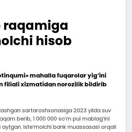
ob raqamiga
olchi hisob
tinqumi» mahalla fuqarolar yig‘ini
liali xizmatidan norozilik bildirib
oylashgan sartaroshxonasiga 2023 yilda suv
b raqam berib, 1 000 000 so‘m pul mablag‘ini
i aytgan. Iste’molchi bank muassasasi orqali