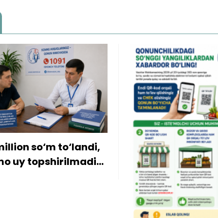
ion so‘m to‘landi,
y topshirilmadi…