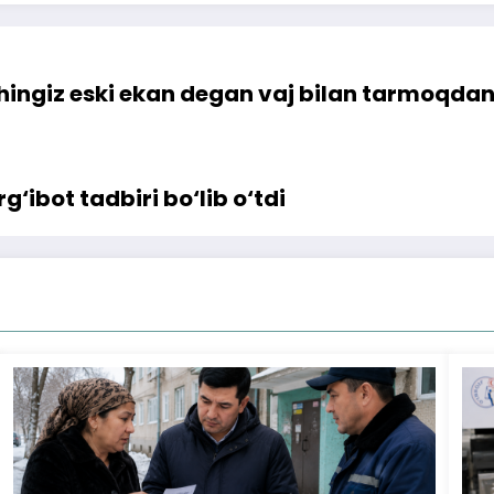
ingiz eski ekan degan vaj bilan tarmoqdan uz
‘ibot tadbiri bo‘lib o‘tdi