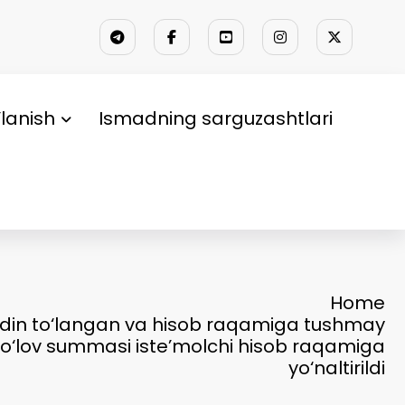
lanish
Ismadning sarguzashtlari
Home
 oldin to‘langan va hisob raqamiga tushmay
o‘lov summasi iste’molchi hisob raqamiga
yo‘naltirildi