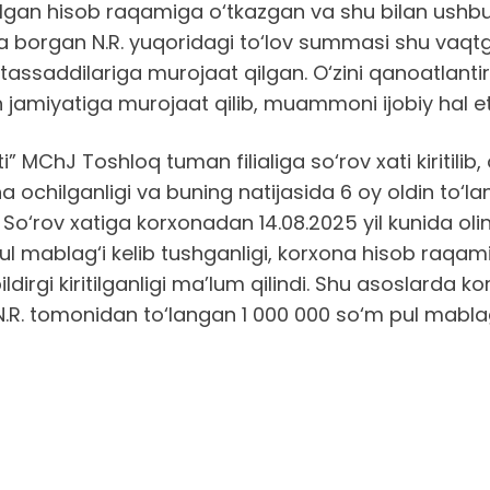
ilgan hisob raqamiga o‘tkazgan va shu bilan ushbu 
ga borgan N.R. yuqoridagi to‘lov summasi shu vaqt
utassaddilariga murojaat qilgan. O‘zini qanoatlan
h jamiyatiga murojaat qilib, muammoni ijobiy hal et
MChJ Toshloq tuman filialiga so‘rov xati kiritilib, 
 ochilganligi va buning natijasida 6 oy oldin to‘
 So‘rov xatiga korxonadan 14.08.2025 yil kunida oli
 mablag‘i kelib tushganligi, korxona hisob raqami
ldirgi kiritilganligi ma’lum qilindi. Shu asoslarda
i N.R. tomonidan to‘langan 1 000 000 so‘m pul mablag