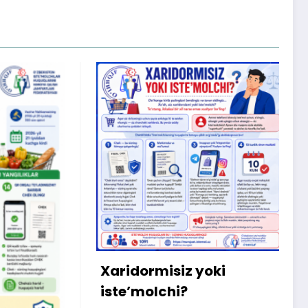
X
m
b
q
Xaridormisiz yoki
k
iste’molchi?