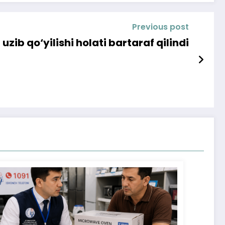
Previous post
ib qo‘yilishi holati bartaraf qilindi