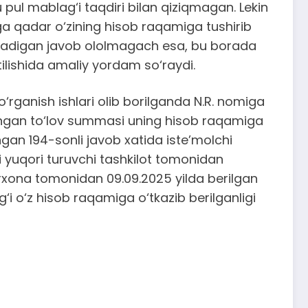
pul mablag‘i taqdiri bilan qiziqmagan. Lekin
ga qadar o‘zining hisob raqamiga tushirib
tiradigan javob ololmagach esa, bu borada
ilishida amaliy yordam so‘raydi.
o‘rganish ishlari olib borilganda N.R. nomiga
langan to‘lov summasi uning hisob raqamiga
ngan 194-sonli javob xatida iste’molchi
 yuqori turuvchi tashkilot tomonidan
 korxona tomonidan 09.09.2025 yilda berilgan
‘i o‘z hisob raqamiga o‘tkazib berilganligi