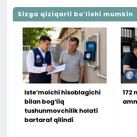
Sizga qiziqarli bo'lishi mumkin
Iste’molchi hisoblagichi
172 mill
bilan bog‘liq
ammo u
tushunmovchilik holati
bartaraf qilindi