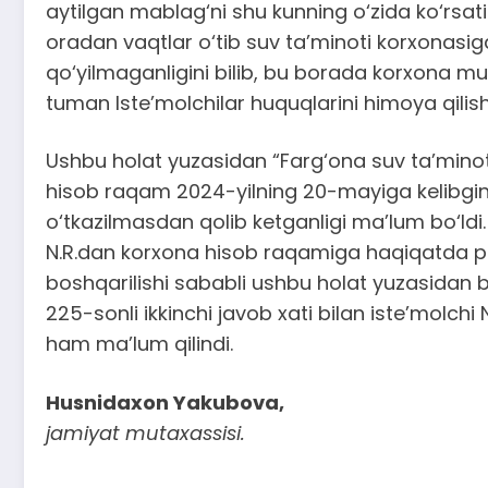
aytilgan mablag‘ni shu kunning o‘zida ko‘rsat
oradan vaqtlar o‘tib suv ta’minoti korxonasi
qo‘yilmaganligini bilib, bu borada korxona m
tuman Iste’molchilar huquqlarini himoya qilis
Ushbu holat yuzasidan “Farg‘ona suv ta’minoti” 
hisob raqam 2024-yilning 20-mayiga kelibgina
o‘tkazilmasdan qolib ketganligi ma’lum bo‘ldi.
N.R.dan korxona hisob raqamiga haqiqatda pul
boshqarilishi sababli ushbu holat yuzasidan bi
225-sonli ikkinchi javob xati bilan iste’molch
ham ma’lum qilindi.
Husnidaxon Yakubova,
jamiyat mutaxassisi.