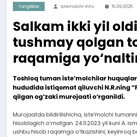
Yangiliklar
Istemolchi-Info
15.09.2025
Salkam ikki yil ol
tushmay qolgan to
raqamiga yo‘naltir
Toshloq tuman iste’molchilar huquqlar
hududida istiqomat qiluvchi N.R.ning “F
qilgan og‘zaki murojaati o‘rganildi.
Murojaatda bildirilishicha, iste’molchi tuma
hisoblagich o‘rnatgan. 24.11.2023 yil kuni A. i
ushbu hisob raqamga o‘tkazishini, keyinroq b