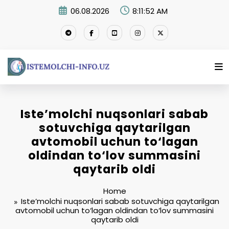
Skip
06.08.2026
8:11:53 AM
to
content
Iste’molchi nuqsonlari sabab
sotuvchiga qaytarilgan
avtomobil uchun to‘lagan
oldindan to‘lov summasini
qaytarib oldi
Home
Iste’molchi nuqsonlari sabab sotuvchiga qaytarilgan
avtomobil uchun to‘lagan oldindan to‘lov summasini
qaytarib oldi