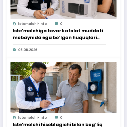
Istemolchi-Info
0
Iste’molchiga tovar kafolat muddati
mobaynida ega bo‘lgan huquqlari
ta’minlab berildi
05.08.2026
Istemolchi-Info
0
Iste’molchi hisoblagichi bilan bog‘liq