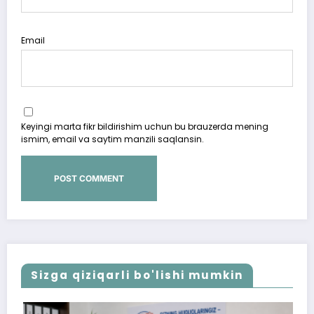
Email
Keyingi marta fikr bildirishim uchun bu brauzerda mening
ismim, email va saytim manzili saqlansin.
Sizga qiziqarli bo'lishi mumkin