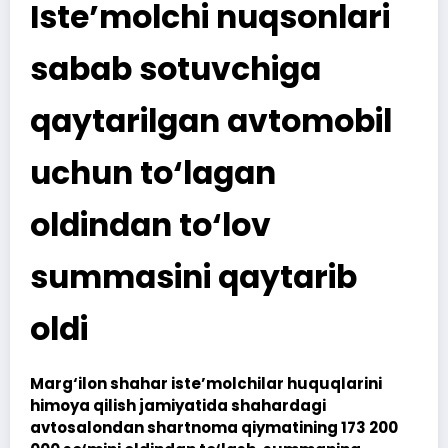
Iste’molchi nuqsonlari
sabab sotuvchiga
qaytarilgan avtomobil
uchun to‘lagan
oldindan to‘lov
summasini qaytarib
oldi
Marg‘ilon shahar iste’molchilar huquqlarini
himoya qilish jamiyatida shahardagi
avtosalondan shartnoma qiymatining 173 200