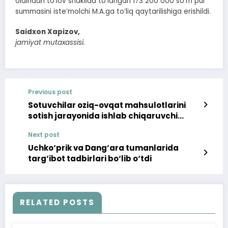
oldindan to‘lov shaklida to‘langan 173 200 000 so‘m pul
summasini iste’molchi M.A.ga to‘liq qaytarilishiga erishildi.
Saidxon Xapizov,
jamiyat mutaxassisi.
Previous post
Sotuvchilar oziq-ovqat mahsulotlarini
sotish jarayonida ishlab chiqaruvchi
tomonidan begilangan saqlash
Next post
shartlariga amal qilishlari lozim
Uchko‘prik va Dang‘ara tumanlarida
targ‘ibot tadbirlari bo‘lib o‘tdi
RELATED POSTS