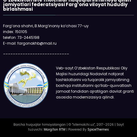
«Faqat naqd p
qolmayapti: x
O‘zbekiston iste’molchilar huquqlarini himoya qilish
oladi
jamiyatlari federatsiyasi Farg‘ona viloyat hududiy
birlashmasi
Farg‘ona shahri, B.Marg‘inoniy ko‘chasi 77-uy
index: 150105
telefon: 73-2445198
E-mail: fargonakhb@mail.ru
___________________________
Veb-sayt O‘zbekiston Respublikasi Oliy
Majlisi huzuridagi Nodavlat notijorat
tashkilotlarini va fuqarolik jamiyatining