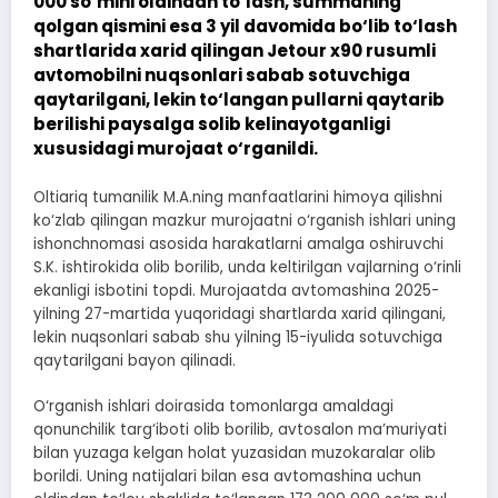
000 so‘mini oldindan to‘lash, summaning
qolgan qismini esa 3 yil davomida bo‘lib to‘lash
shartlarida xarid qilingan Jetour x90 rusumli
avtomobilni nuqsonlari sabab sotuvchiga
qaytarilgani, lekin to‘langan pullarni qaytarib
berilishi paysalga solib kelinayotganligi
xususidagi murojaat o‘rganildi.
Oltiariq tumanilik M.A.ning manfaatlarini himoya qilishni
ko‘zlab qilingan mazkur murojaatni o‘rganish ishlari uning
ishonchnomasi asosida harakatlarni amalga oshiruvchi
S.K. ishtirokida olib borilib, unda keltirilgan vajlarning o‘rinli
ekanligi isbotini topdi. Murojaatda avtomashina 2025-
yilning 27-martida yuqoridagi shartlarda xarid qilingani,
lekin nuqsonlari sabab shu yilning 15-iyulida sotuvchiga
qaytarilgani bayon qilinadi.
O‘rganish ishlari doirasida tomonlarga amaldagi
qonunchilik targ‘iboti olib borilib, avtosalon ma’muriyati
bilan yuzaga kelgan holat yuzasidan muzokaralar olib
borildi. Uning natijalari bilan esa avtomashina uchun