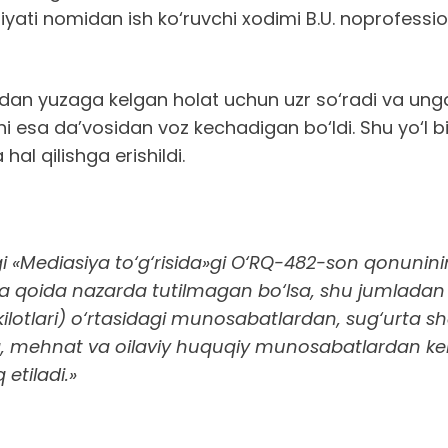
iyati nomidan ish ko‘ruvchi xodimi B.U. noprofessio
hidan yuzaga kelgan holat uchun uzr so‘radi va un
hi esa da’vosidan voz kechadigan bo‘ldi. Shu yo‘l 
al qilishga erishildi.
gi «Mediasiya to‘g‘risida»gi O‘RQ-482-son qonunini
ida nazarda tutilmagan bo‘lsa, shu jumladan tad
hkilotlari) o‘rtasidagi munosabatlardan, sug‘urta
, mehnat va oilaviy huquqiy munosabatlardan keli
etiladi.»