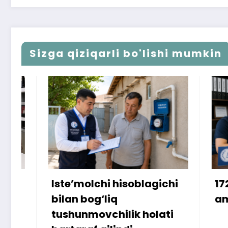
Sizga qiziqarli bo'lishi mumkin
Iste’molchi hisoblagichi
172 mill
bilan bog‘liq
ammo u
tushunmovchilik holati