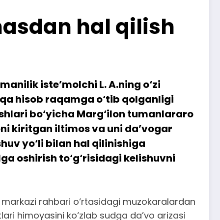
asdan hal qilish
nilik iste’molchi L. A.ning o‘zi
qa hisob raqamga o‘tib qolganligi
 ishlari bo‘yicha Marg‘ilon tumanlararo
ni kiritgan iltimos va uni da’vogar
 yo‘li bilan hal qilinishiga
 oshirish to‘g‘risidagi kelishuvni
ri markazi rahbari o‘rtasidagi muzokaralardan
lari himoyasini ko‘zlab sudga da’vo arizasi