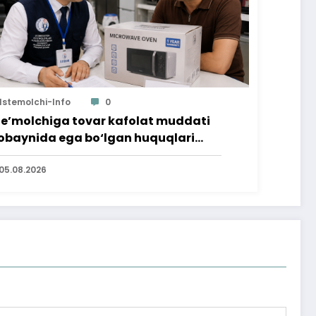
Istemolchi-Info
0
te’molchiga tovar kafolat muddati
baynida ega bo‘lgan huquqlari
’minlab berildi
05.08.2026