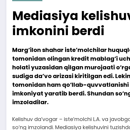
Mediasiya kelishuv
imkonini berdi
Marg‘ilon shahar iste’molchilar huquqla
tomonidan olingan kredit mablag‘i uch
holati yuzasidan qilgan murojaati o‘rga
sudiga da’vo arizasi kiritilgan edi. Le
tomonidan ham qo‘llab-quvvatlanishi m
imkoniyat yaratib berdi. Shundan so‘ng
imzoladilar.
Kelishuv da’vogar – iste’molchi L.A. va javob
so‘ng imzolandi. Mediasiya kelishuvini tuzishd