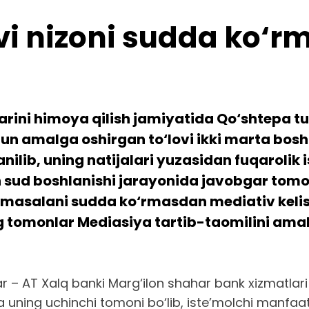
i nizoni sudda ko‘rm
rini himoya qilish jamiyatida Qo‘shtepa tuma
un amalga oshirgan to‘lovi ikki marta bosh
nilib, uning natijalari yuzasidan fuqarolik
kin sud boshlanishi jarayonida javobgar tomo
asalani sudda ko‘rmasdan mediativ kelishuv
 tomonlar Mediasiya tartib-taomilini amalga
gar – AT Xalq banki Marg‘ilon shahar bank xizmatla
a uning uchinchi tomoni bo‘lib, iste’molchi manfaat