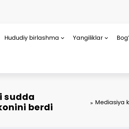
Hududiy birlashma
Yangiliklar
Bog’
ni sudda
Mediasiya k
onini berdi