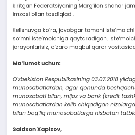
kiritgan Federatsiyaning Marg‘ilon shahar jam
imzosi bilan tasdiqladi.
Kelishuvga ko‘ra, javobgar tomoni iste’molc
so‘mni iste’molchiga qaytaradigan, iste’molc
jarayonlarisiz, o‘zaro maqbul qaror vositasida h
Ma’lumot uchun:
O‘zbekiston Respublikasining 03.07.2018 yilda
munosabatlardan, agar qonunda boshqacha qo
munosabati bilan, mijoz va bank (kredit tas
munosabatlardan kelib chiqadigan nizolarga
bilan bog‘liq munosabatlarga nisbatan tatbiq 
Saidxon Xapizov,