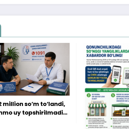
ion so‘m to‘landi,
y topshirilmadi…