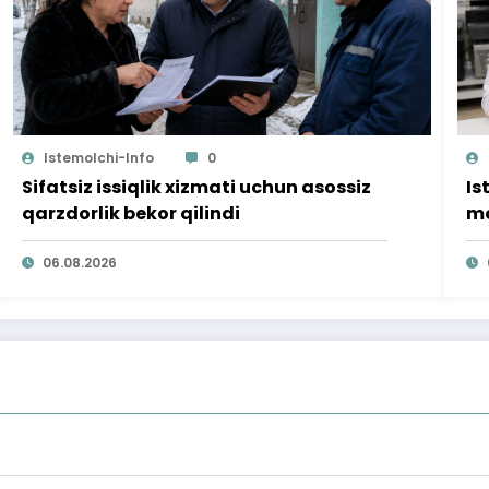
Istemolchi-Info
0
Sifatsiz issiqlik xizmati uchun asossiz
Is
qarzdorlik bekor qilindi
mo
ta
06.08.2026