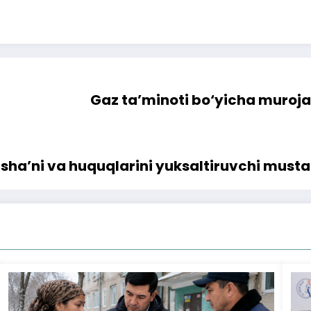
Gaz ta’minoti bo‘yicha muroja
n sha’ni va huquqlarini yuksaltiruvchi mu