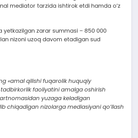
nal mediator tarzida ishtirok etdi hamda o‘z
ga yetkazilgan zarar summasi – 850 000
bilan nizoni uzoq davom etadigan sud
ng «amal qilishi fuqarolik huquqiy
birkorlik faoliyatini amalga oshirish
 shartnomasidan yuzaga keladigan
b chiqadigan nizolarga mediasiyani qo‘llash