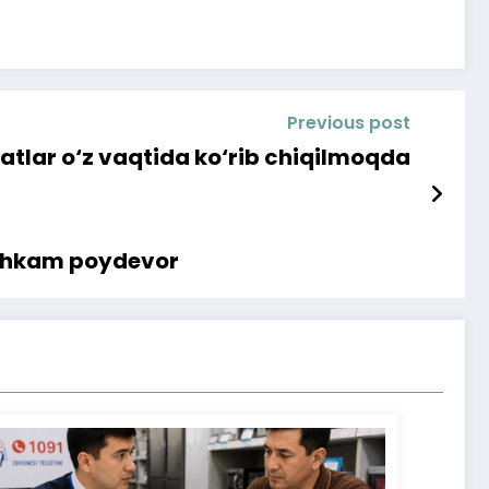
Previous post
atlar o‘z vaqtida ko‘rib chiqilmoqda
stahkam poydevor