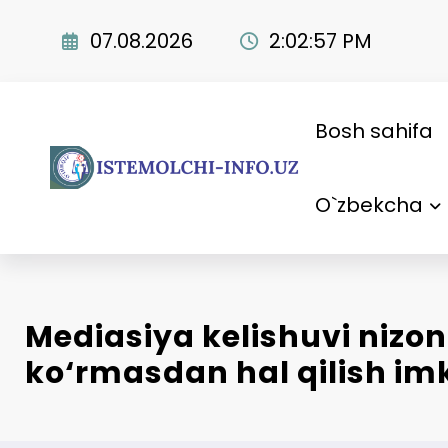
Skip
to
07.08.2026
2:02:58 PM
content
Bosh sahifa
O`zbekcha
Mediasiya kelishuvi nizo
ko‘rmasdan hal qilish imk