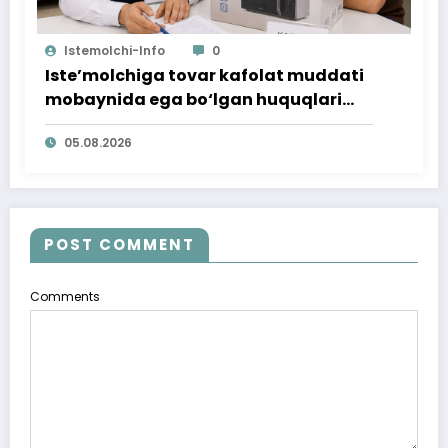
Istemolchi-Info
0
Iste’molchiga tovar kafolat muddati
mobaynida ega bo‘lgan huquqlari
ta’minlab berildi
05.08.2026
POST COMMENT
Comments