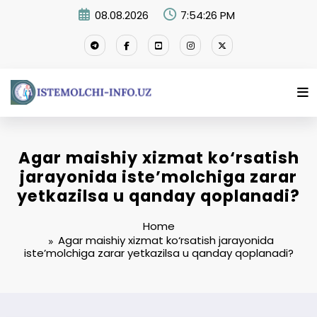
Skip
08.08.2026
7:54:27 PM
to
content
Agar maishiy xizmat ko‘rsatish
jarayonida iste’molchiga zarar
yetkazilsa u qanday qoplanadi?
Home
Agar maishiy xizmat ko‘rsatish jarayonida
iste’molchiga zarar yetkazilsa u qanday qoplanadi?