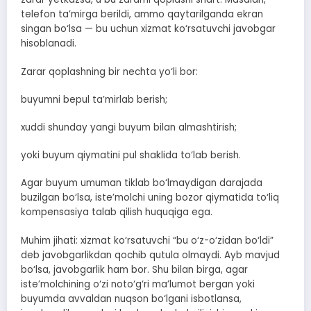
telefon ta’mirga berildi, ammo qaytarilganda ekran
singan bo‘lsa — bu uchun xizmat ko‘rsatuvchi javobgar
hisoblanadi.
Zarar qoplashning bir nechta yo‘li bor:
buyumni bepul ta’mirlab berish;
xuddi shunday yangi buyum bilan almashtirish;
yoki buyum qiymatini pul shaklida to‘lab berish.
Agar buyum umuman tiklab bo‘lmaydigan darajada
buzilgan bo‘lsa, iste’molchi uning bozor qiymatida to‘liq
kompensasiya talab qilish huquqiga ega.
Muhim jihati: xizmat ko‘rsatuvchi “bu o‘z-o‘zidan bo‘ldi”
deb javobgarlikdan qochib qutula olmaydi. Ayb mavjud
bo‘lsa, javobgarlik ham bor. Shu bilan birga, agar
iste’molchining o‘zi noto‘g‘ri ma’lumot bergan yoki
buyumda avvaldan nuqson bo‘lgani isbotlansa,