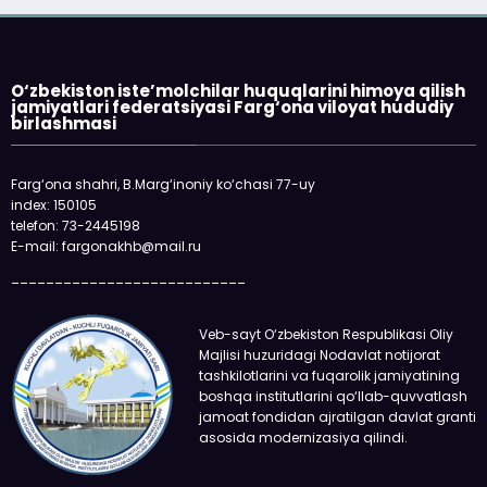
O‘zbekiston iste’molchilar huquqlarini himoya qilish
jamiyatlari federatsiyasi Farg‘ona viloyat hududiy
birlashmasi
Farg‘ona shahri, B.Marg‘inoniy ko‘chasi 77-uy
index: 150105
telefon: 73-2445198
E-mail: fargonakhb@mail.ru
___________________________
Veb-sayt O‘zbekiston Respublikasi Oliy
Majlisi huzuridagi Nodavlat notijorat
tashkilotlarini va fuqarolik jamiyatining
boshqa institutlarini qo‘llab-quvvatlash
jamoat fondidan ajratilgan davlat granti
asosida modernizasiya qilindi.