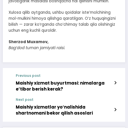
javobgarlik masalasi boshqacha hal qilinishi mumkin.
Xulosa qilib aytganda, ushbu qoidalar iste’molchining
mol-mulkini himoya qilishga qaratilgan. O‘z huquqingizni
bilish — zarar ko‘rganda cho‘chimay talab qila olishingiz
uchun eng kuchli quroldir.
Sherzod Muxamov,
Bag‘dod tuman jamiyati raisi.
Previous post
Maishiy xizmat buyurtmasi: nimalarga
e’tibor berish kerak?
Next post
Maishiy xizmatlar yo‘nalishida
shartnomani bekor qilish asoslari