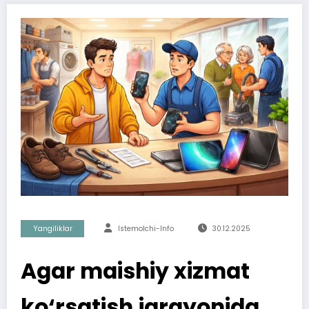
Yangiliklar
Istemolchi-Info
30.12.2025
Agar maishiy xizmat
ko‘rsatish jarayonida