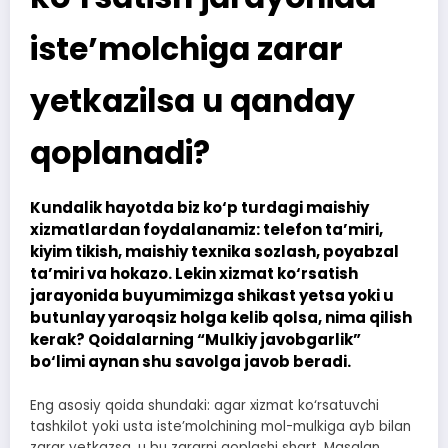
iste’molchiga zarar
yetkazilsa u qanday
qoplanadi?
Kundalik hayotda biz ko‘p turdagi maishiy
xizmatlardan foydalanamiz: telefon ta’miri,
kiyim tikish, maishiy texnika sozlash, poyabzal
ta’miri va hokazo. Lekin xizmat ko‘rsatish
jarayonida buyumimizga shikast yetsa yoki u
butunlay yaroqsiz holga kelib qolsa, nima qilish
kerak? Qoidalarning “Mulkiy javobgarlik”
bo‘limi aynan shu savolga javob beradi.
Eng asosiy qoida shundaki: agar xizmat ko‘rsatuvchi
tashkilot yoki usta iste’molchining mol-mulkiga ayb bilan
zarar yetkazsa, u bu zararni qoplashi shart. Masalan,