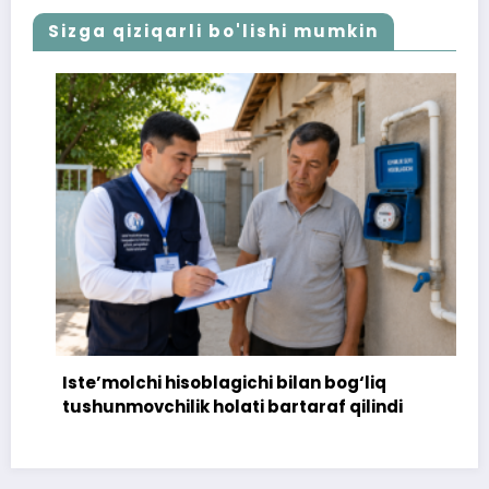
Sizga qiziqarli bo'lishi mumkin
Iste’molchi hisoblagichi bilan bog‘liq
tushunmovchilik holati bartaraf qilindi