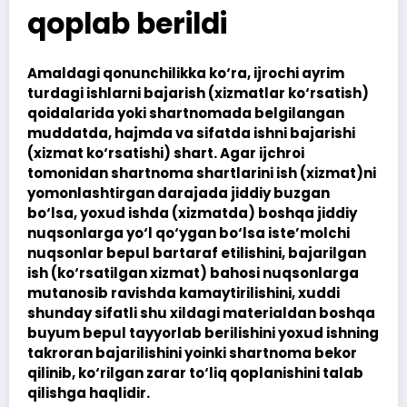
qoplab berildi
Amaldagi qonunchilikka ko‘ra, ijrochi ayrim
turdagi ishlarni bajarish (xizmatlar ko‘rsatish)
qoidalarida yoki shartnomada belgilangan
muddatda, hajmda va sifatda ishni bajarishi
(xizmat ko‘rsatishi) shart. Agar ijchroi
tomonidan shartnoma shartlarini ish (xizmat)ni
yomonlashtirgan darajada jiddiy buzgan
bo‘lsa, yoxud ishda (xizmatda) boshqa jiddiy
nuqsonlarga yo‘l qo‘ygan bo‘lsa iste’molchi
nuqsonlar bepul bartaraf etilishini, bajarilgan
ish (ko‘rsatilgan xizmat) bahosi nuqsonlarga
mutanosib ravishda kamaytirilishini, xuddi
shunday sifatli shu xildagi materialdan boshqa
buyum bepul tayyorlab berilishini yoxud ishning
takroran bajarilishini yoinki shartnoma bekor
qilinib, ko‘rilgan zarar to‘liq qoplanishini talab
qilishga haqlidir.