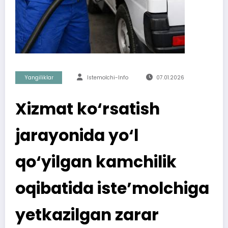
Yangiliklar
Istemolchi-Info
07.01.2026
Xizmat ko‘rsatish
jarayonida yo‘l
qo‘yilgan kamchilik
oqibatida iste’molchiga
yetkazilgan zarar