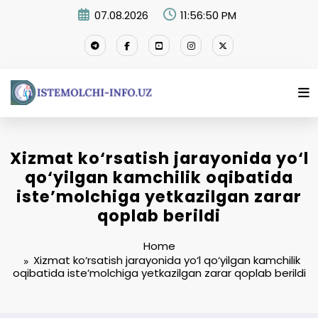
Skip
07.08.2026
11:56:51 PM
to
content
Xizmat ko‘rsatish jarayonida yo‘l
qo‘yilgan kamchilik oqibatida
iste’molchiga yetkazilgan zarar
qoplab berildi
Home
Xizmat ko‘rsatish jarayonida yo‘l qo‘yilgan kamchilik
oqibatida iste’molchiga yetkazilgan zarar qoplab berildi