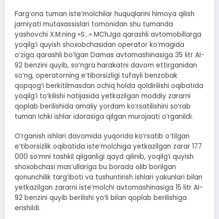
Farg‘ona tuman iste’molchilar huquqlarini himoya qilish
jamiyati mutaxassislari tomonidan shu tumanda
yashovchi X.M.ning «S…» MChJga qarashli avtomobillarga
yoqilg‘i quyish shoxobchasidan operator ko‘magida
o‘ziga qarashli bo‘lgan Damas avtomashinasiga 35 litr AI-
92 benzini quyib, so‘ngra harakatni davom ettirganidan
so‘ng, operatorning e’tiborsizligi tufayli benzobak
qopqog‘i berkitilmasdan ochiq holda qoldirilishi oqibatida
yoqilg‘i to‘kilishi natijasida yetkazilgan moddiy zararni
qoplab berilishida amaliy yordam ko‘rsatilishini so‘rab
tuman Ichki ishlar idorasiga qilgan murojaati o‘rganildi.
O‘rganish ishlari davomida yuqorida ko‘rsatib o‘tilgan
e’tiborsizlik oqibatida iste’molchiga yetkazilgan zarar 177
000 so‘mni tashkil qilganligi qayd qilinib, yoqilg‘i quyish
shoxobchasi mas’ullariga bu borada olib borilgan
qonunchilik targ‘iboti va tushuntirish ishlari yakunlari bilan
yetkazilgan zararni iste’molchi avtomashinasiga 15 litr AI-
92 benzini quyib berilishi yo‘li bilan qoplab berilishiga
erishildi.