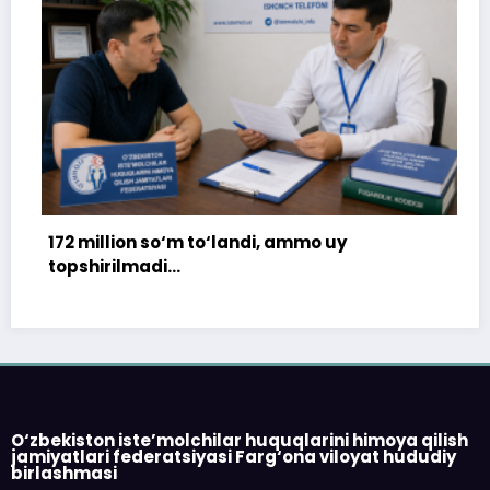
ion so‘m to‘landi, ammo uy
ilmadi…