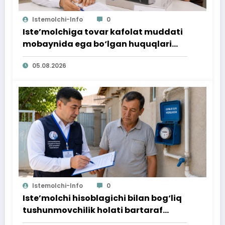
Istemolchi-Info
0
Iste’molchiga tovar kafolat muddati
mobaynida ega bo‘lgan huquqlari
ta’minlab berildi
05.08.2026
Istemolchi-Info
0
Iste’molchi hisoblagichi bilan bog‘liq
tushunmovchilik holati bartaraf
qilindi