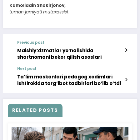
Kamoliddin Shokirjonov,
tuman jamiyati mutaxassisi.
Previous post
Maishiy xizmatlar yo‘nalishida
shartnomani bekor qilish asoslari
Next post
Ta’lim maskanlari pedagog xodimlari
ishtirokida targ‘ibot tadbirlari bo‘lib o‘tdi
RELATED POSTS