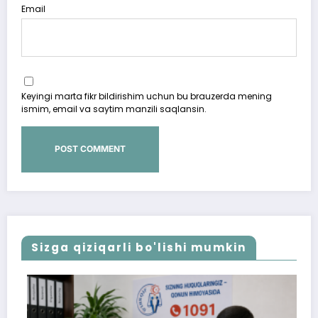
Email
Keyingi marta fikr bildirishim uchun bu brauzerda mening
ismim, email va saytim manzili saqlansin.
Sizga qiziqarli bo'lishi mumkin