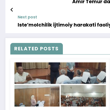
Amir Temur dav
Next post
Iste’molchilik ijtimoiy harakati faoli
RELATED POSTS