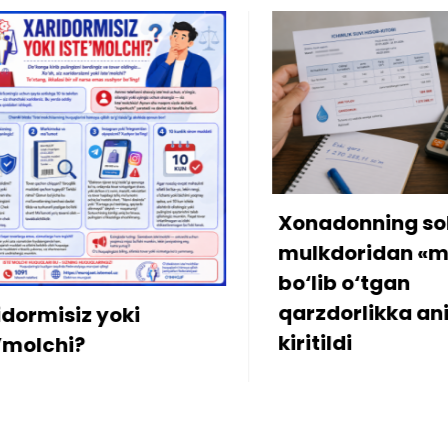
Xonadonning sobiq
Internetda
mulkdoridan «meros»
amalga o
bo‘lib o‘tgan
sababli 3
qarzdorlikka aniqlik
iste’molch
kiritildi