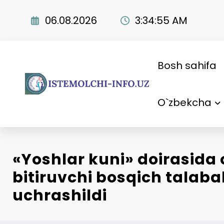
Skip
to
06.08.2026
3:34:56 AM
content
Bosh sahifa
O`zbekcha
«Yoshlar kuni» doirasida
bitiruvchi bosqich talabal
uchrashildi