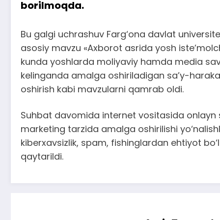
borilmoqda.
Bu galgi uchrashuv Farg‘ona davlat universiteti 
asosiy mavzu «Axborot asrida yosh iste’molchi
kunda yoshlarda moliyaviy hamda media savod
kelinganda amalga oshiriladigan sa’y-harakat
oshirish kabi mavzularni qamrab oldi.
Suhbat davomida internet vositasida onlayn sa
marketing tarzida amalga oshirilishi yo‘nalis
kiberxavsizlik, spam, fishinglardan ehtiyot bo‘
qaytarildi.