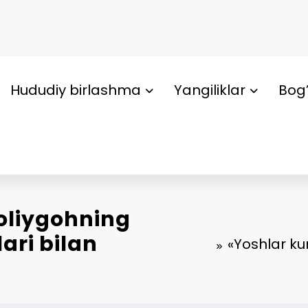
Hududiy birlashma
Yangiliklar
Bog’
 oliygohning
ari bilan
«Yoshlar ku