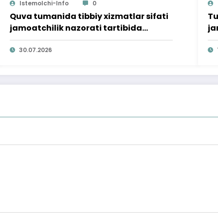
Istemolchi-Info
0
Quva tumanida tibbiy xizmatlar sifati
Tu
jamoatchilik nazorati tartibida
ja
o‘rganildi
30.07.2026