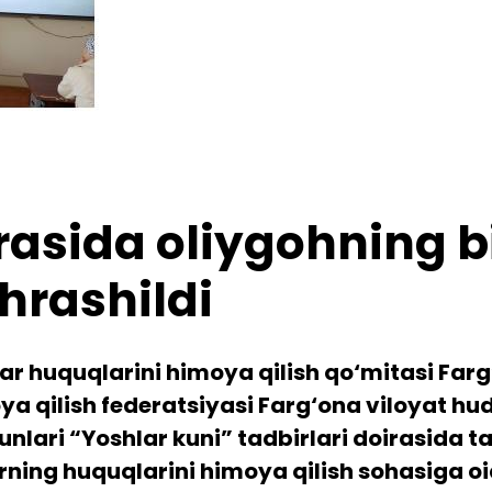
rasida oliygohning b
chrashildi
ilar huquqlarini himoya qilish qo‘mitasi Fa
a qilish federatsiyasi Farg‘ona viloyat hu
lari “Yoshlar kuni” tadbirlari doirasida t
arning huquqlarini himoya qilish sohasiga o