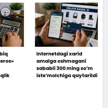
gi xarid
Yangi kondisioner
shmagani
sovutmadi: 7,5 million
00 ming so‘m
so‘mlik shartnoma be
iga qaytarildi
qilindi