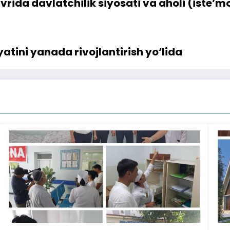
rida davlatchilik siyosati va aholi (iste’mo
yatini yanada rivojlantirish yo‘lida