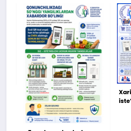
Xaridormisiz yoki
iste’molchi?