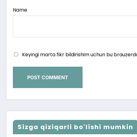
Name
Keyingi marta fikr bildirishim uchun bu brauzerd
Sizga qiziqarli bo'lishi mumkin