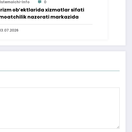
Istemolchi-Info
0
rizm ob’ektlarida xizmatlar sifati
moatchilik nazorati markazida
13.07.2026