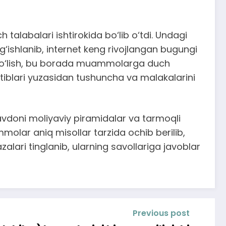
h talabalari ishtirokida bo‘lib o‘tdi. Undagi
‘ishlanib, internet keng rivojlangan bugungi
h bo‘lish, bu borada muammolarga duch
tiblari yuzasidan tushuncha va malakalarini
avdoni moliyaviy piramidalar va tarmoqli
molar aniq misollar tarzida ochib berilib,
zalari tinglanib, ularning savollariga javoblar
Previous post