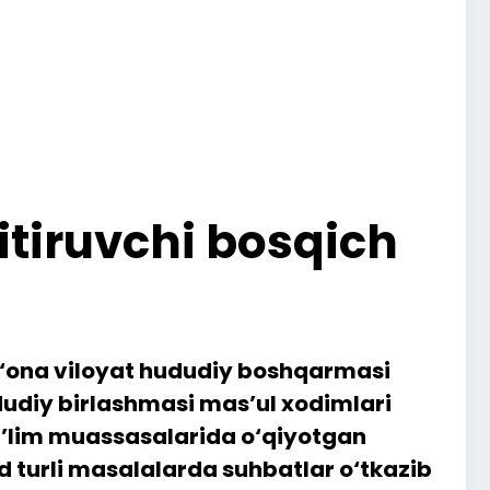
itiruvchi bosqich
rg‘ona viloyat hududiy boshqarmasi
dudiy birlashmasi mas’ul xodimlari
a’lim muassasalarida o‘qiyotgan
id turli masalalarda suhbatlar o‘tkazib