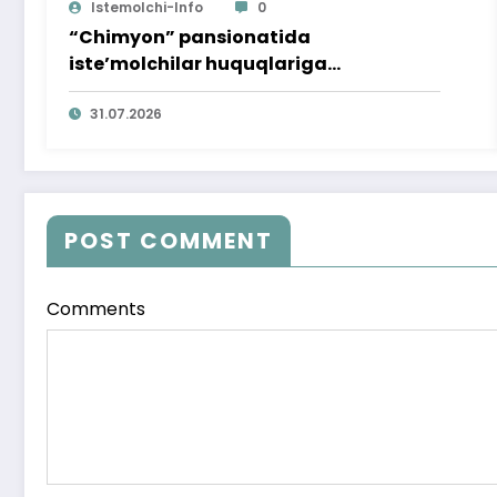
Istemolchi-Info
0
“Chimyon” pansionatida
iste’molchilar huquqlariga
bag‘ishlangan targ‘ibot tadbiri
o‘tkazildi
31.07.2026
POST COMMENT
Comments