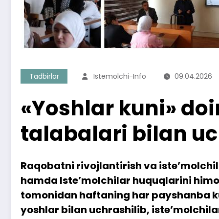
Tadbirlar
Istemolchi-Info
09.04.2026
«Yoshlar kuni» doi
talabalari bilan u
Raqobatni rivojlantirish va iste’molch
hamda Iste’molchilar huquqlarini himoy
tomonidan haftaning har payshanba kun
yoshlar bilan uchrashilib, iste’molchil