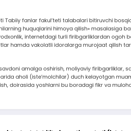
Tabiiy fanlar fakul’teti talabalari bitiruvchi bosqic
larning huquqlarini himoya qilish» masalasiga bag
xonlik, internetdagi turli firibgarliklardan ogo
lar hamda vakolatli idoralarga murojaat qilish tar
vdoni amalga oshirish, moliyaviy firibgarliklar, s
hlarida aholi (iste’molchilar) duch kelayotgan muam
lish, doirasida yoshlarni bu boradagi fikr va muloha