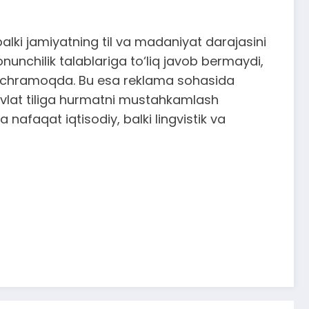
balki jamiyatning til va madaniyat darajasini
nunchilik talablariga to‘liq javob bermaydi,
tlar uchramoqda. Bu esa reklama sohasida
avlat tiliga hurmatni mustahkamlash
 nafaqat iqtisodiy, balki lingvistik va