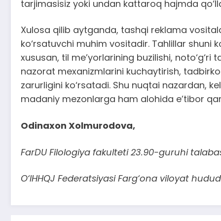
tarjimasisiz yoki undan kattaroq hajmda qo‘lla
Xulosa qilib aytganda, tashqi reklama vositalar
ko‘rsatuvchi muhim vositadir. Tahlillar shuni
xususan, til me’yorlarining buzilishi, noto‘g‘
nazorat mexanizmlarini kuchaytirish, tadbirk
zarurligini ko‘rsatadi. Shu nuqtai nazardan, ke
madaniy mezonlarga ham alohida e’tibor qarat
Odinaxon Xolmurodova,
FarDU Filologiya fakulteti 23.90-guruhi talabas
O‘IHHQJ Federatsiyasi Farg‘ona viloyat hududi