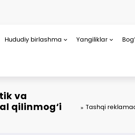
Hududiy birlashma
Yangiliklar
Bog’
tik va
l qilinmog‘i
Tashqi reklamad