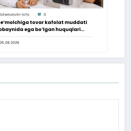
Istemolchi-Info
0
te’molchiga tovar kafolat muddati
baynida ega bo‘lgan huquqlari
’minlab berildi
05.08.2026