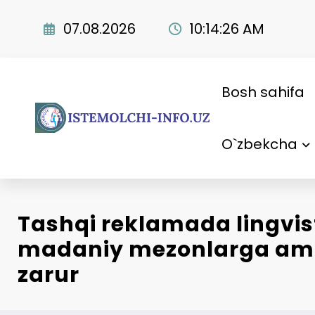
Skip
to
07.08.2026
10:14:27 AM
content
Bosh sahifa
O`zbekcha
Tashqi reklamada lingvis
madaniy mezonlarga ama
zarur