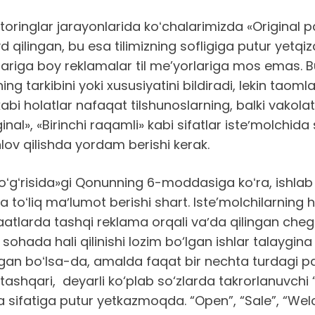
toringlar jarayonlarida koʻchalarimizda «Original p
qilingan, bu esa tilimizning sofligiga putur yetqiza
ariga boy reklamalar til me’yorlariga mos emas. Bu
ng tarkibini yoki xususiyatini bildiradi, lekin tao
 kabi holatlar nafaqat tilshunoslarning, balki vakol
iginal», «Birinchi raqamli» kabi sifatlar isteʼmolch
anlov qilishda yordam berishi kerak.
toʻgʻrisida»gi Qonunning 6-moddasiga koʻra, ishlab c
va toʻliq maʼlumot berishi shart. Iste’molchilarning 
atlarda tashqi reklama orqali vaʼda qilingan che
i sohada hali qilinishi lozim bo‘lgan ishlar talaygin
n boʻlsa-da, amalda faqat bir nechta turdagi past
shqari, deyarli ko‘plab so‘zlarda takrorlanuvchi “o‘”
 sifatiga putur yetkazmoqda. “Open”, “Sale”, “Welco