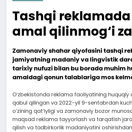
Tashqi reklamada 
amal qilinmog‘i za
Zamonaviy shahar qiyofasini tashqi rek
jamiyatning madaniy va lingvistik daraj
tarixiy nufuzi bilan bu borada muhim h
amaldagi qonun talablariga mos kelma
Oʻzbekistonda reklama faoliyatining huquqiy a
qabul qilingan va 2022-yil 9-sentabrdan kuch
oʻzining qatʼiyligi va zamonaviy bozor munosa
maqsad reklama tayyorlash va tarqatish jara
qilish va tadbirkorlik madaniyatini oshirishdan