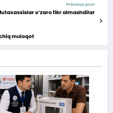
Previous post
utaxassislar o‘zaro fikr almashdilar
ochiq muloqot