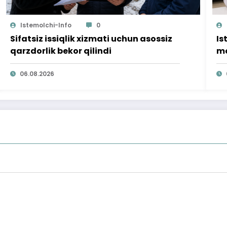
Istemolchi-Info
0
Sifatsiz issiqlik xizmati uchun asossiz
Is
qarzdorlik bekor qilindi
mo
ta
06.08.2026