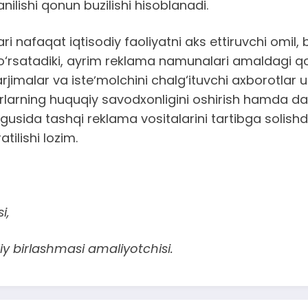
nilishi qonun buzilishi hisoblanadi.
i nafaqat iqtisodiy faoliyatni aks ettiruvchi omil, 
 ko‘rsatadiki, ayrim reklama namunalari amaldagi qo
ri tarjimalar va isteʼmolchini chalg‘ituvchi axboro
orlarning huquqiy savodxonligini oshirish hamda d
lgusida tashqi reklama vositalarini tartibga solishda
ilishi lozim.
i,
y birlashmasi amaliyotchisi.