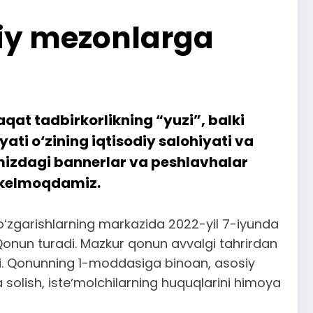
iy mezonlarga
qat tadbirkorlikning “yuzi”, balki
ati o‘zining iqtisodiy salohiyati va
imizdagi bannerlar va peshlavhalar
 kelmoqdamiz.
 oʻzgarishlarning markazida 2022-yil 7-iyunda
Qonun turadi. Mazkur qonun avvalgi tahrirdan
radi. Qonunning 1-moddasiga binoan, asosiy
olish, isteʼmolchilarning huquqlarini himoya