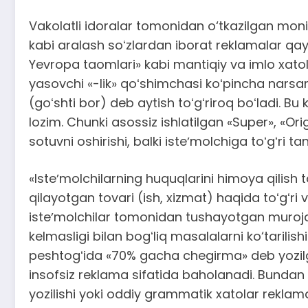
Vakolatli idoralar tomonidan o‘tkazilgan moni
kabi aralash soʻzlardan iborat reklamalar qayd 
Yevropa taomlari» kabi mantiqiy va imlo xatol
yasovchi «-lik» qoʻshimchasi koʻpincha narsani
(goʻshti bor) deb aytish toʻgʻriroq boʻladi. Bu
lozim. Chunki asossiz ishlatilgan «Super», «Or
sotuvni oshirishi, balki isteʼmolchiga toʻgʻri t
«Isteʼmolchilarning huquqlarini himoya qilish 
qilayotgan tovari (ish, xizmat) haqida toʻgʻri 
isteʼmolchilar tomonidan tushayotgan muroja
kelmasligi bilan bogʻliq masalalarni ko‘tarilish
peshtogʻida «70% gacha chegirma» deb yozilga
insofsiz reklama sifatida baholanadi. Bundan ta
yozilishi yoki oddiy grammatik xatolar reklama