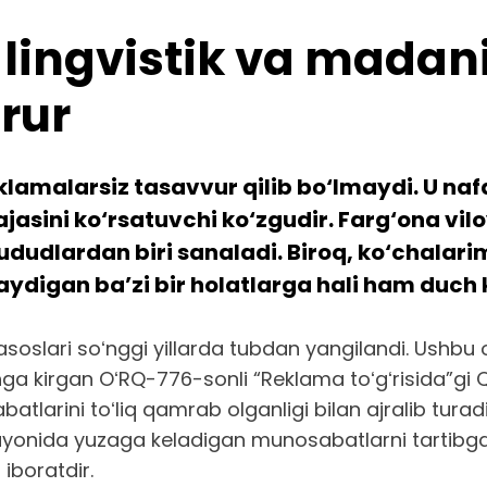
lingvistik va madan
rur
lamalarsiz tasavvur qilib bo‘lmaydi. U nafa
asini ko‘rsatuvchi ko‘zgudir. Farg‘ona viloy
ududlardan biri sanaladi. Biroq, ko‘chalar
ydigan ba’zi bir holatlarga hali ham duch
soslari soʻnggi yillarda tubdan yangilandi. Ushbu
ga kirgan OʻRQ-776-sonli “Reklama toʻgʻrisida”gi 
batlarini toʻliq qamrab olganligi bilan ajralib tu
yonida yuzaga keladigan munosabatlarni tartibga s
 iboratdir.