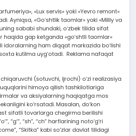
arfumeriya», «Lux servis» yoki «Yevro remont»
di. Ayniqsa, «Goʻshtlik taomlar» yoki «Milliy va
ning sababi shundaki, oʻzbek tilida sifat
mlar haqida gap ketganda «goʻshtli taomlar»
atli idoralarning ham diqqat markazida boʻlishi
ida soxta kutilma uygʻotadi. Reklama nafaqat
hiqaruvchi (sotuvchi, ijrochi) oʻzi realizasiya
huquqlarini himoya qilish tashkilotlariga
girmalar va aksiyalarning haqiqatga mos
a ekanligini ko‘rsatadi. Masalan, doʻkon
 sifatli tovarlarga chegirma berilishi
, “g‘”, “sh”, “ch” harflarining noto‘g‘ri
me”, “Skitka” kabi so‘zlar davlat tilidagi