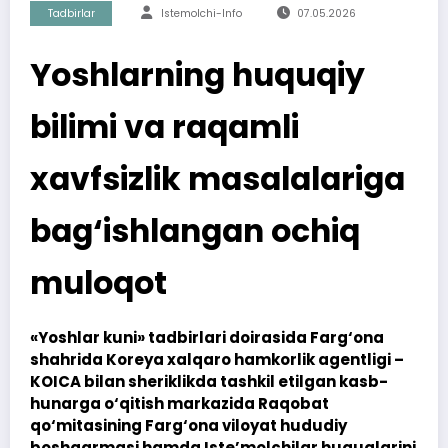
Tadbirlar
Istemolchi-Info
07.05.2026
Yoshlarning huquqiy
bilimi va raqamli
xavfsizlik masalalariga
bag‘ishlangan ochiq
muloqot
«Yoshlar kuni» tadbirlari doirasida Farg‘ona
shahrida Koreya xalqaro hamkorlik agentligi –
KOICA bilan sheriklikda tashkil etilgan kasb-
hunarga o‘qitish markazida Raqobat
qo‘mitasining Farg‘ona viloyat hududiy
boshqarmasi hamda Iste’molchilar huquqlarini