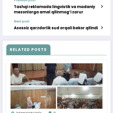
Previous post
Tashqi reklamada lingvistik va madaniy
mezonlarga amal qilinmog‘i zarur
Next post
Asossiz qarzdorlik sud orqali bekor qilindi
RELATED POSTS
Istemolchi-Info
0