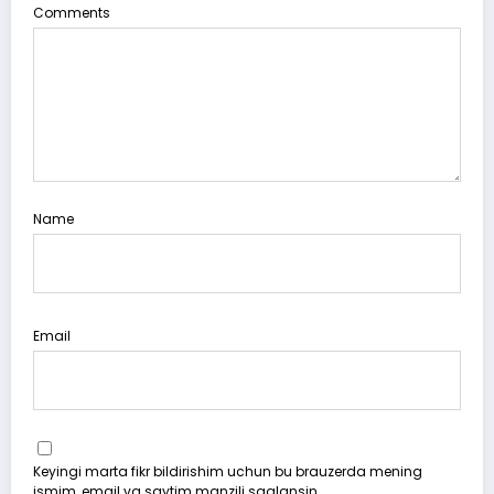
Comments
Name
Email
Keyingi marta fikr bildirishim uchun bu brauzerda mening
ismim, email va saytim manzili saqlansin.