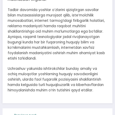
Tadbir davomida yoshlar o‘zlarini qiziqtirgan savollar
bilan mutaxassislarga murojaat qilib, iste’molchilik
munosabatlari, internet tarmog‘idagi firibgarlik holatlari,
reklama madaniyati hamda raqobat muhitini
shakllantirishga oid muhim ma’lumotlarga ega bo‘ldilar.
Ayniqsa, raqamli texnologiyalar jadal rivojlanayotgan
bugungi kunda har bir fuqaroning huquqiy bilim va
ko‘nikmalarini mustahkamlash, internetdan xavfsiz
foydalanish madaniyatini oshirish muhim ahamiyat kasb
etishi ta’kidlandi.
Uchrashuv yakunida ishtirokchilar bunday amaliy va
ochiq muloqotlar yoshlarning huquqiy savodxonligini
oshirish, ularda faol fuqarolik pozisiyasini shakllantirish
hamda kelgusida turli huquqbuzarlik va kiberhavflardan
himoyalanishda muhim o‘rin tutishini qayd etdilar.