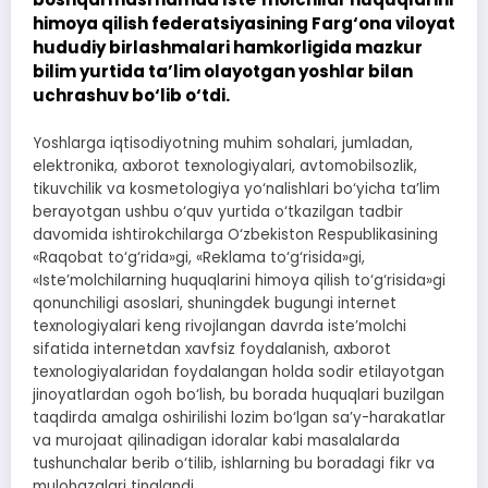
himoya qilish federatsiyasining Farg‘ona viloyat
hududiy birlashmalari hamkorligida mazkur
bilim yurtida ta’lim olayotgan yoshlar bilan
uchrashuv bo‘lib o‘tdi.
Yoshlarga iqtisodiyotning muhim sohalari, jumladan,
elektronika, axborot texnologiyalari, avtomobilsozlik,
tikuvchilik va kosmetologiya yo‘nalishlari bo‘yicha ta’lim
berayotgan ushbu o‘quv yurtida o‘tkazilgan tadbir
davomida ishtirokchilarga O‘zbekiston Respublikasining
«Raqobat to‘g‘rida»gi, «Reklama to‘g‘risida»gi,
«Iste’molchilarning huquqlarini himoya qilish to‘g‘risida»gi
qonunchiligi asoslari, shuningdek bugungi internet
texnologiyalari keng rivojlangan davrda iste’molchi
sifatida internetdan xavfsiz foydalanish, axborot
texnologiyalaridan foydalangan holda sodir etilayotgan
jinoyatlardan ogoh bo‘lish, bu borada huquqlari buzilgan
taqdirda amalga oshirilishi lozim bo‘lgan sa’y-harakatlar
va murojaat qilinadigan idoralar kabi masalalarda
tushunchalar berib o‘tilib, ishlarning bu boradagi fikr va
mulohazalari tinglandi.