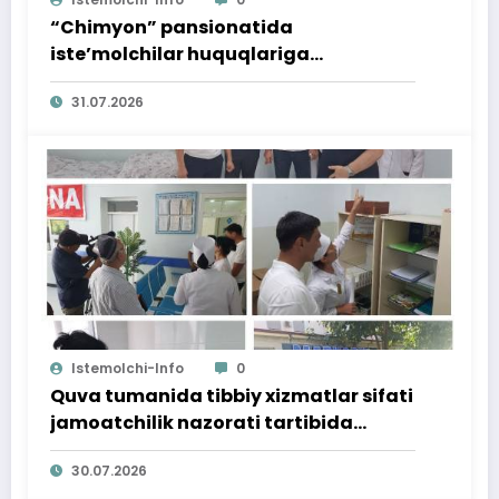
“Chimyon” pansionatida
iste’molchilar huquqlariga
bag‘ishlangan targ‘ibot tadbiri
31.07.2026
o‘tkazildi
Istemolchi-Info
0
Quva tumanida tibbiy xizmatlar sifati
jamoatchilik nazorati tartibida
o‘rganildi
30.07.2026