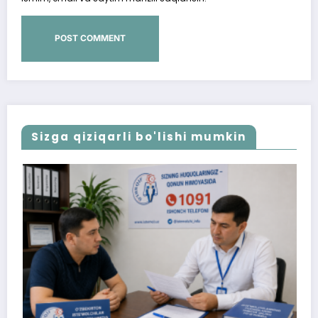
Sizga qiziqarli bo'lishi mumkin