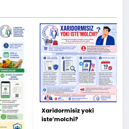
X
m
b
q
Xaridormisiz yoki
k
iste’molchi?