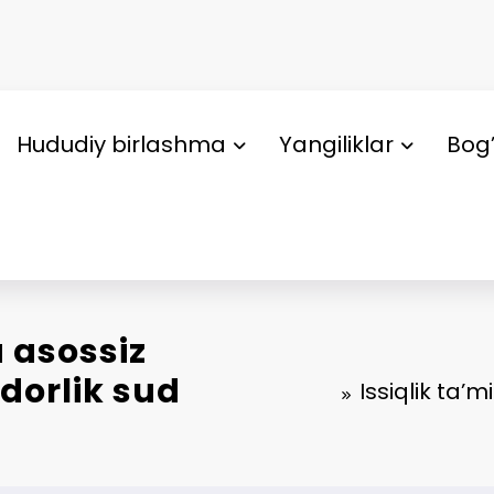
Hududiy birlashma
Yangiliklar
Bog’
a asossiz
dorlik sud
Issiqlik ta’