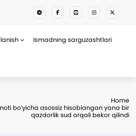
lanish
Ismadning sarguzashtlari
Home
minoti bo‘yicha asossiz hisoblangan yana bir
qazdorlik sud orqali bekor qilindi