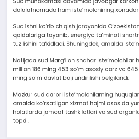
Sud muhokamasi davomida javobgar korxona vak
dalolatnomada ham iste’molchining xonadonida 
Sud ishni ko‘rib chiqish jarayonida O‘zbekis
qoidalariga tayanib, energiya ta’minoti shar
tuzilishini ta’kidladi. Shuningdek, amalda iste
Natijada sud Marg‘ilon shahar Iste’molchilar hu
million 186 ming 453 so‘m asosiy qarz va 64
ming so‘m davlat boji undirilishi belgilandi.
Mazkur sud qarori iste’molchilarning huquqlar
amalda ko‘rsatilgan xizmat hajmi asosida yurit
holatlarda jamoat tashkilotlari va sud organla
topdi.