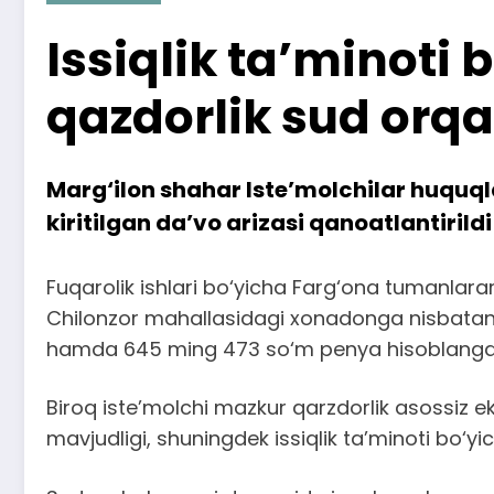
Issiqlik ta’minoti
qazdorlik sud orqal
Marg‘ilon shahar Iste’molchilar huquql
kiritilgan da’vo arizasi qanoatlantiril
Fuqarolik ishlari bo‘yicha Farg‘ona tumanlarar
Chilonzor mahallasidagi xonadonga nisbatan 
hamda 645 ming 473 so‘m penya hisoblanga
Biroq iste’molchi mazkur qarzdorlik asossiz eka
mavjudligi, shuningdek issiqlik ta’minoti bo‘