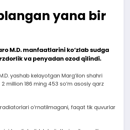
oblangan yana bir
aro M.D. manfaatlarini ko‘zlab sudga
rzdorlik va penyadan ozod qilindi.
o M.D. yashab kelayotgan Marg‘ilon shahri
2 million 186 ming 453 so‘m asosiy qarz
radiatorlari o‘rnatilmagani, faqat tik quvurlar