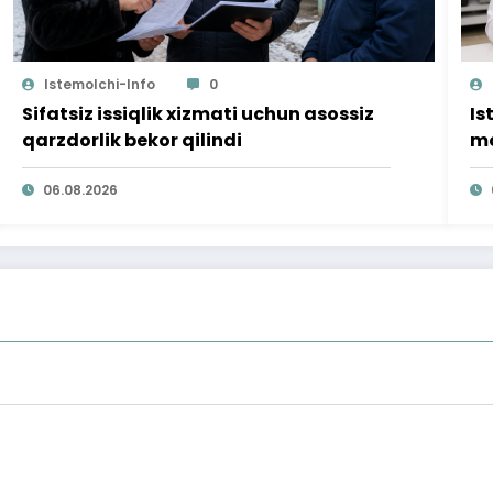
Istemolchi-Info
0
Sifatsiz issiqlik xizmati uchun asossiz
Is
qarzdorlik bekor qilindi
mo
ta
06.08.2026