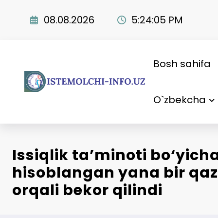
Skip
to
08.08.2026
5:24:06 PM
content
Bosh sahifa
O`zbekcha
Issiqlik ta’minoti bo‘yich
hisoblangan yana bir qaz
orqali bekor qilindi