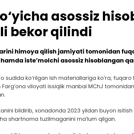
 bo‘yicha asossiz his
i bekor qilindi
arini himoya qilish jamiyati tomonidan fuq
di hamda iste’molchi asossiz hisoblangan qa
o sudida ko‘rilgan ish materiallariga ko‘ra, fuqar
Farg‘ona viloyati issiqlik manbai MChJ tomonidan 
n.
nini bildirib, xonadonda 2023 yildan buyon isitish 
yicha shartnoma tuzilmaganini ma’lum qilgan.