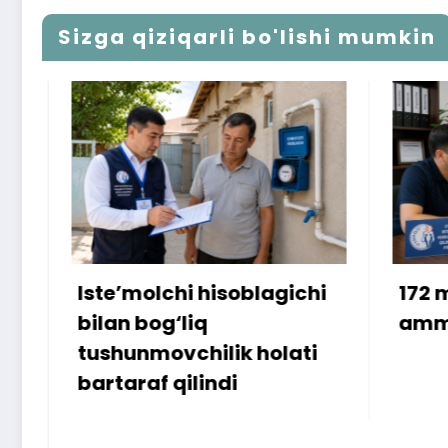
Sizga qiziqarli bo'lishi mumkin
Iste’molchi hisoblagichi
172 mill
bilan bog‘liq
ammo u
tushunmovchilik holati
bartaraf qilindi