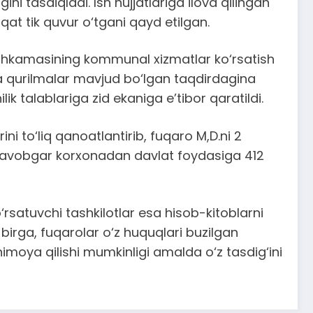
tasdiqladi. Ish hujjatlariga ilova qilingan
at tik quvur o‘tgani qayd etilgan.
 Mahkamasining kommunal xizmatlar ko‘rsatish
va qurilmalar mavjud bo‘lgan taqdirdagina
k talablariga zid ekaniga e’tibor qaratildi.
ni to‘liq qanoatlantirib, fuqaro M,D.ni 2
 javobgar korxonadan davlat foydasiga 412
rsatuvchi tashkilotlar esa hisob-kitoblarni
 birga, fuqarolar o‘z huquqlari buzilgan
imoya qilishi mumkinligi amalda o‘z tasdig‘ini