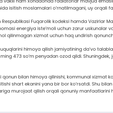
ili ham xonadonda radiatorlar mavjud emasligini 
isitish moslamalari o‘rnatilmagani, uy orqali faq
ton Respublikasi Fuqarolik kodeksi hamda Vazirlar
tnomasi energiya iste’moli uchun zarur uskunalar 
’mol qilinmagan xizmat uchun haq undirish qonunchili
quqlarini himoya qilish jamiyatining da’vo talablari
5 ming 473 so‘m penyadan ozod qildi. Shuningdek,
i qonun bilan himoya qilinishi, kommunal xizmat ko‘
ishi shart ekanini yana bir bor ko‘rsatdi. Shu bilan
riga murojaat qilish orqali qonuniy manfaatlarini h