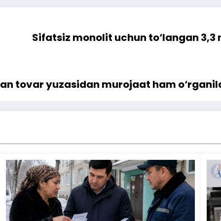
Sifatsiz monolit uchun to‘langan 3,3 
gan tovar yuzasidan murojaat ham o‘rganil