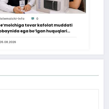
Istemolchi-Info
0
te’molchiga tovar kafolat muddati
baynida ega bo‘lgan huquqlari
’minlab berildi
05.08.2026