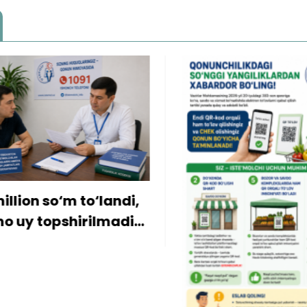
ion so‘m to‘landi,
y topshirilmadi…