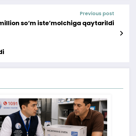
Previous post
million so‘m iste’molchiga qaytarildi
di