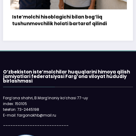
chi hisoblagichi bilan bog‘liq
172 million 
vchilik holati bartaraf qilindi
topshirilma
O‘zbekiston iste’molchilar huquqlarini himoya qilish
jamiyatlari federatsiyasi Farg‘ona viloyat hududiy
birlashmasi
Farg‘ona shahri, B.Marg‘inoniy ko‘chasi 77-uy
index: 150105
telefon: 73-2445198
E-mail: fargonakhb@mail.ru
___________________________