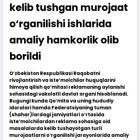
kelib tushgan murojaat
o‘rganilishi ishlarida
amaliy hamkorlik olib
borildi
O‘zbekiston Respublikasi Raqobatni
rivojlantirish va iste’molchilar huquqlarini
himoya qilish qo‘mitasi reklamaning aylanishi
sohasidagi vakolatli davlat organi hisoblanadi.
Bugungi kunda Qo‘mita va uning hududiy
idoralari hamda Federatsiyaning tuman
(shahar)lardagi jamiyatlari o‘rtasida
iste’molchilardan reklama sohasiga oid
masalalarda kelib tushayotgan turli
murojaatlarni o‘rganilishi jarayonlarida amaliy