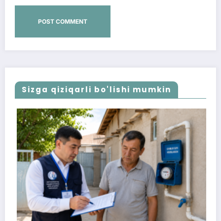
Sizga qiziqarli bo'lishi mumkin