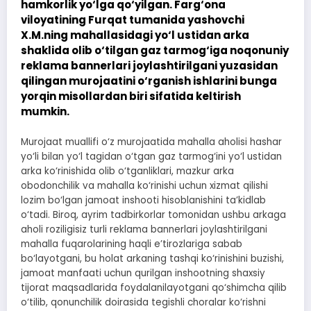
hamkorlik yo‘lga qo‘yilgan. Farg‘ona
viloyatining Furqat tumanida yashovchi
X.M.ning mahallasidagi yo‘l ustidan arka
shaklida olib o‘tilgan gaz tarmog‘iga noqonuniy
reklama bannerlari joylashtirilgani yuzasidan
qilingan murojaatini o‘rganish ishlarini bunga
yorqin misollardan biri sifatida keltirish
mumkin.
Murojaat muallifi o‘z murojaatida mahalla aholisi hashar
yo‘li bilan yo‘l tagidan o‘tgan gaz tarmog‘ini yo‘l ustidan
arka ko‘rinishida olib o‘tganliklari, mazkur arka
obodonchilik va mahalla ko‘rinishi uchun xizmat qilishi
lozim bo‘lgan jamoat inshooti hisoblanishini ta’kidlab
o‘tadi. Biroq, ayrim tadbirkorlar tomonidan ushbu arkaga
aholi roziligisiz turli reklama bannerlari joylashtirilgani
mahalla fuqarolarining haqli e’tirozlariga sabab
bo‘layotgani, bu holat arkaning tashqi ko‘rinishini buzishi,
jamoat manfaati uchun qurilgan inshootning shaxsiy
tijorat maqsadlarida foydalanilayotgani qo‘shimcha qilib
o‘tilib, qonunchilik doirasida tegishli choralar ko‘rishni