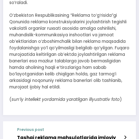
so‘raladi.
O‘zbekiston Respublikasining “Reklama to‘g‘risida”gi
Qonunida reklama konstruksiyalarini joylashtirish tegishli
vakolatli organlar ruxsati asosida amalga oshirilishi,
muhandislik-kommunikasiya inshootlari va jamoat
ob’ektlaridan o‘zboshimchalik bilan reklama maqsadida
foydalanishga yo‘l qo‘yilmasligi belgilab qo‘yilgan. Fuqaro
murojaatida keltirilgan ob’ektda joylashtirilgan reklama
banerlari esa mazkur talablarga javob bermasligidan
hamda aholining haqli e’tirozlariga ham sabab
bo‘layotganidan kelib chiqilgan holda, gaz tarmog‘i
arkasidagi noqonuniy reklama banerlari olib tashlanib,
murojaat ijobiy hal etildi.
(
sun’iy intellekt yordamida yaratilgan illyustrativ foto
)
Previous post
Tashqi reklama mahsulotlarida imloviy