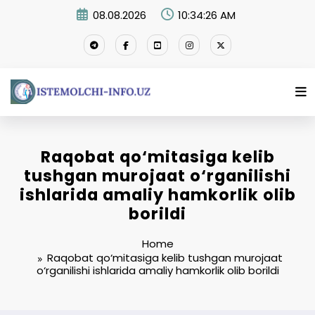
Skip
08.08.2026
10:34:27 AM
to
content
Raqobat qo‘mitasiga kelib
tushgan murojaat o‘rganilishi
ishlarida amaliy hamkorlik olib
borildi
Home
Raqobat qo‘mitasiga kelib tushgan murojaat
o‘rganilishi ishlarida amaliy hamkorlik olib borildi