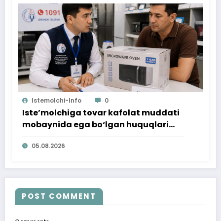
Istemolchi-Info
0
Iste’molchiga tovar kafolat muddati
mobaynida ega bo‘lgan huquqlari
ta’minlab berildi
05.08.2026
POST COMMENT