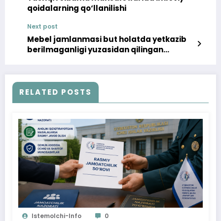
qoidalarning qo‘llanilishi
Next post
Mebel jamlanmasi but holatda yetkazib
berilmaganligi yuzasidan qilingan
murojaat ijobiy hal etildi
RELATED POSTS
Istemolchi-Info
0