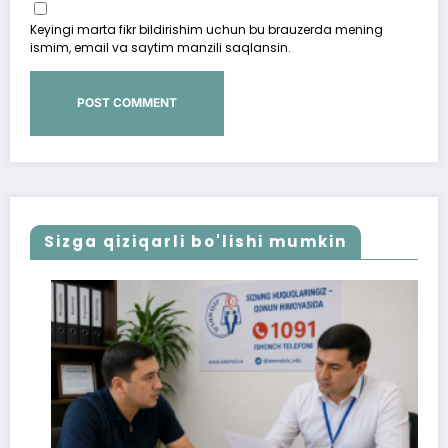
Keyingi marta fikr bildirishim uchun bu brauzerda mening
ismim, email va saytim manzili saqlansin.
Sizga qiziqarli bo'lishi mumkin