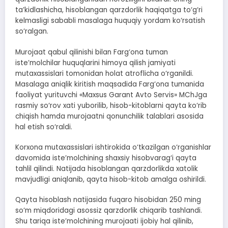
ta’kidlashicha, hisoblangan qarzdorlik haqiqatga to‘g‘ri
kelmasligi sababli masalaga huquqiy yordam ko‘rsatish
so‘ralgan.
Murojaat qabul qilinishi bilan Farg‘ona tuman
iste’molchilar huquqlarini himoya qilish jamiyati
mutaxassislari tomonidan holat atroflicha o‘rganildi.
Masalaga aniqlik kiritish maqsadida Farg‘ona tumanida
faoliyat yurituvchi «Maxsus Garant Avto Servis» MChJga
rasmiy so‘rov xati yuborilib, hisob-kitoblarni qayta ko‘rib
chiqish hamda murojaatni qonunchilik talablari asosida
hal etish so‘raldi.
Korxona mutaxassislari ishtirokida o‘tkazilgan o‘rganishlar
davomida iste’molchining shaxsiy hisobvarag‘i qayta
tahlil qilindi. Natijada hisoblangan qarzdorlikda xatolik
mavjudligi aniqlanib, qayta hisob-kitob amalga oshirildi.
Qayta hisoblash natijasida fuqaro hisobidan 250 ming
so‘m miqdoridagi asossiz qarzdorlik chiqarib tashlandi.
Shu tariqa iste’molchining murojaati ijobiy hal qilinib,