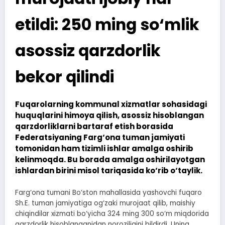
etildi: 250 ming so‘mlik
asossiz qarzdorlik
bekor qilindi
Fuqarolarning kommunal xizmatlar sohasidagi
huquqlarini himoya qilish, asossiz hisoblangan
qarzdorliklarni bartaraf etish borasida
Federatsiyaning Farg‘ona tuman jamiyati
tomonidan ham tizimli ishlar amalga oshirib
kelinmoqda. Bu borada amalga oshirilayotgan
ishlardan birini misol tariqasida ko‘rib o‘taylik.
Farg‘ona tumani Bo‘ston mahallasida yashovchi fuqaro
Sh.E. tuman jamiyatiga og‘zaki murojaat qilib, maishiy
chiqindilar xizmati bo‘yicha 324 ming 300 so‘m miqdorida
qarzdorlik hisoblanganidan noroziligini bildirdi. Uning