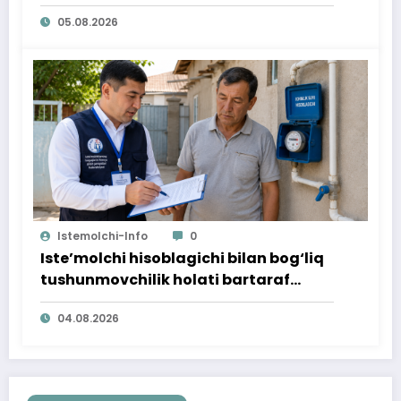
ta’minlab berildi
05.08.2026
Istemolchi-Info
0
Iste’molchi hisoblagichi bilan bog‘liq
tushunmovchilik holati bartaraf
qilindi
04.08.2026