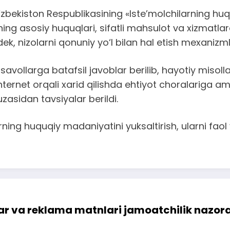
kiston Respublikasining «Iste’molchilarning huquql
ng asosiy huquqlari, sifatli mahsulot va xizmatla
dek, nizolarni qonuniy yo‘l bilan hal etish mexanizm
avollarga batafsil javoblar berilib, hayotiy misolla
ternet orqali xarid qilishda ehtiyot choralariga a
uzasidan tavsiyalar berildi.
g huquqiy madaniyatini yuksaltirish, ularni faol va
r va reklama matnlari jamoatchilik nazorati 