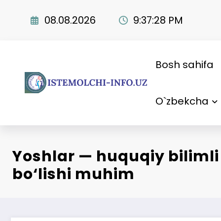
Skip
to
08.08.2026
9:37:29 PM
content
Bosh sahifa
O`zbekcha
Yoshlar — huquqiy bilimli
bo‘lishi muhim