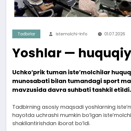
Tadbirlar
Istemolchi-Info
01.07.2026
Yoshlar — huquqiy 
Uchko‘prik tuman iste’molchilar huquql
munosabati bilan tumandagi sport makt
mavzusida davra suhbati tashkil etildi.
Tadbirning asosiy maqsadi yoshlarning iste’mo
hayotda uchrashi mumkin bo‘lgan iste’molchil
shakllantirishdan iborat bo‘ldi.