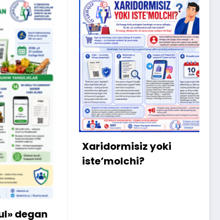
X
m
bo
qa
Xaridormisiz yoki
ki
iste’molchi?
egan