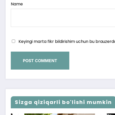
Name
Keyingi marta fikr bildirishim uchun bu brauzerd
Sizga qiziqarli bo'lishi mumkin