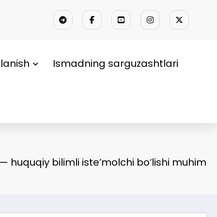
lanish
Ismadning sarguzashtlari
— huquqiy bilimli iste’molchi bo‘lishi muhim