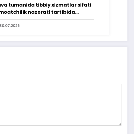
va tumanida tibbiy xizmatlar sifati
moatchilik nazorati tartibida
rganildi
30.07.2026