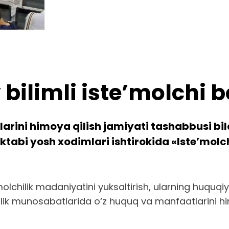
bilimli iste’molchi 
arini himoya qilish jamiyati tashabbusi bil
abi yosh xodimlari ishtirokida «Iste’mol
lchilik madaniyatini yuksaltirish, ularning huquqi
ik munosabatlarida o‘z huquq va manfaatlarini himo