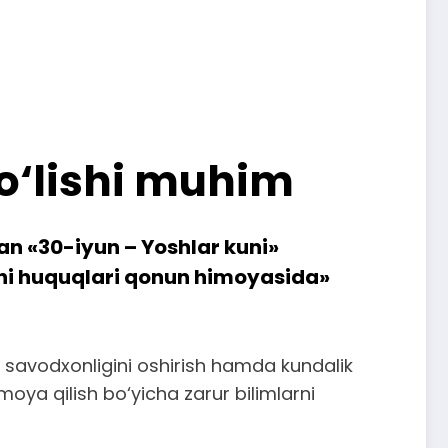
bo‘lishi muhim
an «30-iyun – Yoshlar kuni»
chi huquqlari qonun himoyasida»
y savodxonligini oshirish hamda kundalik
ya qilish bo‘yicha zarur bilimlarni