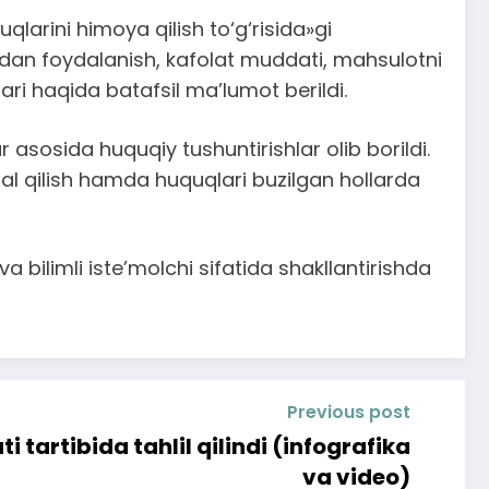
arini himoya qilish to‘g‘risida»gi
rdan foydalanish, kafolat muddati, mahsulotni
lari haqida batafsil ma’lumot berildi.
r asosida huquqiy tushuntirishlar olib borildi.
mal qilish hamda huquqlari buzilgan hollarda
 bilimli iste’molchi sifatida shakllantirishda
Previous post
tartibida tahlil qilindi (infografika
va video)