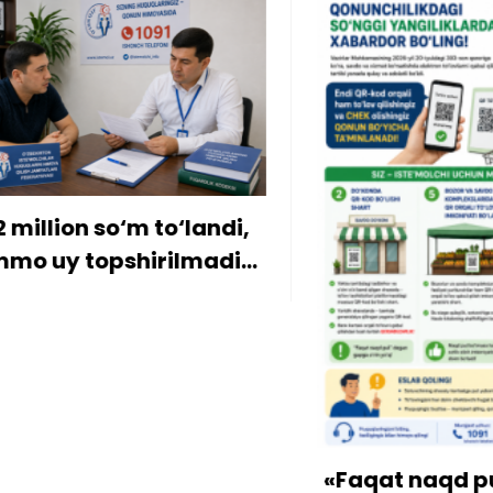
on so‘m to‘landi,
 topshirilmadi…
«Faqat naqd pul» d