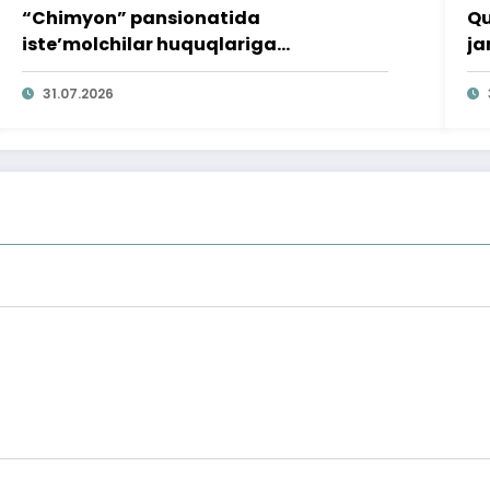
“Chimyon” pansionatida
Qu
iste’molchilar huquqlariga
ja
bag‘ishlangan targ‘ibot tadbiri
o‘
o‘tkazildi
31.07.2026