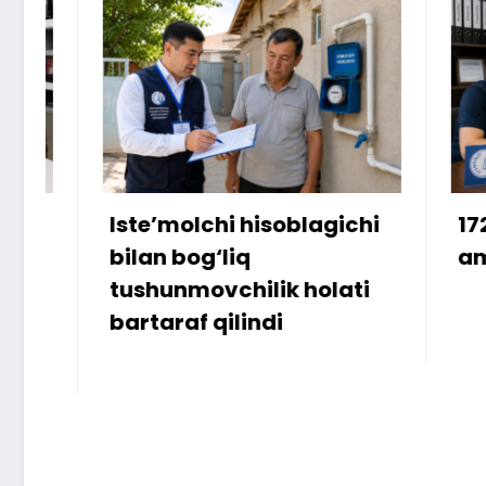
Iste’molchi hisoblagichi
172 milli
bilan bog‘liq
ammo uy
tushunmovchilik holati
bartaraf qilindi