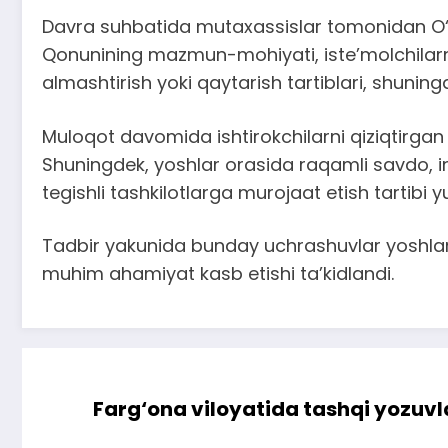
Davra suhbatida mutaxassislar tomonidan O‘zbe
Qonunining mazmun-mohiyati, iste’molchilarni
almashtirish yoki qaytarish tartiblari, shuning
Muloqot davomida ishtirokchilarni qiziqtirgan s
Shuningdek, yoshlar orasida raqamli savdo, in
tegishli tashkilotlarga murojaat etish tartibi y
Tadbir yakunida bunday uchrashuvlar yoshlarnin
muhim ahamiyat kasb etishi ta’kidlandi.
Farg‘ona viloyatida tashqi yozuvla