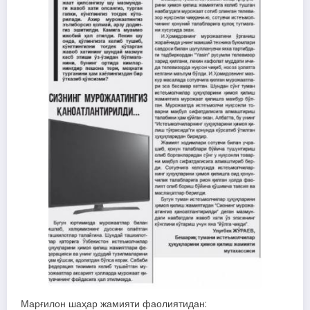
Марғилон шаҳар жамияти фаолиятидан: