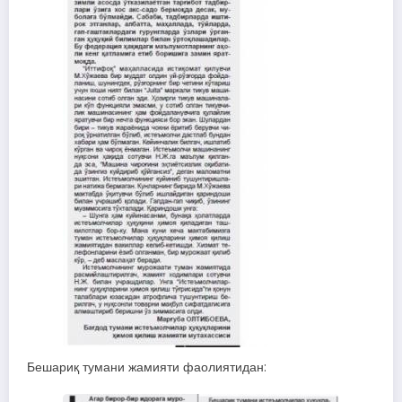
Бешариқ тумани жамияти фаолиятидан: