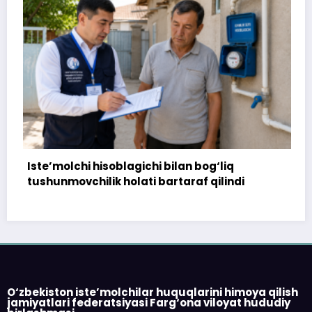
i bilan bog‘liq
172 million so‘m to‘landi, 
 bartaraf qilindi
topshirilmadi…
O‘zbekiston iste’molchilar huquqlarini himoya qilish
jamiyatlari federatsiyasi Farg‘ona viloyat hududiy