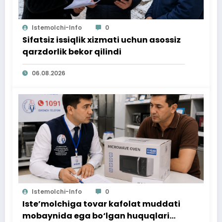
Istemolchi-Info
0
Sifatsiz issiqlik xizmati uchun asossiz
qarzdorlik bekor qilindi
06.08.2026
Istemolchi-Info
0
Iste’molchiga tovar kafolat muddati
mobaynida ega bo‘lgan huquqlari