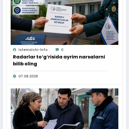
Istemolchi-Info
0
Radarlar to‘g‘risida ayrim narsalarni
bilib oling
07.08.2026