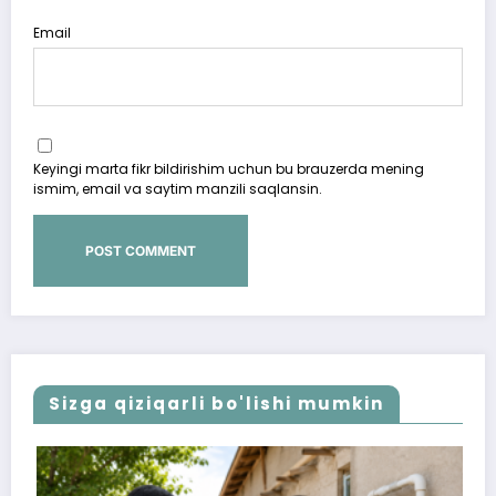
Email
Keyingi marta fikr bildirishim uchun bu brauzerda mening
ismim, email va saytim manzili saqlansin.
Sizga qiziqarli bo'lishi mumkin