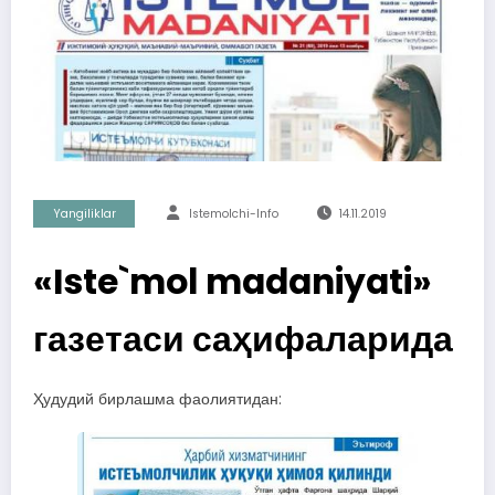
Yangiliklar
Istemolchi-Info
14.11.2019
«Iste`mol madaniyati»
газетаси саҳифаларида
Ҳудудий бирлашма фаолиятидан: