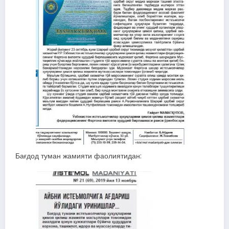
Бағдод туман жамияти фаолиятидан: