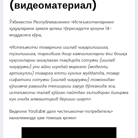
(видеоматериал)
Ўзбекистон Республикасининг «Истеъмолчиларнинг
ҳуқуқларини ҳимоя қилиш тўғрисида»ги қонуни 14-
моддасига кўра,
«Истеъмолчи товарнинг ишлаб чиқарилишига,
тузилишига, таркибига доир камчиликларни ёки бошқа
нуқсонларни аниқлаган тақдирда сотувчи (ишлаб
чиқарувчи) уни айни шундай маркали (моделли,
артикулли) товарга етти кунлик муддатда, товар
сифатини сотувчи (ишлаб чиқарувчи) томонидан
қўшимча равишда текшириш зарур бўлганида эса,
истеъмолчи талаб қўйган пайтдан эътиборан йигирма
кун ичида алмаштириб бериши шарт»
.
Видеони Youtube даги «истеъмолчи-потребитель»
каналимизда ҳам томоша қилинг: