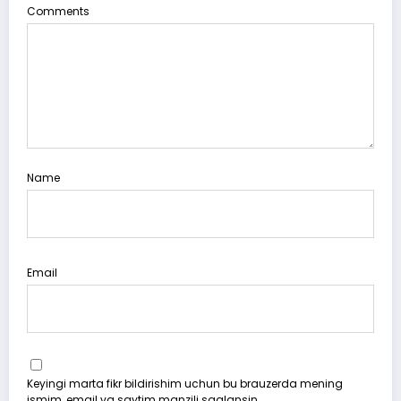
Comments
Name
Email
Keyingi marta fikr bildirishim uchun bu brauzerda mening
ismim, email va saytim manzili saqlansin.