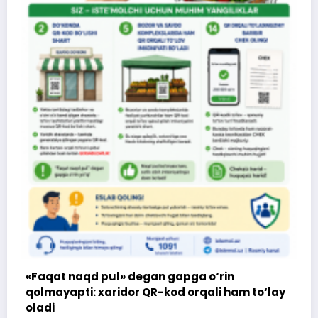
Xaridormisiz yoki iste’molchi?
O‘zbekiston iste’molchilar huquqlarini himoya qilish
jamiyatlari federatsiyasi Farg‘ona viloyat hududiy
birlashmasi
pga o‘rin
 orqali ham to‘lay
Farg‘ona shahri, B.Marg‘inoniy ko‘chasi 77-uy