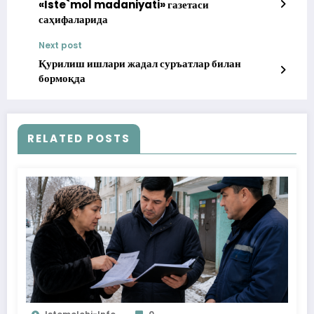
«Iste`mol madaniyati» газетаси
саҳифаларида
Next post
Қурилиш ишлари жадал суръатлар билан
бормоқда
RELATED POSTS