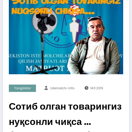
Yangiliklar
Istemolchi-Info
14.11.2019
Сотиб олган товарингиз
нуқсонли чиқса …