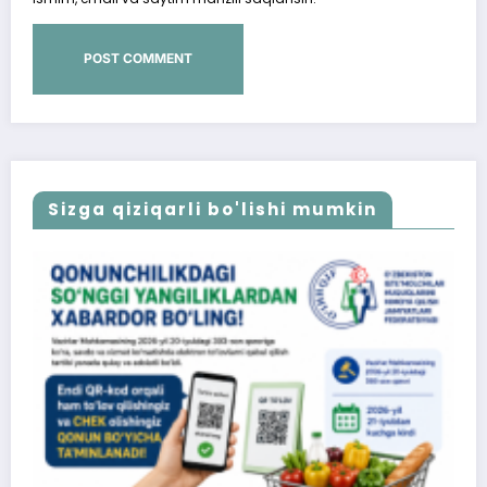
Sizga qiziqarli bo'lishi mumkin