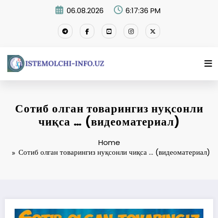
Skip
06.08.2026
6:17:36 PM
to
content
Сотиб олган товарингиз нуқсонли
чиқса … (видеоматериал)
Home
Сотиб олган товарингиз нуқсонли чиқса … (видеоматериал)