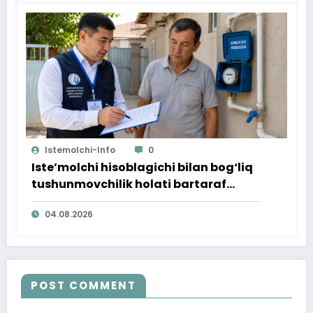
Istemolchi-Info
0
Iste’molchi hisoblagichi bilan bog‘liq
tushunmovchilik holati bartaraf
qilindi
04.08.2026
POST COMMENT