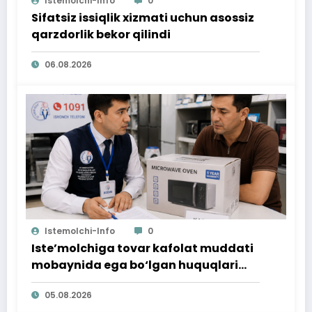
Istemolchi-Info
0
Sifatsiz issiqlik xizmati uchun asossiz
qarzdorlik bekor qilindi
06.08.2026
Istemolchi-Info
0
Iste’molchiga tovar kafolat muddati
mobaynida ega bo‘lgan huquqlari
ta’minlab berildi
05.08.2026