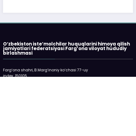
index: 150105
telefon: 73-2445198
E-mail: fargonakhb@mail.ru
___________________________
Veb-sayt O‘zbekiston Respublikasi Oliy
Majlisi huzuridagi Nodavlat notijorat
tashkilotlarini va fuqarolik jamiyatining
boshqa institutlarini qo‘llab-quvvatlash
jamoat fondidan ajratilgan davlat granti
asosida modernizasiya qilindi.
Barcha huquqlar himoyalangan | © "Istemolchi.uz", 2017-2026 | Sayt
tuzuvchi:
Margi'lon RTM
| Powered By
SpiceThemes