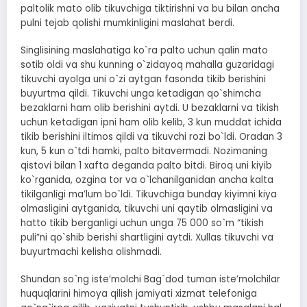
paltolik mato olib tikuvchiga tiktirishni va bu bilan ancha
pulni tejab qolishi mumkinligini maslahat berdi.
Singlisining maslahatiga ko`ra palto uchun qalin mato
sotib oldi va shu kunning o`zidayoq mahalla guzaridagi
tikuvchi ayolga uni o`zi aytgan fasonda tikib berishini
buyurtma qildi. Tikuvchi unga ketadigan qo`shimcha
bezaklarni ham olib berishini aytdi. U bezaklarni va tikish
uchun ketadigan ipni ham olib kelib, 3 kun muddat ichida
tikib berishini iltimos qildi va tikuvchi rozi bo`ldi. Oradan 3
kun, 5 kun o`tdi hamki, palto bitavermadi. Nozimaning
qistovi bilan 1 xafta deganda palto bitdi. Biroq uni kiyib
ko`rganida, ozgina tor va o`lchanilganidan ancha kalta
tikilganligi maʼlum bo`ldi. Tikuvchiga bunday kiyimni kiya
olmasligini aytganida, tikuvchi uni qaytib olmasligini va
hatto tikib berganligi uchun unga 75 000 so`m “tikish
puli”ni qo`shib berishi shartligini aytdi. Xullas tikuvchi va
buyurtmachi kelisha olishmadi.
Shundan so`ng isteʼmolchi Bag`dod tuman isteʼmolchilar
huquqlarini himoya qilish jamiyati xizmat telefoniga