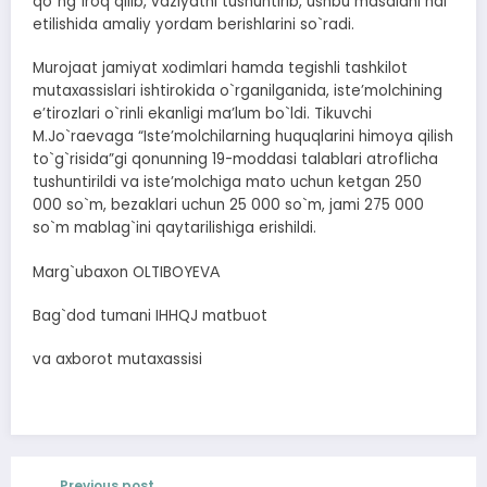
qo`ng`iroq qilib, vaziyatni tushuntirib, ushbu masalani hal
etilishida amaliy yordam berishlarini so`radi.
Murojaat jamiyat xodimlari hamda tegishli tashkilot
mutaxassislari ishtirokida o`rganilganida, isteʼmolchining
eʼtirozlari o`rinli ekanligi maʼlum bo`ldi. Tikuvchi
M.Jo`raevaga “Isteʼmolchilarning huquqlarini himoya qilish
to`g`risida”gi qonunning 19-moddasi talablari atroflicha
tushuntirildi va isteʼmolchiga mato uchun ketgan 250
000 so`m, bezaklari uchun 25 000 so`m, jami 275 000
so`m mablag`ini qaytarilishiga erishildi.
Marg`ubaxon OLTIBOYEVА
Bag`dod tumani IHHQJ matbuot
va axborot mutaxassisi
Previous post