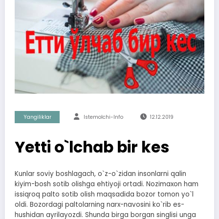
Yangiliklar
Istemolchi-Info
12.12.2019
Yetti o`lchab bir kes
Kunlar soviy boshlagach, o`z-o`zidan insonlarni qalin
kiyim-bosh sotib olishga ehtiyoji ortadi. Nozimaxon ham
issiqroq palto sotib olish maqsadida bozor tomon yo`l
oldi. Bozordagi paltolarning narx-navosini ko`rib es-
hushidan ayrilayozdi. Shunda birga borgan singlisi unga