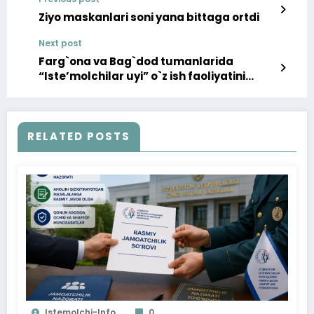
Ziyo maskanlari soni yana bittaga ortdi
Next post
Farg`ona va Bag`dod tumanlarida
“Isteʼmolchilar uyi” o`z ish faoliyatini
boshladi (videomaterial)
RELATED POSTS
Istemolchi-Info
0