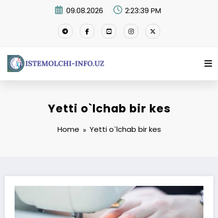
Skip
09.08.2026
2:23:40 PM
to
content
Yetti o`lchab bir kes
Home
Yetti o`lchab bir kes