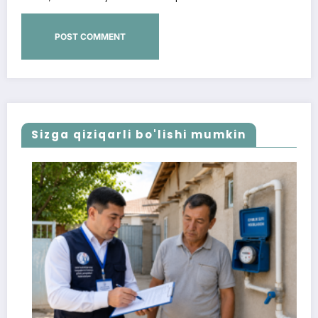
Sizga qiziqarli bo'lishi mumkin