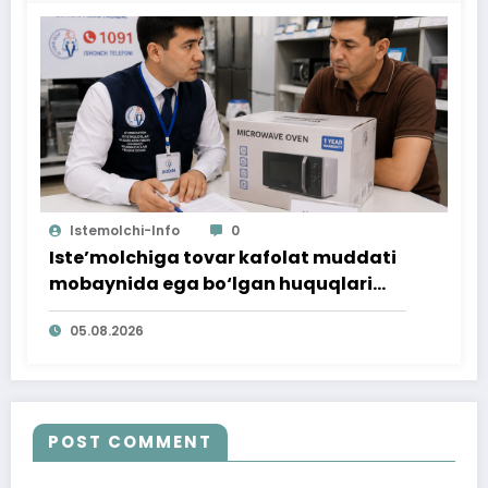
Istemolchi-Info
0
Iste’molchiga tovar kafolat muddati
mobaynida ega bo‘lgan huquqlari
ta’minlab berildi
05.08.2026
POST COMMENT