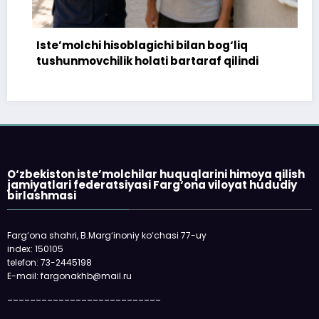
Iste’molchi hisoblagichi bilan bog‘liq
tushunmovchilik holati bartaraf qilindi
O‘zbekiston iste’molchilar huquqlarini himoya qilish
jamiyatlari federatsiyasi Farg‘ona viloyat hududiy
birlashmasi
Farg‘ona shahri, B.Marg‘inoniy ko‘chasi 77-uy
index: 150105
telefon: 73-2445198
E-mail: fargonakhb@mail.ru
___________________________