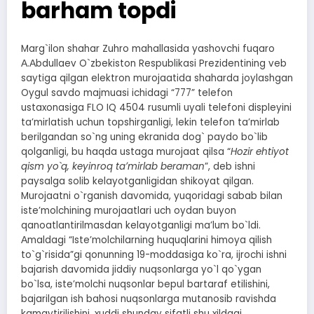
barham topdi
Marg`ilon shahar Zuhro mahallasida yashovchi fuqaro
А.Аbdullaev O`zbekiston Respublikasi Prezidentining veb
saytiga qilgan elektron murojaatida shaharda joylashgan
Oygul savdo majmuasi ichidagi “777” telefon
ustaxonasiga FLO IQ 4504 rusumli uyali telefoni displeyini
taʼmirlatish uchun topshirganligi, lekin telefon taʼmirlab
berilgandan so`ng uning ekranida dog` paydo bo`lib
qolganligi, bu haqda ustaga murojaat qilsa “
Hozir ehtiyot
qism yo`q, keyinroq taʼmirlab beraman
”, deb ishni
paysalga solib kelayotganligidan shikoyat qilgan.
Murojaatni o`rganish davomida, yuqoridagi sabab bilan
isteʼmolchining murojaatlari uch oydan buyon
qanoatlantirilmasdan kelayotganligi maʼlum bo`ldi.
Аmaldagi “Isteʼmolchilarning huquqlarini himoya qilish
to`g`risida”gi qonunning 19-moddasiga ko`ra, ijrochi ishni
bajarish davomida jiddiy nuqsonlarga yo`l qo`ygan
bo`lsa, isteʼmolchi nuqsonlar bepul bartaraf etilishini,
bajarilgan ish bahosi nuqsonlarga mutanosib ravishda
kamaytirilishini, xuddi shunday sifatli shu xildagi