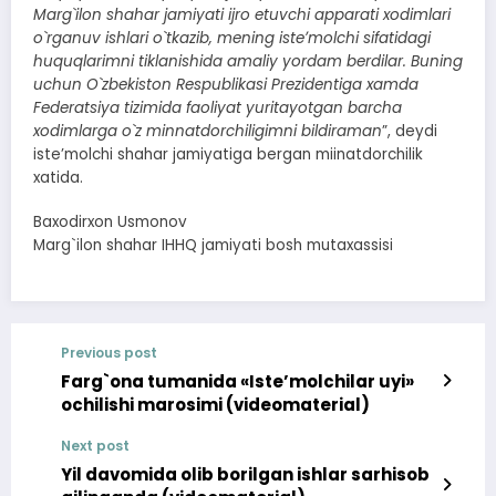
Marg`ilon shahar jamiyati ijro etuvchi apparati xodimlari
o`rganuv ishlari o`tkazib, mening isteʼmolchi sifatidagi
huquqlarimni tiklanishida amaliy yordam berdilar. Buning
uchun O`zbekiston Respublikasi Prezidentiga xamda
Federatsiya tizimida faoliyat yuritayotgan barcha
xodimlarga o`z minnatdorchiligimni bildiraman
”, deydi
isteʼmolchi shahar jamiyatiga bergan miinatdorchilik
xatida.
Baxodirxon Usmonov
Marg`ilon shahar IHHQ jamiyati bosh mutaxassisi
Previous post
Farg`ona tumanida «Isteʼmolchilar uyi»
ochilishi marosimi (videomaterial)
Next post
Yil davomida olib borilgan ishlar sarhisob