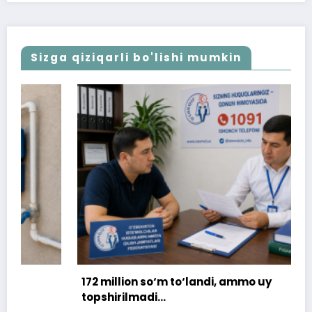
Sizga qiziqarli bo'lishi mumkin
172 million so‘m to‘landi, ammo uy
topshirilmadi…