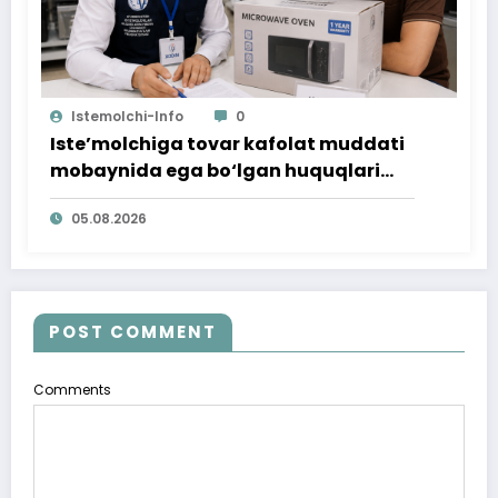
Istemolchi-Info
0
Iste’molchiga tovar kafolat muddati
mobaynida ega bo‘lgan huquqlari
ta’minlab berildi
05.08.2026
POST COMMENT
Comments