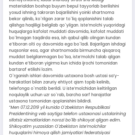
materialdan boshqa buyum bepul tayyorlab berilishini
yoxud ishning takroran bajarilishini yoinki shartnoma
bekor qilinib, ko`rilgan zarar to`liq qoplanishini talab
qilishga haqliligi belgilab qo`yilgan. Isteʼmolchi yuqoridagi
huquqlarga kafolat muddati davomida, kafolat muddati
bo`lmagan taqdirda esa, ish qabul qilib olingan kundan
eʼtiboran olti oy davomida ega bo`ladi. Bajarilgan ishdagi
nuqsonlar esa, agar shartnomada birmuncha qisqaroq
muddat belgilanmagan bo`lsa, isteʼmolchi talab qilgan
kundan eʼtiboran yigirma kun ichida ijrochi tomonidan
bartaraf etilishi lozim.
O`rganish ishlari davomida ustaxona bosh ustasi saʼy-
harakatlari bilan zaruriy ehtiyot qism topib kelinib,
telefonga o`rnatib berildi. U isteʼmolchidan keltirilgan
noqulaylik uchun uzr so`rab, barcha sarf harajatlar
ustaxona tomonidan qoplanishini bildirdi.
“
Men 07.12.2019 yil kunida O`zbekiston Respublikasi
Prezidentining veb saytiga telefon ustaxonasi ustalarining
sifatsiz xizmatlaridan norozi bo`lib shikoyat qilgan edim.
Shikoyatim yuzasidan O`zbekiston isteʼmolchilar
huquqlarini himoya qilish jamiyatlari federatsiyasi