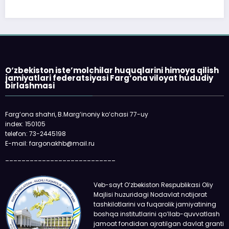
O‘zbekiston iste’molchilar huquqlarini himoya qilish
jamiyatlari federatsiyasi Farg‘ona viloyat hududiy
birlashmasi
Farg‘ona shahri, B.Marg‘inoniy ko‘chasi 77-uy
index: 150105
telefon: 73-2445198
E-mail: fargonakhb@mail.ru
___________________________
Veb-sayt O‘zbekiston Respublikasi Oliy
Majlisi huzuridagi Nodavlat notijorat
tashkilotlarini va fuqarolik jamiyatining
boshqa institutlarini qo‘llab-quvvatlash
jamoat fondidan ajratilgan davlat granti