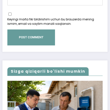
Keyingi marta fikr bildirishim uchun bu brauzerda mening
ismim, email va saytim manzili saqlansin.
Sizga qiziqarli bo'lishi mumkin