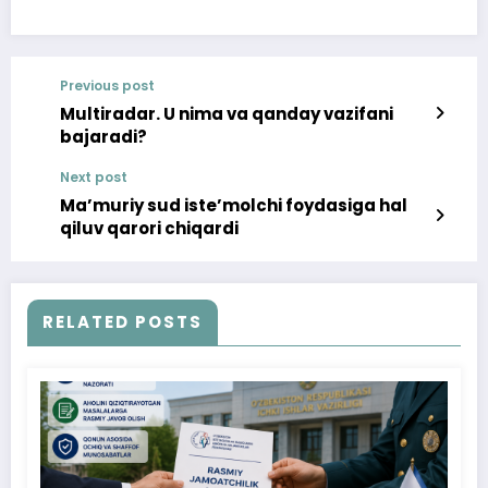
Previous post
Multiradar. U nima va qanday vazifani
bajaradi?
Next post
Maʼmuriy sud isteʼmolchi foydasiga hal
qiluv qarori chiqardi
RELATED POSTS