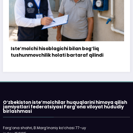
soblagichi bilan bog‘liq
172 million so‘m t
k holati bartaraf qilindi
topshirilmadi…
O‘zbekiston iste’molchilar huquqlarini himoya qilish
jamiyatlari federatsiyasi Farg‘ona viloyat hududiy
birlashmasi
Farg‘ona shahri, B.Marg‘inoniy ko‘chasi 77-uy