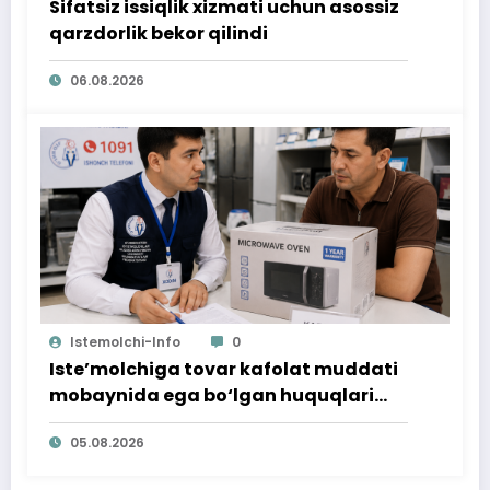
Sifatsiz issiqlik xizmati uchun asossiz
qarzdorlik bekor qilindi
06.08.2026
Istemolchi-Info
0
Iste’molchiga tovar kafolat muddati
mobaynida ega bo‘lgan huquqlari
ta’minlab berildi
05.08.2026