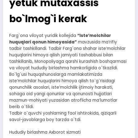
yetuk mutaxassis
bo`lmog`i kerak
Farg`ona viloyat yuridik kollejida
“Isteʼmolchilar
huquqlari qonun himoyasida”
mavzusida maʼrifiy
tadbir tashkillandi. Tadbir Farg`ona shahar isteʼmolchilar
huquqlarini himoya qilish jamiyati tashabbusi bilan
tashkillanib, Monopoliyaga qarshi kurashish boshqarmasi
va viloyat hududiy birlashma hamkorligida o`tkazildi.
Bo`lg`usi huquqshunoslarga mamlakatimizda
isteʼmolchilar huquqlarini himoya qilish to`g`risidagi
qonunchilik asoslari, isteʼmolchilik ijtimoiy harakati,
sohaga oid yangi qonunlar va qonunosti hujjatlari
mazmun-mohiyati yuzasidan atroflicha maʼlumotlar
berib o`tildi.
Tadbir o`quvchi yoshlarning faol ishtirokida, qiziqarli
savol-javoblarga boy tarzda o`tdi.
Hududiy birlashma Аxborot xizmati