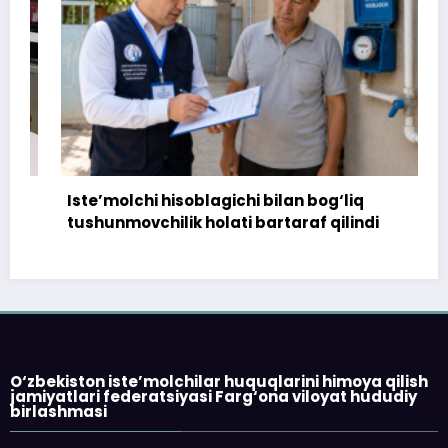
Iste’molchi hisoblagichi bilan bog‘liq
tushunmovchilik holati bartaraf qilindi
O‘zbekiston iste’molchilar huquqlarini himoya qilish
jamiyatlari federatsiyasi Farg‘ona viloyat hududiy
birlashmasi