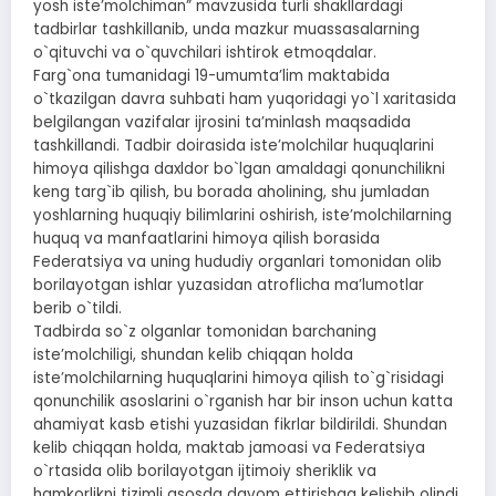
yosh isteʼmolchiman” mavzusida turli shakllardagi
tadbirlar tashkillanib, unda mazkur muassasalarning
o`qituvchi va o`quvchilari ishtirok etmoqdalar.
Farg`ona tumanidagi 19-umumtaʼlim maktabida
o`tkazilgan davra suhbati ham yuqoridagi yo`l xaritasida
belgilangan vazifalar ijrosini taʼminlash maqsadida
tashkillandi. Tadbir doirasida isteʼmolchilar huquqlarini
himoya qilishga daxldor bo`lgan amaldagi qonunchilikni
keng targ`ib qilish, bu borada aholining, shu jumladan
yoshlarning huquqiy bilimlarini oshirish, isteʼmolchilarning
huquq va manfaatlarini himoya qilish borasida
Federatsiya va uning hududiy organlari tomonidan olib
borilayotgan ishlar yuzasidan atroflicha maʼlumotlar
berib o`tildi.
Tadbirda so`z olganlar tomonidan barchaning
isteʼmolchiligi, shundan kelib chiqqan holda
isteʼmolchilarning huquqlarini himoya qilish to`g`risidagi
qonunchilik asoslarini o`rganish har bir inson uchun katta
ahamiyat kasb etishi yuzasidan fikrlar bildirildi. Shundan
kelib chiqqan holda, maktab jamoasi va Federatsiya
o`rtasida olib borilayotgan ijtimoiy sheriklik va
hamkorlikni tizimli asosda davom ettirishga kelishib olindi.