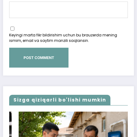
Keyingi marta fikr bildirishim uchun bu brauzerda mening
ismim, email va saytim manzili saqlansin.
Sizga qiziqarli bo'lishi mumkin