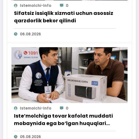
Istemolchi-Info
0
Sifatsiz issiqlik xizmati uchun asossiz
qarzdorlik bekor qilindi
06.08.2026
Istemolchi-Info
0
Iste’molchiga tovar kafolat muddati
mobaynida ega bo‘lgan huquqlari
ta’minlab berildi
05.08.2026