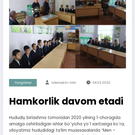
Yangiliklar
Istemolchi-Info
04.03.2020
Hamkorlik davom etadi
Hududiy birlashma tomonidan 2020 yilning 1-choragida
amalga oshiriladigan ishlar bo`yicha yo`l xaritasiga ko`ra,
viloyatimiz hududidagi taʼlim muassasalarida “Men –