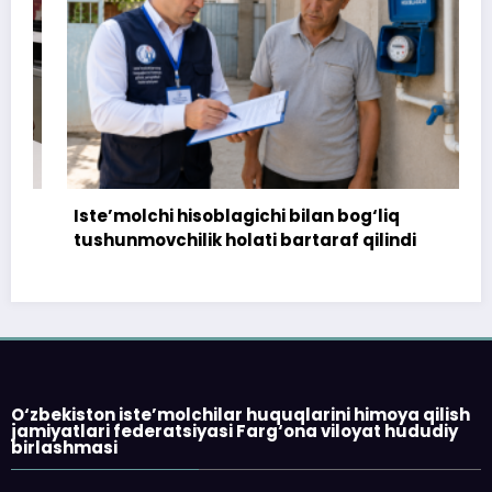
Iste’molchi hisoblagichi bilan bog‘liq
tushunmovchilik holati bartaraf qilindi
O‘zbekiston iste’molchilar huquqlarini himoya qilish
jamiyatlari federatsiyasi Farg‘ona viloyat hududiy
birlashmasi