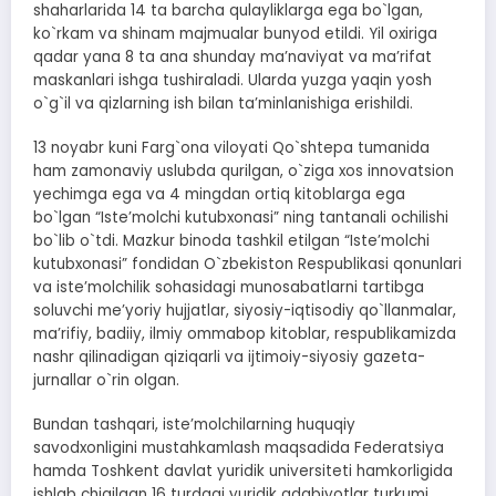
shaharlarida 14 ta barcha qulayliklarga ega bo`lgan,
ko`rkam va shinam majmualar bunyod etildi. Yil oxiriga
qadar yana 8 ta ana shunday maʼnaviyat va maʼrifat
maskanlari ishga tushiraladi. Ularda yuzga yaqin yosh
o`g`il va qizlarning ish bilan taʼminlanishiga erishildi.
13 noyabr kuni Farg`ona viloyati Qo`shtepa tumanida
ham zamonaviy uslubda qurilgan, o`ziga xos innovatsion
yechimga ega va 4 mingdan ortiq kitoblarga ega
bo`lgan “Isteʼmolchi kutubxonasi” ning tantanali ochilishi
bo`lib o`tdi. Mazkur binoda tashkil etilgan “Isteʼmolchi
kutubxonasi” fondidan O`zbekiston Respublikasi qonunlari
va isteʼmolchilik sohasidagi munosabatlarni tartibga
soluvchi meʼyoriy hujjatlar, siyosiy-iqtisodiy qo`llanmalar,
maʼrifiy, badiiy, ilmiy ommabop kitoblar, respublikamizda
nashr qilinadigan qiziqarli va ijtimoiy-siyosiy gazeta-
jurnallar o`rin olgan.
Bundan tashqari, isteʼmolchilarning huquqiy
savodxonligini mustahkamlash maqsadida Federatsiya
hamda Toshkent davlat yuridik universiteti hamkorligida
ishlab chiqilgan 16 turdagi yuridik adabiyotlar turkumi