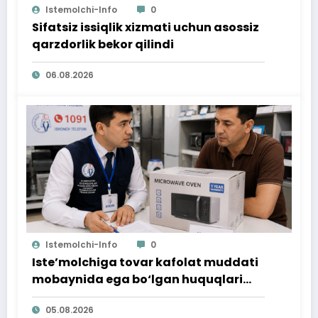
Istemolchi-Info
0
Sifatsiz issiqlik xizmati uchun asossiz
qarzdorlik bekor qilindi
06.08.2026
Istemolchi-Info
0
Iste’molchiga tovar kafolat muddati
mobaynida ega bo‘lgan huquqlari
ta’minlab berildi
05.08.2026