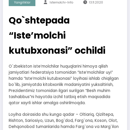
Yangiliklar
Istemolchi-Info
13.11.2020
Qo`shtepada
“Iste’molchi
kutubxonasi” ochildi
O`zbekiston isteʼmolchilar huquqlarini himoya qilish
jamiyatlari federatsiya tomonidan “Isteʼmolchilar uyi”
hamda “Isteʼmolchi kutubxonasi” loyihasi ishlab chiqilgan
bo`lib, jamiyatda kitobxonlik madaniyatini yuksaltirish,
Prezidentimiz tomonidan ilgari surilgan “Besh muhim
tashabbus”ni hayotda izchil tatbiq etish maqsadida
qator xayrli ishlar amalga oshirilmoqda.
Loyiha doirasida shu kunga qadar – Oltiariq, Qiziltepa,
Rishton, Sariosiyo, Uzun, Bog`dod, Farg`ona, Koson, Olot,
Dehqonobod tumanlarida hamda Farg`ona va Marg`ilon