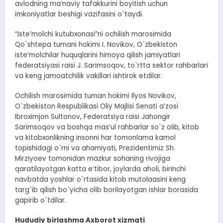
avlodning maʼnaviy tafakkurini boyitish uchun
imkoniyatlar beshigi vazifasini o`taydi.
“Isteʼmolchi kutubxonasi”ni ochilish marosimida
Qo`shtepa tumani hokimi I. Novikov, O`zbekiston
isteʼmolchilar huquqlarini himoya qilish jamiyatlari
federatsiyasi raisi J. Sarimsoqov, to`rtta sektor rahbarlari
va keng jamoatchilik vakillari ishtirok etdilar.
Ochilish marosimida tuman hokimi Ilyos Novikov,
O`zbekiston Respublikasi Oliy Majlisi Senati aʼzosi
Ibroximjon Sultonov, Federatsiya raisi Jahongir
Sarimsoqov va boshqa masʼul rahbarlar so`z olib, kitob
va kitobxonlikning insonni har tomonlama kamol
topishidagi o`rni va ahamiyati, Prezidentimiz Sh.
Mirziyoev tomonidan mazkur sohaning rivojiga
qaratilayotgan katta eʼtibor, joylarda aholi, birinchi
navbatda yoshlar o`rtasida kitob mutolaasini keng
targ`ib qilish bo`yicha olib borilayotgan ishlar borasida
gapirib o`tdilar.
Hududiy birlashma Axborot xizmati