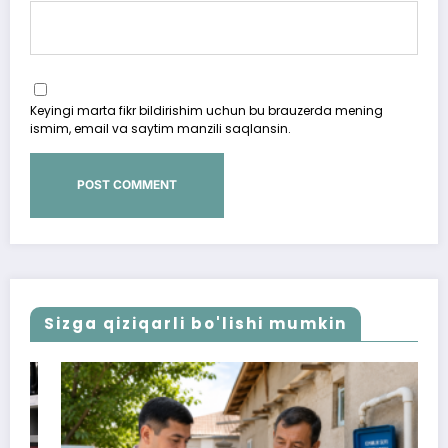
Keyingi marta fikr bildirishim uchun bu brauzerda mening
ismim, email va saytim manzili saqlansin.
Sizga qiziqarli bo'lishi mumkin