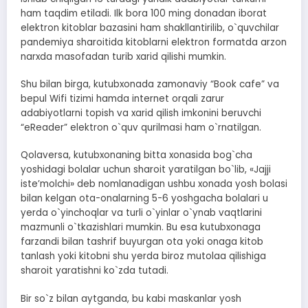
ham taqdim etiladi. Ilk bora 100 ming donadan iborat
elektron kitoblar bazasini ham shakllantirilib, o`quvchilar
pandemiya sharoitida kitoblarni elektron formatda arzon
narxda masofadan turib xarid qilishi mumkin.
Shu bilan birga, kutubxonada zamonaviy “Book cafe” va
bepul Wifi tizimi hamda internet orqali zarur
adabiyotlarni topish va xarid qilish imkonini beruvchi
“eReader” elektron o`quv qurilmasi ham o`rnatilgan.
Qolaversa, kutubxonaning bitta xonasida bog`cha
yoshidagi bolalar uchun sharoit yaratilgan bo`lib, «Jajji
isteʼmolchi» deb nomlanadigan ushbu xonada yosh bolasi
bilan kelgan ota-onalarning 5-6 yoshgacha bolalari u
yerda o`yinchoqlar va turli o`yinlar o`ynab vaqtlarini
mazmunli o`tkazishlari mumkin. Bu esa kutubxonaga
farzandi bilan tashrif buyurgan ota yoki onaga kitob
tanlash yoki kitobni shu yerda biroz mutolaa qilishiga
sharoit yaratishni ko`zda tutadi.
Bir so`z bilan aytganda, bu kabi maskanlar yosh