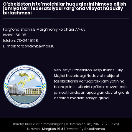
O‘zbekiston iste’molchilar huquqlarini himoya qilish
jamiyatlari federatsiyasi Farg‘ona viloyat hududiy
birlashmasi
Farg‘ona shahri, B.Marg‘inoniy ko‘chasi 77-uy
index: 150105
telefon: 73-2445198
E-mail: fargonakhb@mail.ru
___________________________
Veb-sayt O‘zbekiston Respublikasi Oliy
Majlisi huzuridagi Nodavlat notijorat
tashkilotlarini va fuqarolik jamiyatining
boshqa institutlarini qo‘llab-quvvatlash
jamoat fondidan ajratilgan davlat granti
asosida modernizasiya qilindi.
Barcha huquqlar himoyalangan | © "Istemolchi.uz", 2017-2026 | Sayt
tuzuvchi:
Margi'lon RTM
| Powered By
SpiceThemes