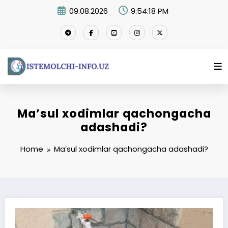
Skip
09.08.2026
9:54:19 PM
to
content
Ma’sul xodimlar qachongacha
adashadi?
Home
Ma’sul xodimlar qachongacha adashadi?