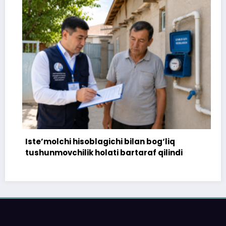
Iste’molchi hisoblagichi bilan bog‘liq
1
tushunmovchilik holati bartaraf qilindi
t