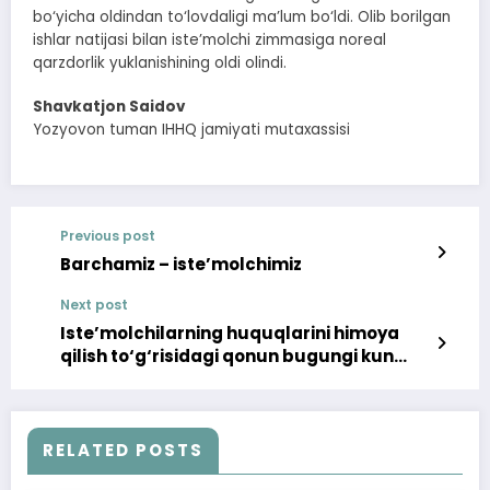
bo‘yicha oldindan to‘lovdaligi ma’lum bo‘ldi. Olib borilgan
ishlar natijasi bilan iste’molchi zimmasiga noreal
qarzdorlik yuklanishining oldi olindi.
Shavkatjon Saidov
Yozyovon tuman IHHQ jamiyati mutaxassisi
Previous post
Barchamiz – iste’molchimiz
Next post
Iste’molchilarning huquqlarini himoya
qilish to‘g‘risidagi qonun bugungi kun
talablariga javob bera olayaptimi?
RELATED POSTS