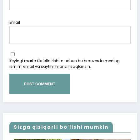
Email
Keyingi marta fikr bildirishim uchun bu brauzerda mening
ismim, email va saytim manzili saqlansin.
Sizga qiziqarli bo'lishi mumkin