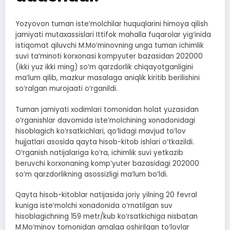
Yozyovon tuman iste’molchilar huquqlarini himoya qilish
jamiyati mutaxassislari Ittifok mahalla fuqarolar yig‘inida
istiqomat qiluvchi M.Mo‘minovning unga tuman ichimlik
suvi ta’minoti korxonasi kompyuter bazasidan 202000
(ikki yuz ikki ming) so‘m qarzdorlik chiqayotganligini
ma’lum qilib, mazkur masalaga aniqlik kiritib berilishini
so‘ralgan murojaati o‘rganildi.
Tuman jamiyati xodimlari tomonidan holat yuzasidan
o‘rganishlar davomida iste’molchining xonadonidagi
hisoblagich ko‘rsatkichlari, qo‘lidagi mavjud to‘lov
hujjatlari asosida qayta hisob-kitob ishlari o‘tkazildi.
O‘rganish natijalariga ko‘ra, ichimlik suvi yetkazib
beruvchi korxonaning komp’yuter bazasidagi 202000
so‘m qarzdorlikning asossizligi ma’lum bo‘ldi.
Qayta hisob-kitoblar natijasida joriy yilning 20 fevral
kuniga iste’molchi xonadonida o‘rnatilgan suv
hisoblagichning 159 metr/kub ko‘rsatkichiga nisbatan
M.Mo‘minov tomonidan amalga oshirilgan to‘lovlar