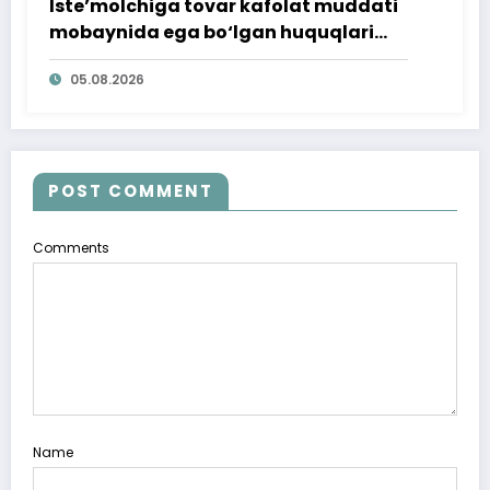
Iste’molchiga tovar kafolat muddati
mobaynida ega bo‘lgan huquqlari
ta’minlab berildi
05.08.2026
POST COMMENT
Comments
Name