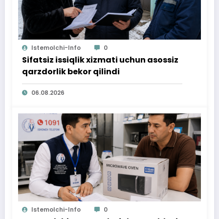
Istemolchi-Info
0
Sifatsiz issiqlik xizmati uchun asossiz
qarzdorlik bekor qilindi
06.08.2026
Istemolchi-Info
0