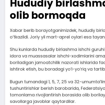
Hududiy birlashma
olib bormoqda
Xabar berib borayotganimizdek, hududiy birla
o‘tkazildi. Joriy yil mart-aprel oylari esa tay
Shu kunlarda hududiy birlashma ishchi guruhi 
idora va muassasalar ishchi-xodimlarini amalda
boriladigan jamoatchilik nazorati ishlarida fao
ishtirok etish, bu boradagi yo‘l-yo‘riq va tar
Bugun tumandagi 1, 5, 7, 25 va 32-umumta’li
tushuntirishlar berish barobarida, Federatsiya
tomonlama rivojlantirish borasida olib borilayo
savollarga javoblar qaytardilar.