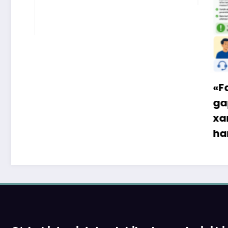
«Faqat naqd pul» 
gapga o‘rin qolma
xaridor QR-kod orq
ham to‘lay oladi