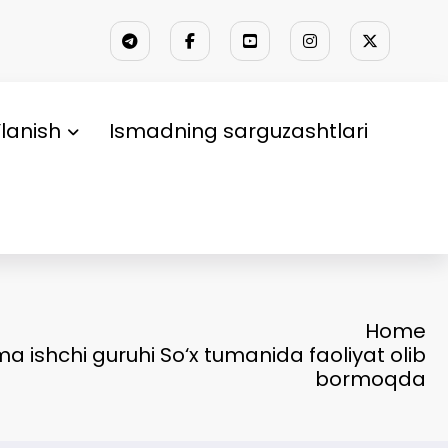
lanish
Ismadning sarguzashtlari
Home
a ishchi guruhi So‘x tumanida faoliyat olib
bormoqda