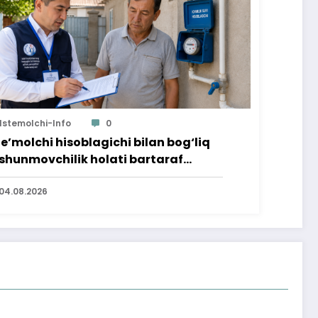
Istemolchi-Info
0
te’molchi hisoblagichi bilan bog‘liq
shunmovchilik holati bartaraf
lindi
04.08.2026