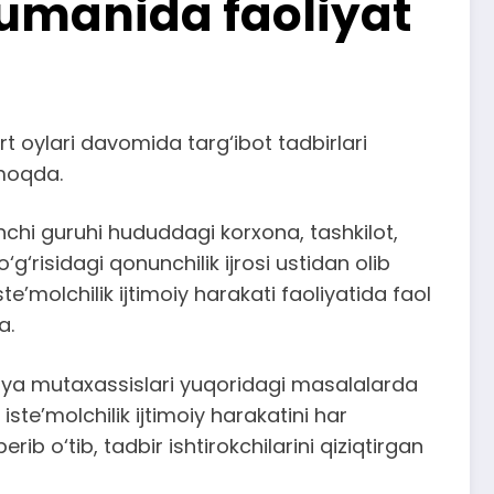
tumanida faoliyat
 oylari davomida targ‘ibot tadbirlari
tmoqda.
hchi guruhi hududdagi korxona, tashkilot,
‘risidagi qonunchilik ijrosi ustidan olib
te’molchilik ijtimoiy harakati faoliyatida faol
a.
iya mutaxassislari yuqoridagi masalalarda
te’molchilik ijtimoiy harakatini har
ib o‘tib, tadbir ishtirokchilarini qiziqtirgan