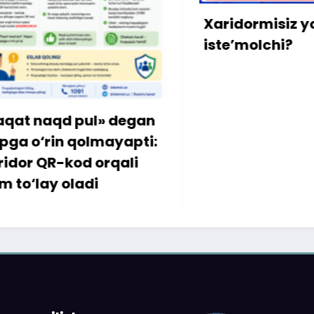
Xaridormisiz yoki
iste’molchi?
degan
yapti:
ali