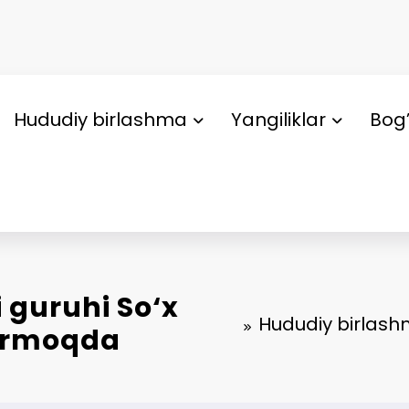
Hududiy birlashma
Yangiliklar
Bog’
 guruhi So‘x
Hududiy birlashm
bormoqda