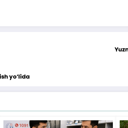
Yuz
sh yo‘lida