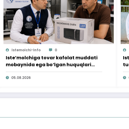
Istemolchi-Info
0
Iste’molchiga tovar kafolat muddati
Is
mobaynida ega bo‘lgan huquqlari
tu
ta’minlab berildi
qi
05.08.2026