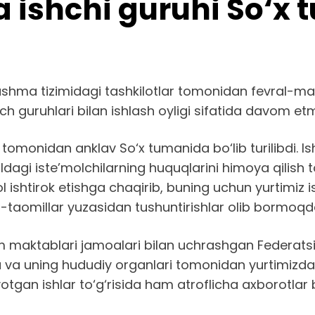
 ishchi guruhi So‘x 
shma tizimidagi tashkilotlar tomonidan fevral-mart
anch guruhlari bilan ishlash oyligi sifatida davom e
tomonidan anklav So‘x tumanida bo‘lib turilibdi. Is
gi iste’molchilarning huquqlarini himoya qilish to‘g
l ishtirok etishga chaqirib, buning uchun yurtimiz is
tib-taomillar yuzasidan tushuntirishlar olib bormoqd
m maktablari jamoalari bilan uchrashgan Federats
 va uning hududiy organlari tomonidan yurtimizda is
tgan ishlar to‘g‘risida ham atroflicha axborotlar ber