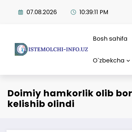
Skip
to
07.08.2026
10:39:12 PM
content
Bosh sahifa
O`zbekcha
Doimiy hamkorlik olib bo
kelishib olindi