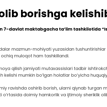
lib borishga kelishib
an 7-davlat maktabgacha ta’lim tashkilotida “
ar mazmun-mohiyati yuzasidan tushuntirishlar ber
ochiq muloqot ham tashkillandi.
oya qilish jamiyati mutaxassislari tadbir ishtirokch
kelishi mumkin bo‘lgan holatlar bo‘yicha huquqiy t
oimiy ravishda oshirib borish, ularni qiynab turgan
o‘rtasida doimiy hamkorlik va ijtimoiy sheriklik olib