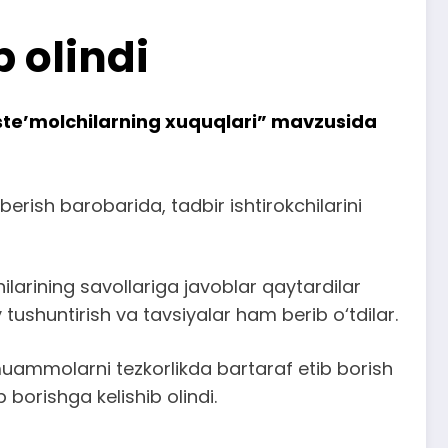
 olindi
Iste’molchilarning xuquqlari” mavzusida
ish barobarida, tadbir ishtirokchilarini
ilarining savollariga javoblar qaytardilar
ushuntirish va tavsiyalar ham berib o‘tdilar.
 muammolarni tezkorlikda bartaraf etib borish
 borishga kelishib olindi.