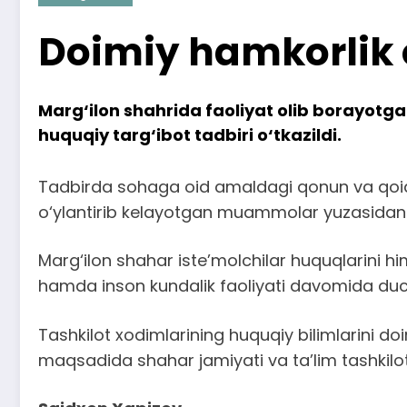
Doimiy hamkorlik o
Marg‘ilon shahrida faoliyat olib borayotg
huquqiy targ‘ibot tadbiri o‘tkazildi.
Tadbirda sohaga oid amaldagi qonun va qoidal
o‘ylantirib kelayotgan muammolar yuzasidan 
Marg‘ilon shahar iste’molchilar huquqlarini him
hamda inson kundalik faoliyati davomida duch 
Tashkilot xodimlarining huquqiy bilimlarini d
maqsadida shahar jamiyati va ta’lim tashkiloti 