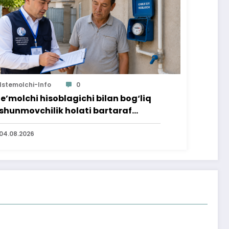
Istemolchi-Info
0
te’molchi hisoblagichi bilan bog‘liq
shunmovchilik holati bartaraf
lindi
04.08.2026