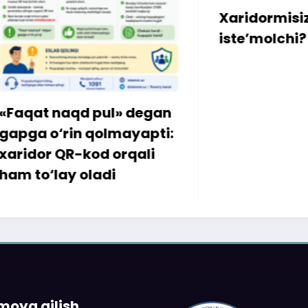
Xaridormisiz yoki
iste’molchi?
 pul» degan
 qolmayapti:
od orqali
ladi
imoya qilish