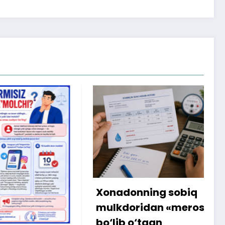
Xonadonning sobiq
Intern
mulkdoridan «meros»
amalg
bo‘lib o‘tgan
sabab