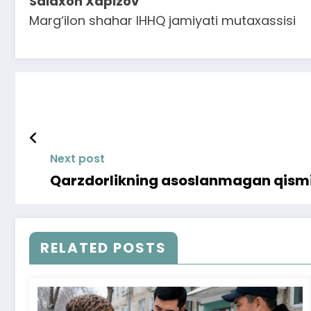
Saidxon Xapizov
Marg‘ilon shahar IHHQ jamiyati mutaxassisi
Next post
Qarzdorlikning asoslanmagan qismi
RELATED POSTS