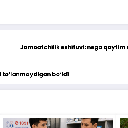
Jamoatchilik eshituvi: nega qaytim
 to‘lanmaydigan bo‘ldi