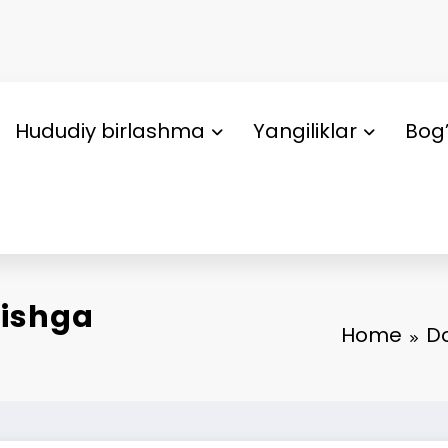
Hududiy birlashma
Yangiliklar
Bog’
rishga
Home
Do