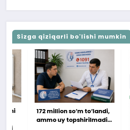
Sizga qiziqarli bo'lishi mumkin
172 million so‘m to‘landi,
ammo uy topshirilmadi…