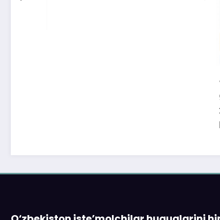
«Faqat naqd
gapga o‘rin
xaridor QR-k
ham to‘lay o
O‘zbekiston iste’molchilar huquqlarini h