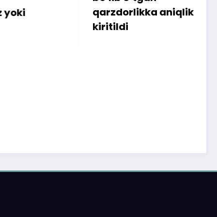
qarzdorlikka aniqlik
iste’m
kiritildi