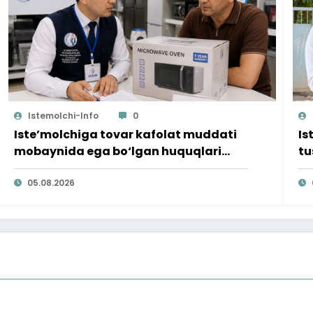
Istemolchi-Info
0
Iste’molchiga tovar kafolat muddati
Is
mobaynida ega bo‘lgan huquqlari
tu
ta’minlab berildi
qi
05.08.2026