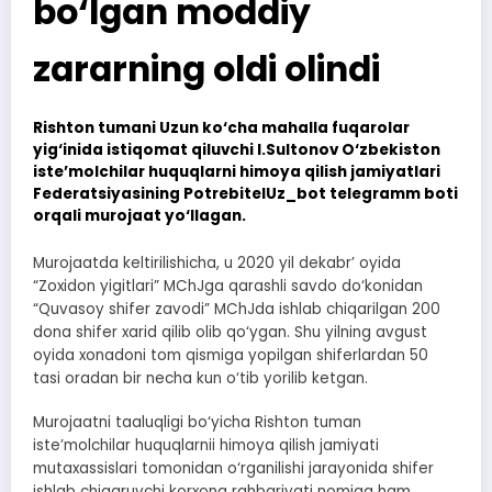
bo‘lgan moddiy
zararning oldi olindi
Rishton tumani Uzun ko‘cha mahalla fuqarolar
yig‘inida istiqomat qiluvchi I.Sultonov O‘zbekiston
iste’molchilar huquqlarni himoya qilish jamiyatlari
Federatsiyasining PotrebitelUz_bot telegramm boti
orqali murojaat yo‘llagan.
Murojaatda keltirilishicha, u 2020 yil dekabr’ oyida
“Zoxidon yigitlari” MChJga qarashli savdo do‘konidan
“Quvasoy shifer zavodi” MChJda ishlab chiqarilgan 200
dona shifer xarid qilib olib qo‘ygan. Shu yilning avgust
oyida xonadoni tom qismiga yopilgan shiferlardan 50
tasi oradan bir necha kun o‘tib yorilib ketgan.
Murojaatni taaluqligi bo‘yicha Rishton tuman
iste’molchilar huquqlarnii himoya qilish jamiyati
mutaxassislari tomonidan o‘rganilishi jarayonida shifer
ishlab chiqaruvchi korxona rahbariyati nomiga ham