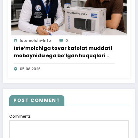
Istemolchi-Info
0
Iste’molchiga tovar kafolat muddati
mobaynida ega bo‘lgan huquqlari
ta’minlab berildi
05.08.2026
POST COMMENT
Comments