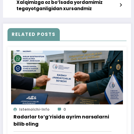
Xalqimizga oz bo‘lsada yordamimiz
tegayotganligidan xursandmiz
RELATED POSTS
Istemolchi-Info
0
Radarlar to‘g‘risida ayrim narsalarni
bilib oling