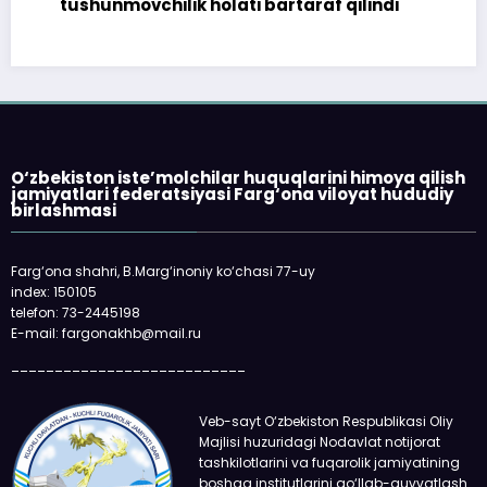
tushunmovchilik holati bartaraf qilindi
O‘zbekiston iste’molchilar huquqlarini himoya qilish
jamiyatlari federatsiyasi Farg‘ona viloyat hududiy
birlashmasi
Farg‘ona shahri, B.Marg‘inoniy ko‘chasi 77-uy
index: 150105
telefon: 73-2445198
E-mail: fargonakhb@mail.ru
___________________________
Veb-sayt O‘zbekiston Respublikasi Oliy
Majlisi huzuridagi Nodavlat notijorat
tashkilotlarini va fuqarolik jamiyatining
boshqa institutlarini qo‘llab-quvvatlash