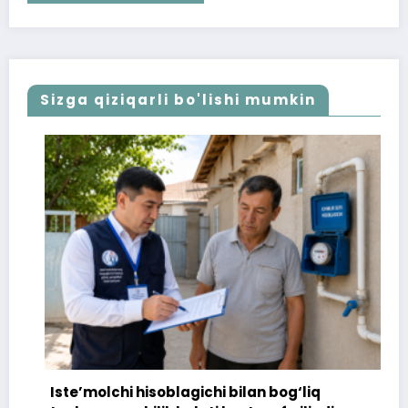
Sizga qiziqarli bo'lishi mumkin
Iste’molchi hisoblagichi bilan bog‘liq