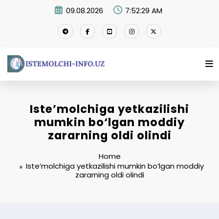
Skip
09.08.2026
7:52:30 AM
to
content
Iste’molchiga yetkazilishi
mumkin bo‘lgan moddiy
zararning oldi olindi
Home
Iste’molchiga yetkazilishi mumkin bo‘lgan moddiy
zararning oldi olindi