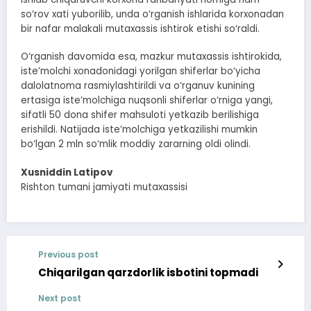
so‘rov xati yuborilib, unda o‘rganish ishlarida korxonadan
bir nafar malakali mutaxassis ishtirok etishi so‘raldi.
O‘rganish davomida esa, mazkur mutaxassis ishtirokida,
iste’molchi xonadonidagi yorilgan shiferlar bo‘yicha
dalolatnoma rasmiylashtirildi va o‘rganuv kunining
ertasiga iste’molchiga nuqsonli shiferlar o‘rniga yangi,
sifatli 50 dona shifer mahsuloti yetkazib berilishiga
erishildi. Natijada iste’molchiga yetkazilishi mumkin
bo‘lgan 2 mln so‘mlik moddiy zararning oldi olindi.
Xusniddin Latipov
Rishton tumani jamiyati mutaxassisi
Previous post
Chiqarilgan qarzdorlik isbotini topmadi
Next post