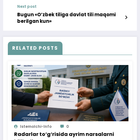
Next post
Bugun «O‘zbek tiliga davlat tili maqomi
berilgan kun»
RELATED POSTS
Istemolchi-Info
0
Radarlar to‘g‘risida ayrim narsalarni