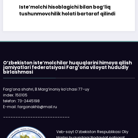
Iste’molchi hisoblagichi bilan bog‘liq
tushunmovchilik holati bartaraf qilindi
O‘zbekiston iste’molchilar huquqlarini himoya qilish
jamiyatlari federatsiyasi Farg‘ona viloyat hududiy
birlashmasi
Farg‘ona shahri, B.Marg‘inoniy ko‘chasi 77-uy
index: 150105
telefon: 73-2445198
E-mail: fargonakhb@mail.ru
___________________________
Veb-sayt O‘zbekiston Respublikasi Oliy
Majlisi huzuridagi Nodavlat notijorat