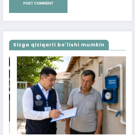
Sizga qiziqarli bo'lishi mumkin