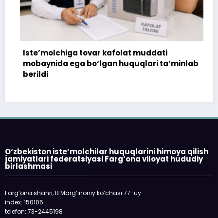
Iste’molchiga tovar kafolat muddati
mobaynida ega bo‘lgan huquqlari ta’minlab
berildi
O‘zbekiston iste’molchilar huquqlarini himoya qilish
jamiyatlari federatsiyasi Farg‘ona viloyat hududiy
birlashmasi
Farg‘ona shahri, B.Marg‘inoniy ko‘chasi 77-uy
index: 150105
telefon: 73-2445198