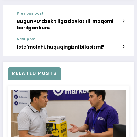
Previous post
Bugun «O‘zbek tiliga davlat tili maqomi
berilgan kun»
Next post
Iste’molchi, huquqingizni bilasizmi?
RELATED POSTS