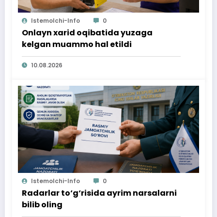
Istemolchi-Info
0
Onlayn xarid oqibatida yuzaga
kelgan muammo hal etildi
10.08.2026
Istemolchi-Info
0
Radarlar to‘g‘risida ayrim narsalarni
bilib oling