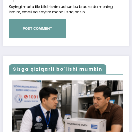
Keyingi marta fikr bildirishim uchun bu brauzerda mening
ismim, email va saytim manzili saqlansin.
Sizga qiziqarli bo'lishi mumkin