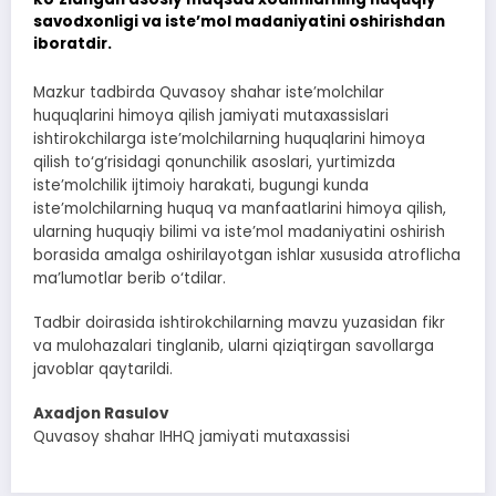
savodxonligi va iste’mol madaniyatini oshirishdan
iboratdir.
Mazkur tadbirda Quvasoy shahar iste’molchilar
huquqlarini himoya qilish jamiyati mutaxassislari
ishtirokchilarga iste’molchilarning huquqlarini himoya
qilish to‘g‘risidagi qonunchilik asoslari, yurtimizda
iste’molchilik ijtimoiy harakati, bugungi kunda
iste’molchilarning huquq va manfaatlarini himoya qilish,
ularning huquqiy bilimi va iste’mol madaniyatini oshirish
borasida amalga oshirilayotgan ishlar xususida atroflicha
ma’lumotlar berib o‘tdilar.
Tadbir doirasida ishtirokchilarning mavzu yuzasidan fikr
va mulohazalari tinglanib, ularni qiziqtirgan savollarga
javoblar qaytarildi.
Axadjon Rasulov
Quvasoy shahar IHHQ jamiyati mutaxassisi