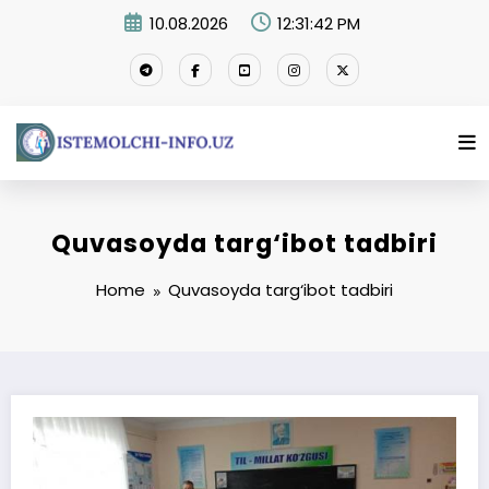
Skip
10.08.2026
12:31:43 PM
to
content
Quvasoyda targ‘ibot tadbiri
Home
Quvasoyda targ‘ibot tadbiri