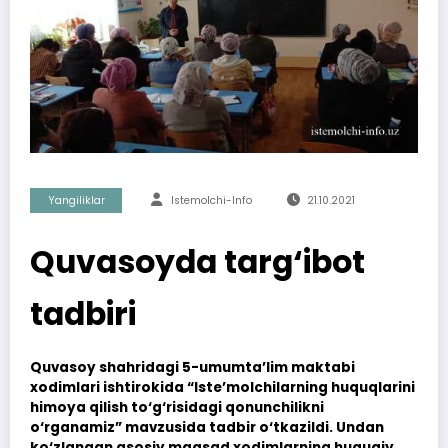
Yangiliklar
Istemolchi-Info
21.10.2021
Quvasoyda targ‘ibot
tadbiri
Quvasoy shahridagi 5-umumta’lim maktabi
xodimlari ishtirokida “Iste’molchilarning huquqlarini
himoya qilish to‘g‘risidagi qonunchilikni
o‘rganamiz” mavzusida tadbir o‘tkazildi. Undan
ko‘zlangan asosiy maqsad xodimlarning huquqiy