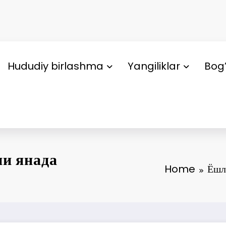
Hududiy birlashma
Yangiliklar
Bog’
и янада
Home
Ёшл