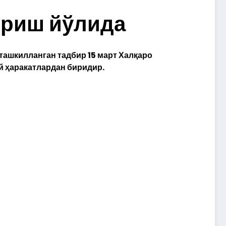
ириш йўлида
ашкилланган тадбир 15 март Халқаро
й ҳаракатлардан биридир.