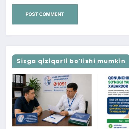
Sizga qiziqarli bo'lishi mumkin