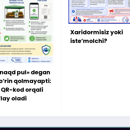
Xonadonning sobi
mulkdoridan «me
bo‘lib o‘tgan
qarzdorlikka aniql
ormisiz yoki
kiritildi
olchi?