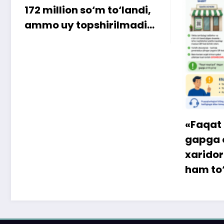
…
Xarid
iste’m
«Faqat naqd pul» degan
gapga o‘rin qolmayapti:
xaridor QR-kod orqali
ham to‘lay oladi