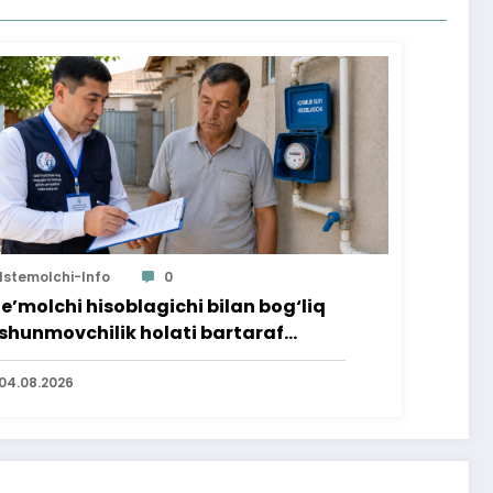
Istemolchi-Info
0
te’molchi hisoblagichi bilan bog‘liq
shunmovchilik holati bartaraf
lindi
04.08.2026