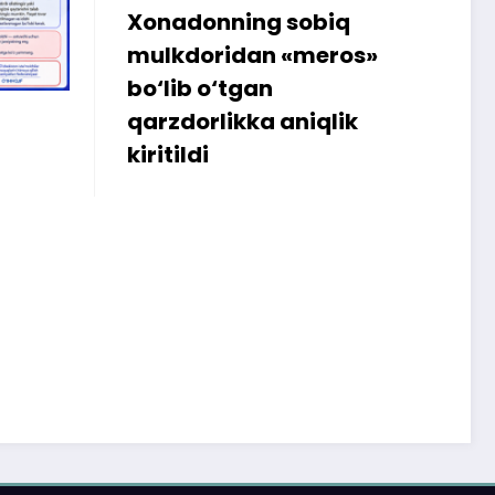
q
Internetdagi xarid
ros»
amalga oshmagani
sababli 300 ming so‘m
ik
iste’molchiga qaytarildi