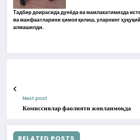
Тадбир доирасида дунёда ва мамлакатимизда ист
ва манфаатларини ҳимоя қилиш, уларнинг ҳуқуқи
алмашилди.
Next post
Комиссиялар фаолияти жонланмоқда
RELATED POSTS