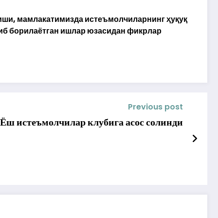
иши, мамлакатимизда истеъмолчиларнинг ҳуқуқ
иб борилаётган ишлар юзасидан фикрлар
Previous post
Ёш истеъмолчилар клубига асос солинди