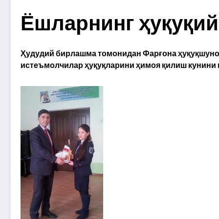
Ёшларнинг ҳуқуқи
Ҳудудий бирлашма томонидан Фарғона ҳуқуқшунос
истеъмолчилар ҳуқуқларини ҳимоя қилиш кунини 