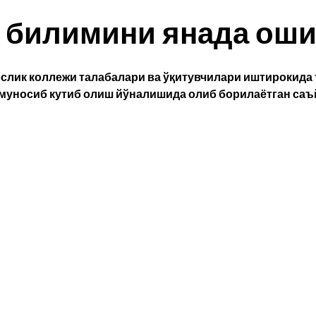
й билимини янада ош
лик коллежи талабалари ва ўқитувчилари иштирокида т
муносиб кутиб олиш йўналишида олиб борилаётган саъ