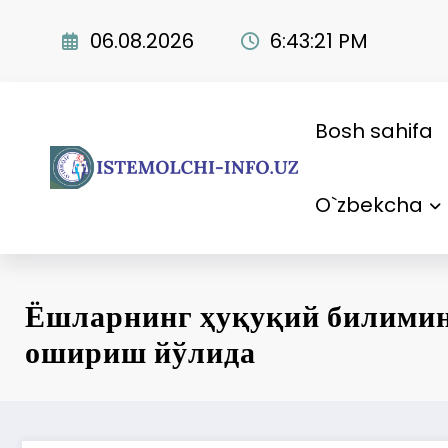
Skip
to
06.08.2026
6:43:22 PM
content
Bosh sahifa
O`zbekcha
Ёшларнинг ҳуқуқий билимин
ошириш йўлида