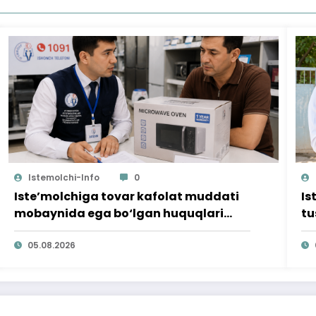
Istemolchi-Info
0
Iste’molchiga tovar kafolat muddati
Is
mobaynida ega bo‘lgan huquqlari
tu
ta’minlab berildi
qi
05.08.2026