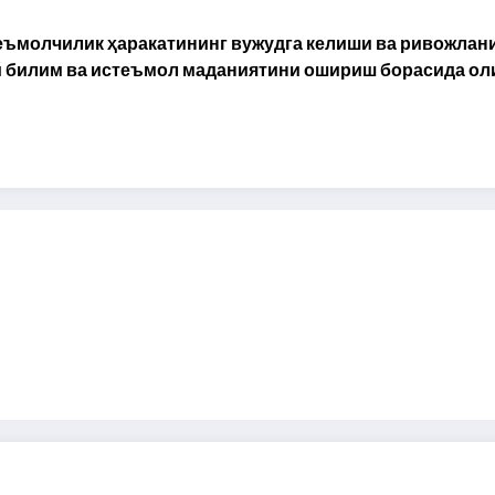
еъмолчилик ҳаракатининг вужудга келиши ва ривожлан
й билим ва истеъмол маданиятини ошириш борасида ол