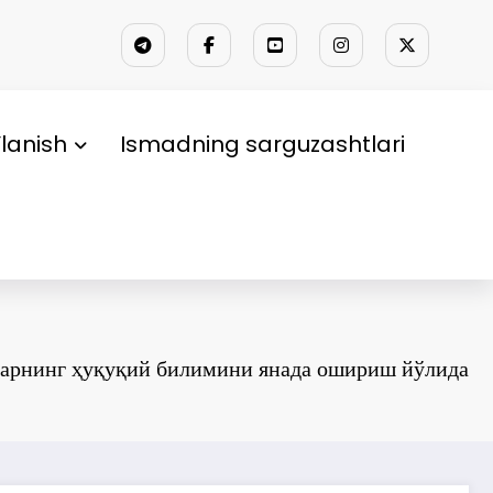
lanish
Ismadning sarguzashtlari
арнинг ҳуқуқий билимини янада ошириш йўлида