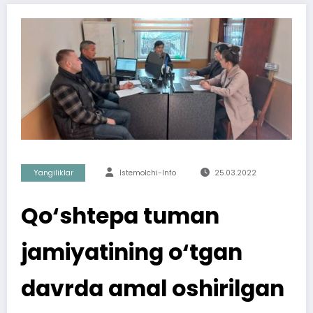
Yangiliklar
Istemolchi-Info
25.03.2022
Qo‘shtepa tuman
jamiyatining o‘tgan
davrda amal oshirilgan