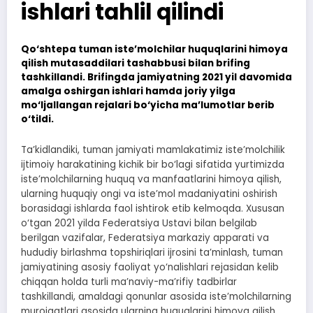
ishlari tahlil qilindi
Qo‘shtepa tuman iste’molchilar huquqlarini himoya
qilish mutasaddilari tashabbusi bilan brifing
tashkillandi. Brifingda jamiyatning 2021 yil davomida
amalga oshirgan ishlari hamda joriy yilga
mo‘ljallangan rejalari bo‘yicha ma’lumotlar berib
o‘tildi.
Ta’kidlandiki, tuman jamiyati mamlakatimiz iste’molchilik
ijtimoiy harakatining kichik bir bo‘lagi sifatida yurtimizda
iste’molchilarning huquq va manfaatlarini himoya qilish,
ularning huquqiy ongi va iste’mol madaniyatini oshirish
borasidagi ishlarda faol ishtirok etib kelmoqda. Xususan
o‘tgan 2021 yilda Federatsiya Ustavi bilan belgilab
berilgan vazifalar, Federatsiya markaziy apparati va
hududiy birlashma topshiriqlari ijrosini ta’minlash, tuman
jamiyatining asosiy faoliyat yo‘nalishlari rejasidan kelib
chiqqan holda turli ma’naviy-ma’rifiy tadbirlar
tashkillandi, amaldagi qonunlar asosida iste’molchilarning
murojaatlari asosida ularning huquqlarini himoya qilish