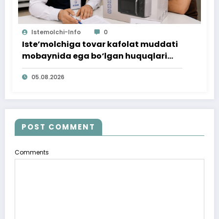
Istemolchi-Info
0
Iste’molchiga tovar kafolat muddati
mobaynida ega bo‘lgan huquqlari
ta’minlab berildi
05.08.2026
POST COMMENT
Comments