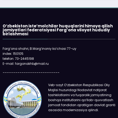
O‘zbekiston iste’molchilar huquqlarini himoya qilish
jamiyatlari federatsiyasi Farg‘ona viloyat hududiy
birlashmasi
Farg‘ona shahri, B.Marg‘inoniy ko‘chasi 77-uy
index: 150105
telefon: 73-2445198
E-mail: fargonakhb@mail.ru
___________________________
Veb-sayt O‘zbekiston Respublikasi Oliy
Majlisi huzuridagi Nodavlat notijorat
tashkilotlarini va fuqarolik jamiyatining
boshqa institutlarini qo‘llab-quvvatlash
jamoat fondidan ajratilgan davlat granti
asosida modernizasiya qilindi.