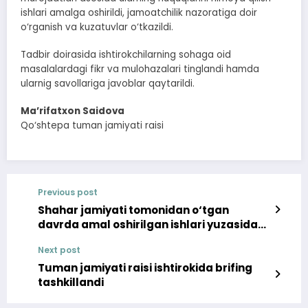
ishlari amalga oshirildi, jamoatchilik nazoratiga doir
o‘rganish va kuzatuvlar o‘tkazildi.
Tadbir doirasida ishtirokchilarning sohaga oid
masalalardagi fikr va mulohazalari tinglandi hamda
ularnig savollariga javoblar qaytarildi.
Ma’rifatxon Saidova
Qo‘shtepa tuman jamiyati raisi
Previous post
Shahar jamiyati tomonidan o‘tgan
davrda amal oshirilgan ishlari yuzasidan
brifing
Next post
Tuman jamiyati raisi ishtirokida brifing
tashkillandi