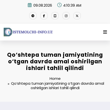
Skip
09.08.2026
4:10:40 AM
to
content
Qo‘shtepa tuman jamiyatining
o‘tgan davrda amal oshirilgan
ishlari tahlil qilindi
Home
Qo‘shtepa tuman jamiyatining o‘tgan davrda amal
oshirilgan ishlari tahlil qilindi