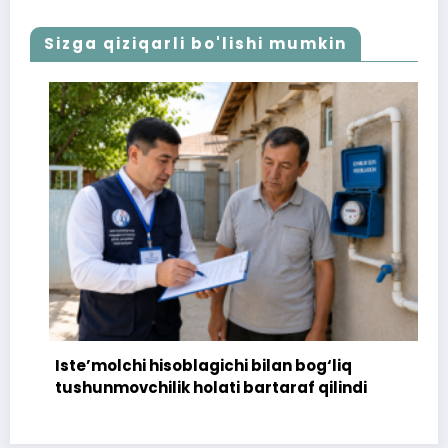
Sizga qiziqarli bo'lishi mumkin
Iste’molchi hisoblagichi bilan bog‘liq
tushunmovchilik holati bartaraf qilindi