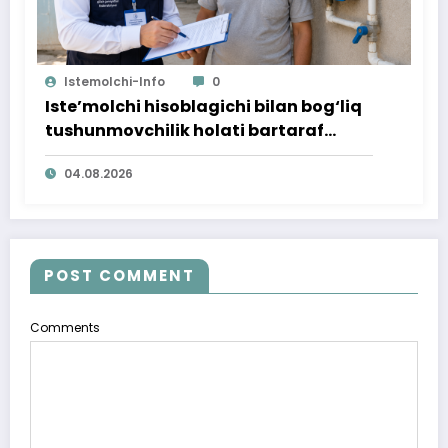
Istemolchi-Info
0
Iste’molchi hisoblagichi bilan bog‘liq
tushunmovchilik holati bartaraf
qilindi
04.08.2026
POST COMMENT
Comments