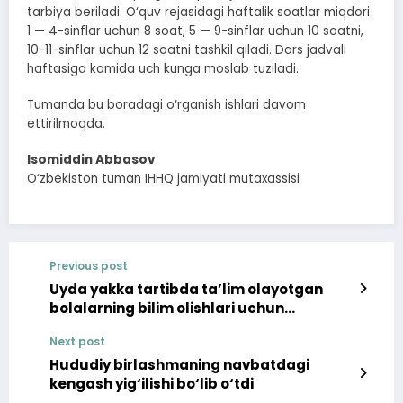
tarbiya beriladi. O‘quv rejasidagi haftalik soatlar miqdori
1 — 4-sinflar uchun 8 soat, 5 — 9-sinflar uchun 10 soatni,
10-11-sinflar uchun 12 soatni tashkil qiladi. Dars jadvali
haftasiga kamida uch kunga moslab tuziladi.
Tumanda bu boradagi o‘rganish ishlari davom
ettirilmoqda.
Isomiddin Abbasov
O‘zbekiston tuman IHHQ jamiyati mutaxassisi
Previous post
Uyda yakka tartibda ta’lim olayotgan
bolalarning bilim olishlari uchun
yaratilgan sharoitlar o‘rganilmoqda
Next post
Hududiy birlashmaning navbatdagi
kengash yig‘ilishi bo‘lib o‘tdi