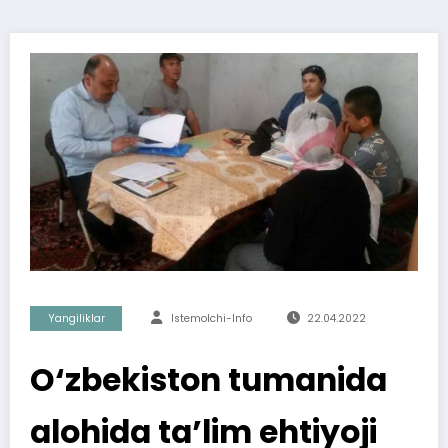
Yangiliklar
Istemolchi-Info
22.04.2022
O‘zbekiston tumanida
alohida ta’lim ehtiyoji