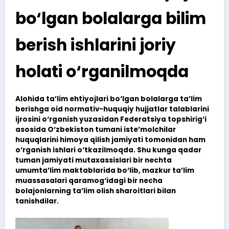
bo‘lgan bolalarga bilim
berish ishlarini joriy
holati o‘rganilmoqda
Alohida ta’lim ehtiyojlari bo‘lgan bolalarga ta’lim
berishga oid normativ-huquqiy hujjatlar talablarini
ijrosini o‘rganish yuzasidan Federatsiya topshirig‘i
asosida O‘zbekiston tumani iste’molchilar
huquqlarini himoya qilish jamiyati tomonidan ham
o‘rganish ishlari o‘tkazilmoqda. Shu kunga qadar
tuman jamiyati mutaxassislari bir nechta
umumta’lim maktablarida bo‘lib, mazkur ta’lim
muassasalari qaramog‘idagi bir necha
bolajonlarning ta’lim olish sharoitlari bilan
tanishdilar.