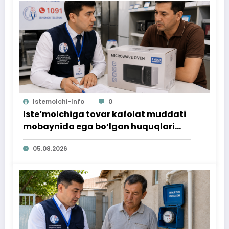
Istemolchi-Info
0
Iste’molchiga tovar kafolat muddati
mobaynida ega bo‘lgan huquqlari
ta’minlab berildi
05.08.2026