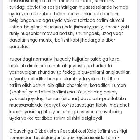
ixtisoslashtirilgan ta’lim muassasalarida, sanatoriy
turidagi davlat ixtisoslashtirilgan muassasalarida hamda
uyda yakka tartibda ta’lim berish ishlari olib borilishi
belgilangan. Bolaga uyda yakka tartibda ta’lim oluvchi
toifasi belgilanishi uchun unda jismoniy, aqliy, sensor yoki
ruhiy nuqsonlar mavjud bo‘lishi, shuningdek, uzoq vaqt
davolanishga muhtoj bo‘lishi kabi jihatlarga e’tibor
qaratiladi.
Yuqoridagi normativ-huquqiy hujjatlar talabiga ko‘ra,
maktab direktorlari maktab joylashgan hududda
yashaydigan shunday toifadagi o‘quvchilarni aniqlaydilar,
ro‘yxatga oladilar hamda ularni uyda yakka tartibda
ta’lim olish uchun jalb qilish choralarini ko‘radilar. Tuman
(shahar) xalq ta’limi bo‘limi esa o‘quvchining doimiy
yashash joyidagi tuman (shahar) davolash-profilaktika
muassasalarida faoliyat ko‘rsatayotgan tibbiy-maslahat
komissiyasining tibbiy xulosasiga asosan o‘quvchining
uyda yakka tartibda ta’lim olishini belgilaydi.
O‘quvchiga O‘zbekiston Respublikasi Xalq ta’limi vazirligi
tomonidan tasdiqlangan o‘quv rejasi asosida ta’lim-