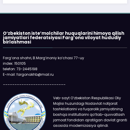
«Faqat naqd pul» deg
qolmayapti: xaridor 
oladi
O‘zbekiston iste’molchilar huquqlarini himoya qilish
jamiyatlari federatsiyasi Farg‘ona viloyat hududiy
birlashmasi