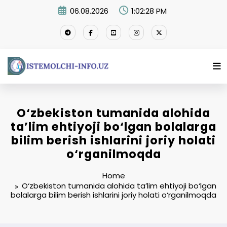
Skip
06.08.2026
1:02:29 PM
to
content
O‘zbekiston tumanida alohida
ta’lim ehtiyoji bo‘lgan bolalarga
bilim berish ishlarini joriy holati
o‘rganilmoqda
Home
O‘zbekiston tumanida alohida ta’lim ehtiyoji bo‘lgan
bolalarga bilim berish ishlarini joriy holati o‘rganilmoqda