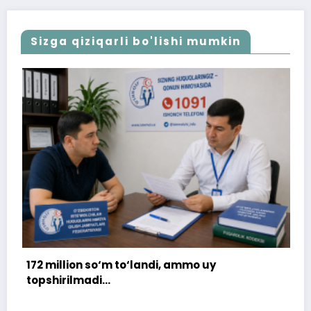
Sizga qiziqarli bo'lishi mumkin
to‘landi, ammo uy