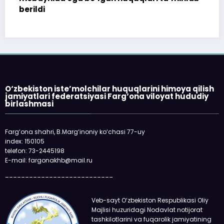
O‘zbekiston iste’molchilar huquqlarini himoya qilish
jamiyatlari federatsiyasi Farg‘ona viloyat hududiy
birlashmasi
Farg‘ona shahri, B.Marg‘inoniy ko‘chasi 77-uy
index: 150105
telefon: 73-2445198
E-mail: fargonakhb@mail.ru
___________________________
Veb-sayt O‘zbekiston Respublikasi Oliy
Majlisi huzuridagi Nodavlat notijorat
tashkilotlarini va fuqarolik jamiyatining