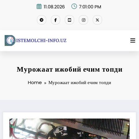
Skip
11.08.2026
7:01:01 PM
to
content
Мурожаат ижобий ечим топди
Home
Мурожаат ижобий ечим топди