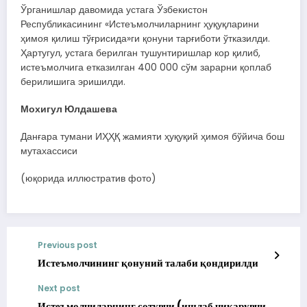
Ўрганишлар давомида устага Ўзбекистон
Республикасининг «Истеъмолчиларнинг ҳуқуқларини
ҳимоя қилиш тўғрисида»ги қонуни тарғиботи ўтказилди.
Ҳартугул, устага берилган тушунтиришлар кор қилиб,
истеъмолчига етказилган 400 000 сўм зарарни қоплаб
берилишига эришилди.
Мохигул Юлдашева
Данғара тумани ИҲҲҚ жамияти ҳуқуқий ҳимоя бўйича бош
мутахассиси
(юқорида иллюстратив фото)
Previous post
Истеъмолчининг қонуний талаби қондирилди
Next post
Истеъмолчиларнинг сотувчи (ишлаб чиқарувчи,