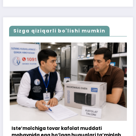
Sizga qiziqarli bo'lishi mumkin
olchiga tovar kafolat muddati
Iste’molchi
ida ega bo‘lgan huquqlari ta’minlab
tushunmovch