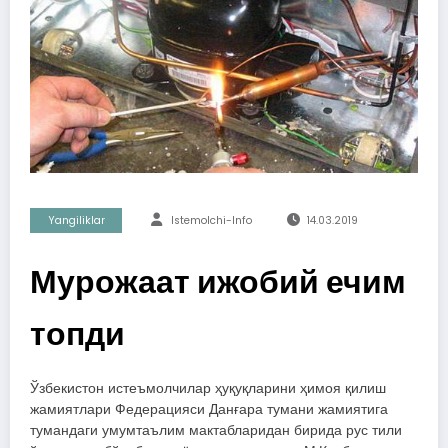
Yangiliklar
Istemolchi-Info
14.03.2019
Мурожаат ижобий ечим
топди
Ўзбекистон истеъмолчилар ҳуқуқларини ҳимоя қилиш
жамиятлари Федерацияси Данғара тумани жамиятига
тумандаги умумтаълим мактабларидан бирида рус тили