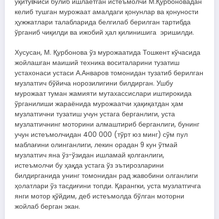
ўқитувчиси бўлиб ишлаётган истеъмолчи М.Қурбоновадан
келиб тушган мурожаат амалдаги қонунлар ва қонуности
ҳужжатлари талабларида белгилаб берилган тартибда
ўрганиб чиқилди ва ижобий ҳал қилинишига эришилди.
Хусусан, М. Қурбонова ўз мурожаатида Тошкент кўчасида
жойлашган маиший техника воситаларини тузатиш
устахонаси устаси А.Анваров томонидан тузатиб берилган
музлатгич бўйича норозилигини билдирган. Ушбу
мурожаат туман жамияти мутахассислари иштирокида
ўрганилиши жараёнида мурожаатчи ҳақиқатдан ҳам
музлатгични тузатиш учун устага берганлиги, уста
музлатгичнинг моторини алмаштириб берганлиги, бунинг
учун истеъмолчидан 400 000 (тўрт юз минг) сўм пул
маблағини олинганлиги, лекин орадан 9 кун ўтмай
музлатгич яна ўз-ўзидан ишламай қолганлиги,
истеъмолчи бу ҳақда устага ўз эътирозларини
билдирганида унинг томонидан рад жавобини олганлиги
ҳолатлари ўз тасдиғини топди. Қарангки, уста музлатгичга
янги мотор қўйдим, деб истеъмолда бўлган моторни
жойлаб берган экан.