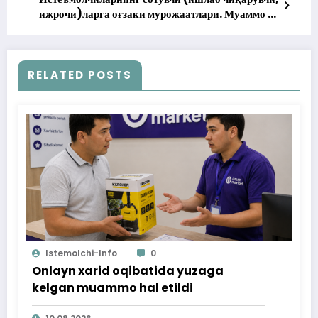
ижрочи)ларга оғзаки мурожаатлари. Муаммо ва
ечимлар.
RELATED POSTS
Istemolchi-Info
0
Onlayn xarid oqibatida yuzaga
kelgan muammo hal etildi