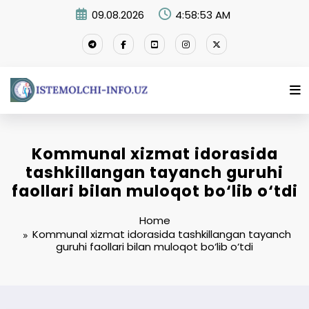
Skip
09.08.2026
4:58:54 AM
to
content
Kommunal xizmat idorasida
tashkillangan tayanch guruhi
faollari bilan muloqot bo‘lib o‘tdi
Home
Kommunal xizmat idorasida tashkillangan tayanch
guruhi faollari bilan muloqot bo‘lib o‘tdi