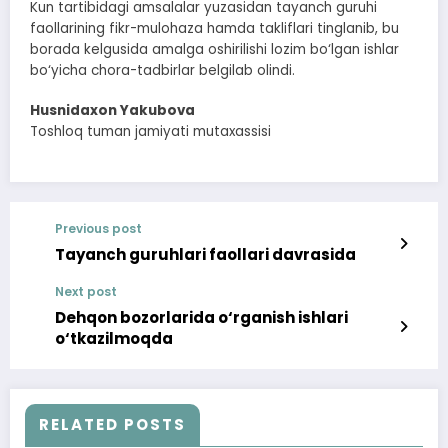
Kun tartibidagi amsalalar yuzasidan tayanch guruhi
faollarining fikr-mulohaza hamda takliflari tinglanib, bu
borada kelgusida amalga oshirilishi lozim bo‘lgan ishlar
bo‘yicha chora-tadbirlar belgilab olindi.
Husnidaxon Yakubova
Toshloq tuman jamiyati mutaxassisi
Previous post
Tayanch guruhlari faollari davrasida
Next post
Dehqon bozorlarida o‘rganish ishlari
o‘tkazilmoqda
RELATED POSTS