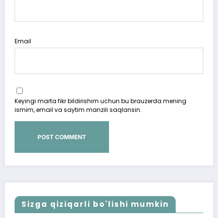
Email
Keyingi marta fikr bildirishim uchun bu brauzerda mening
ismim, email va saytim manzili saqlansin.
Sizga qiziqarli bo'lishi mumkin