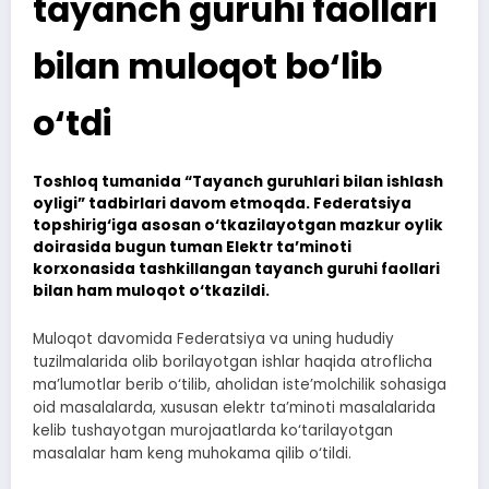
tayanch guruhi faollari
bilan muloqot bo‘lib
o‘tdi
Toshloq tumanida “Tayanch guruhlari bilan ishlash
oyligi” tadbirlari davom etmoqda. Federatsiya
topshirig‘iga asosan o‘tkazilayotgan mazkur oylik
doirasida bugun tuman Elektr ta’minoti
korxonasida tashkillangan tayanch guruhi faollari
bilan ham muloqot o‘tkazildi.
Muloqot davomida Federatsiya va uning hududiy
tuzilmalarida olib borilayotgan ishlar haqida atroflicha
ma’lumotlar berib o‘tilib, aholidan iste’molchilik sohasiga
oid masalalarda, xususan elektr ta’minoti masalalarida
kelib tushayotgan murojaatlarda ko‘tarilayotgan
masalalar ham keng muhokama qilib o‘tildi.