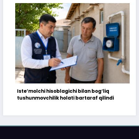
Iste’molchi hisoblagichi bilan bog‘liq
tushunmovchilik holati bartaraf qilindi