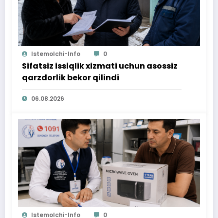
Istemolchi-Info
0
Sifatsiz issiqlik xizmati uchun asossiz
qarzdorlik bekor qilindi
06.08.2026
Istemolchi-Info
0