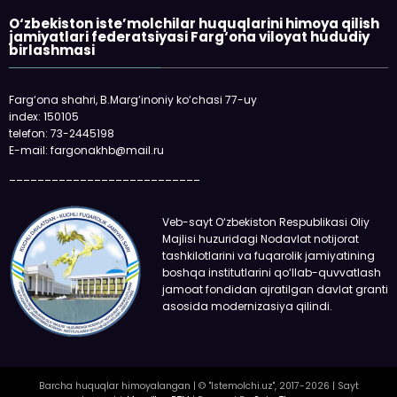
O‘zbekiston iste’molchilar huquqlarini himoya qilish
jamiyatlari federatsiyasi Farg‘ona viloyat hududiy
birlashmasi
Farg‘ona shahri, B.Marg‘inoniy ko‘chasi 77-uy
index: 150105
telefon: 73-2445198
E-mail: fargonakhb@mail.ru
___________________________
Veb-sayt O‘zbekiston Respublikasi Oliy
Majlisi huzuridagi Nodavlat notijorat
tashkilotlarini va fuqarolik jamiyatining
boshqa institutlarini qo‘llab-quvvatlash
jamoat fondidan ajratilgan davlat granti
asosida modernizasiya qilindi.
Barcha huquqlar himoyalangan | © "Istemolchi.uz", 2017-2026 | Sayt