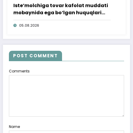
Iste’molchiga tovar kafolat muddati
mobaynida ega bo‘lgan huquqlari
ta’minlab berildi
05.08.2026
POST COMMENT
Comments
Name