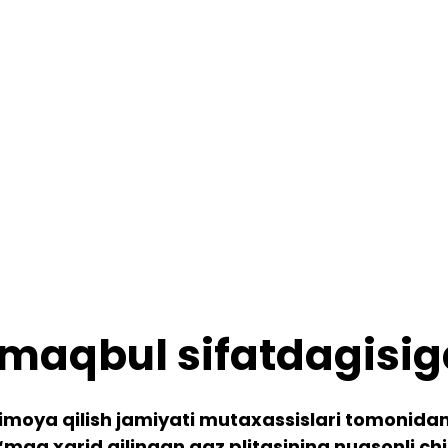
 maqbul sifatdagisig
himoya qilish jamiyati mutaxassislari tomonida
ga xarid qilingan gaz plitasining nuqsonli chi