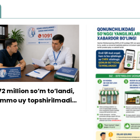
ion so‘m to‘landi,
y topshirilmadi…