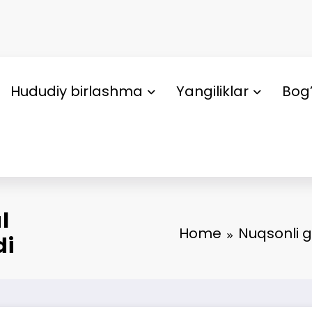
Hududiy birlashma
Yangiliklar
Bog’
l
Home
Nuqsonli g
di