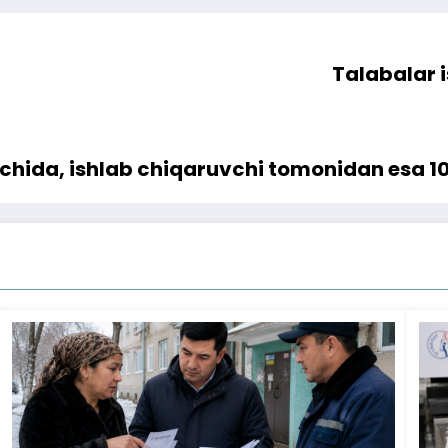
Talabalar i
hida, ishlab chiqaruvchi tomonidan esa 10 k