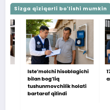
Sizga qiziqarli bo'lishi mumkin
Iste’molchi hisoblagichi
172 mill
bilan bog‘liq
ammo u
tushunmovchilik holati
bartaraf qilindi