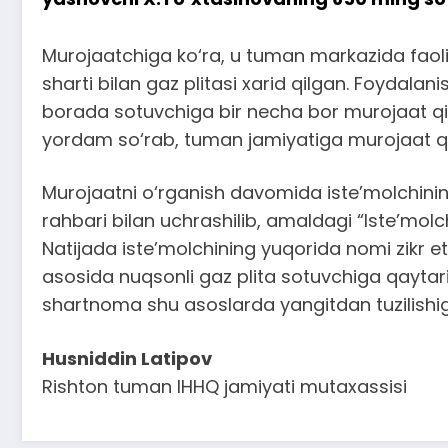
Murojaatchiga ko‘ra, u tuman markazida faoliy
sharti bilan gaz plitasi xarid qilgan. Foydal
borada sotuvchiga bir necha bor murojaat qil
yordam so‘rab, tuman jamiyatiga murojaat qi
Murojaatni o‘rganish davomida iste’molchinin
rahbari bilan uchrashilib, amaldagi “Iste’molch
Natijada iste’molchining yuqorida nomi zikr 
asosida nuqsonli gaz plita sotuvchiga qaytari
shartnoma shu asoslarda yangitdan tuzilishiga
Husniddin Latipov
Rishton tuman IHHQ jamiyati mutaxassisi