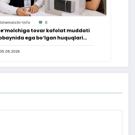
Istemolchi-Info
0
te’molchiga tovar kafolat muddati
baynida ega bo‘lgan huquqlari
’minlab berildi
05.08.2026