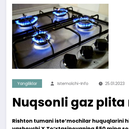
Yangiliklar
Istemolchi-Info
25.01.2023
Nuqsonli gaz plita
Rishton tumani iste’mochilar huquqlarini 
yashovchi X.To‘xtasinovaning 650 ming so‘m