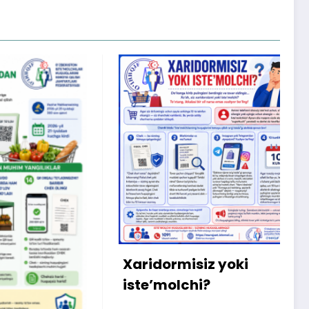
X
m
b
q
Xaridormisiz yoki
k
iste’molchi?