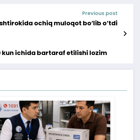
Previous post
shtirokida ochiq muloqot bo‘lib o‘tdi
un ichida bartaraf etilishi lozim