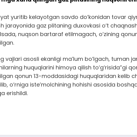
at yuritib kelayotgan savdo do‘konidan tovar qiyma
anish jarayonida gaz plitaning duxovkasi o‘t chaqna
sada, nuqson bartaraf etilmagach, o‘zining qonuni
lgan.
g vajlari asosli ekanligi ma’lum bo‘lgach, tuman j
ilarning huquqlarini himoya qilish to‘g‘risida”gi qon
etilgan qonun 13-moddasidagi huquqlaridan kelib c
lib, o‘rniga iste’molchining hohishi asosida boshqa
 erishildi.