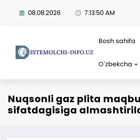
Skip
to
08.08.2026
7:13:51 AM
content
Bosh sahifa
O`zbekcha
Nuqsonli gaz plita maqbu
sifatdagisiga almashtiril