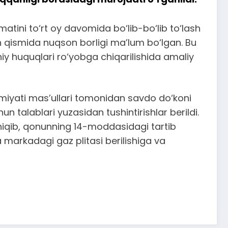
tini to‘rt oy davomida bo‘lib-bo‘lib to‘lash
sh qismida nuqson borligi ma’lum bo‘lgan. Bu
y huquqlari ro‘yobga chiqarilishida amaliy
amiyati mas’ullari tomonidan savdo do‘koni
un talablari yuzasidan tushintirishlar berildi.
hiqib, qonunning 14-moddasidagi tartib
 markadagi gaz plitasi berilishiga va