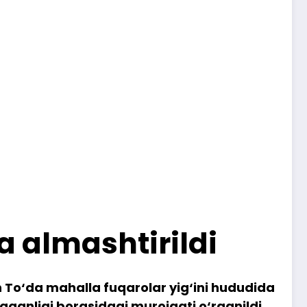
a almashtirildi
n To‘da mahalla fuqarolar yig‘ini hududida
qqanligi borasidagi murojaati o‘rganildi.