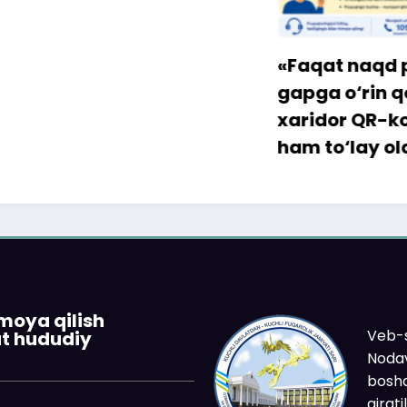
«Faqat naqd pul» d
gapga o‘rin qolmay
xaridor QR-kod orqa
ham to‘lay oladi
imoya qilish
Veb-s
at hududiy
Nodav
boshq
ajrat