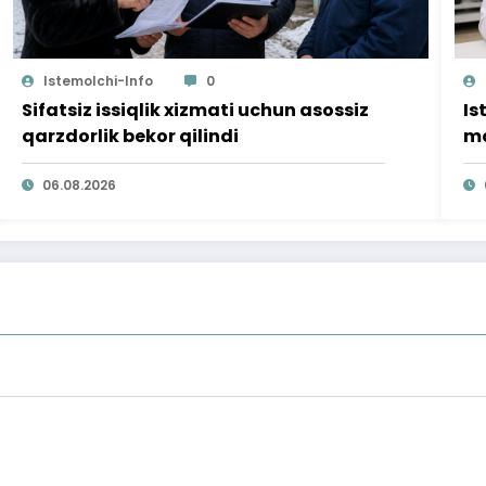
Istemolchi-Info
0
Sifatsiz issiqlik xizmati uchun asossiz
Is
qarzdorlik bekor qilindi
mo
ta
06.08.2026