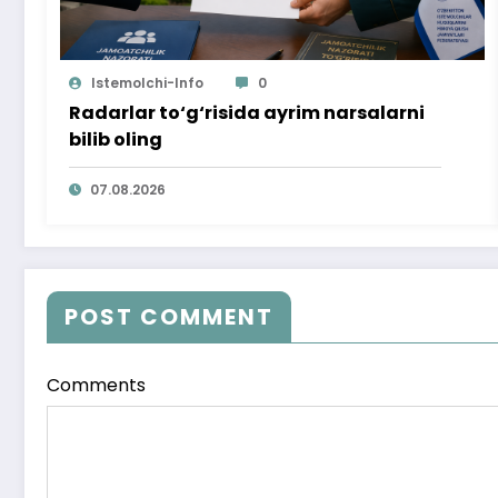
Istemolchi-Info
0
Radarlar to‘g‘risida ayrim narsalarni
bilib oling
07.08.2026
POST COMMENT
Comments