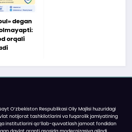
egan
apti:
li
ayt O‘zbekiston Respublikasi Oliy Majlisi huzuridagi
lat notijorat tashkilotlarini va fuqarolik jamiyatining
a institutlarini qo‘llab-quvvatlash jamoat fondidan
ilgan davlat granti asosida modernizasiya qilindi.