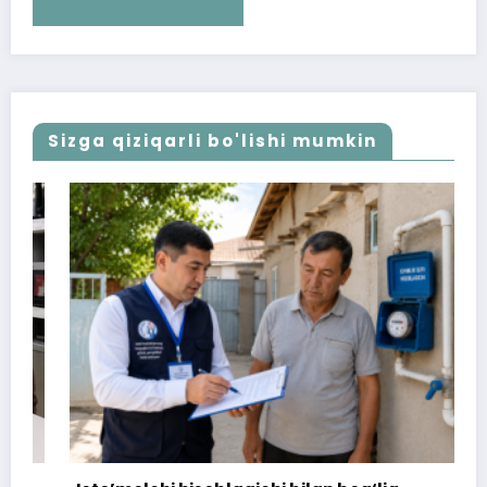
Sizga qiziqarli bo'lishi mumkin