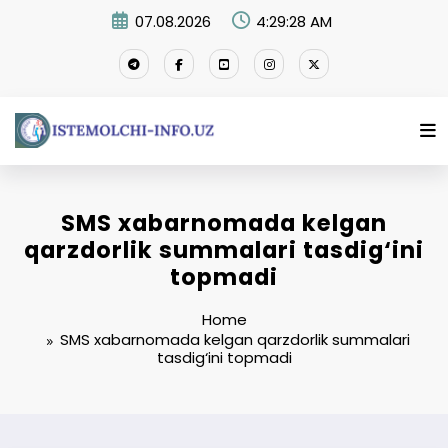
Skip
07.08.2026
4:29:28 AM
to
content
SMS xabarnomada kelgan
qarzdorlik summalari tasdig‘ini
topmadi
Home
SMS xabarnomada kelgan qarzdorlik summalari
tasdig‘ini topmadi