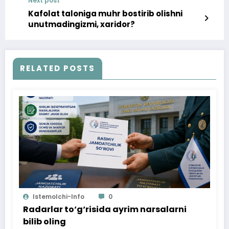
Next post
Kafolat taloniga muhr bostirib olishni
unutmadingizmi, xaridor?
RELATED POSTS
Istemolchi-Info
0
Radarlar to‘g‘risida ayrim narsalarni
bilib oling