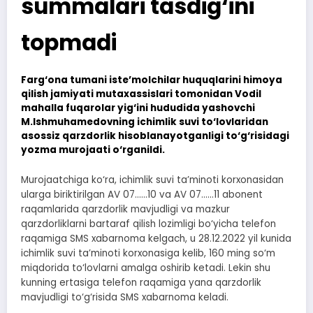
summalari tasdig‘ini
topmadi
Farg‘ona tumani iste’molchilar huquqlarini himoya
qilish jamiyati mutaxassislari tomonidan Vodil
mahalla fuqarolar yig‘ini hududida yashovchi
M.Ishmuhamedovning ichimlik suvi to‘lovlaridan
asossiz qarzdorlik hisoblanayotganligi to‘g‘risidagi
yozma murojaati o‘rganildi.
Murojaatchiga ko‘ra, ichimlik suvi ta’minoti korxonasidan
ularga biriktirilgan AV 07……10 va AV 07……11 abonent
raqamlarida qarzdorlik mavjudligi va mazkur
qarzdorliklarni bartaraf qilish lozimligi bo‘yicha telefon
raqamiga SMS xabarnoma kelgach, u 28.12.2022 yil kunida
ichimlik suvi ta’minoti korxonasiga kelib, 160 ming so‘m
miqdorida to‘lovlarni amalga oshirib ketadi. Lekin shu
kunning ertasiga telefon raqamiga yana qarzdorlik
mavjudligi to‘g‘risida SMS xabarnoma keladi.