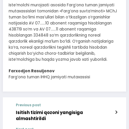
Iste’molchi murojaati asosida Farg‘ona tuman jamiyati
mutaxassislari tomonidan «Farg‘ona suvta’minoti» MChJ
tuman bo‘limi mas’ullari bilan o‘tkazilgan o‘rganishlar
natijasida AV 07……10 abonent raqamiga hisoblangan
438719 so‘m va AV 07……11 abonent raqamiga
hisoblangan 334848 so‘m qarzdorlikning noreal
qarzdorlik ekanligi ma’lum bo‘ldi. O‘rganish natijalariga
ko‘ra, noreal qarzdorlikni tegishli tartibda hisobdan
chiqarish bo‘yicha chora-tadbirlar belgilanib,
iste’molchiga bu haqda yozma javob xati yuborildi.
Farxodjon Rasuljonov
Farg‘ona tuman IHHQ jamiyati mutaxassisi
Previous post
Isitish tizimi qozoni yangisiga
almashtirildi