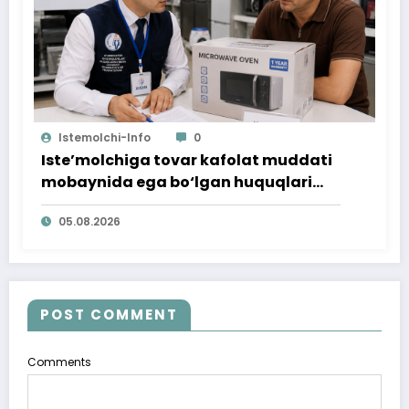
Istemolchi-Info
0
Iste’molchiga tovar kafolat muddati
mobaynida ega bo‘lgan huquqlari
ta’minlab berildi
05.08.2026
POST COMMENT
Comments