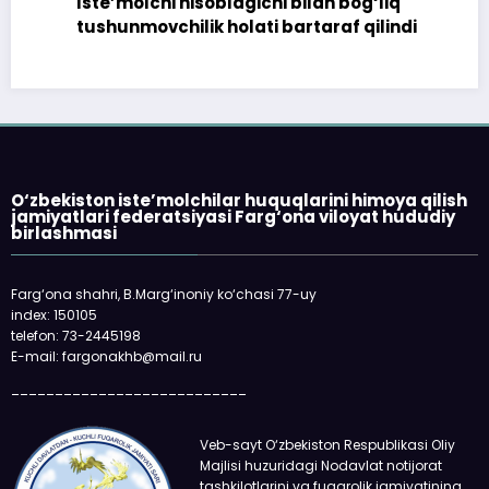
Iste’molchi hisoblagichi bilan bog‘liq
tushunmovchilik holati bartaraf qilindi
O‘zbekiston iste’molchilar huquqlarini himoya qilish
jamiyatlari federatsiyasi Farg‘ona viloyat hududiy
birlashmasi
Farg‘ona shahri, B.Marg‘inoniy ko‘chasi 77-uy
index: 150105
telefon: 73-2445198
E-mail: fargonakhb@mail.ru
___________________________
Veb-sayt O‘zbekiston Respublikasi Oliy
Majlisi huzuridagi Nodavlat notijorat
tashkilotlarini va fuqarolik jamiyatining