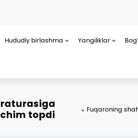
Hududiy birlashma
Yangiliklar
Bog’
raturasiga
Fuqaroning shaha
echim topdi