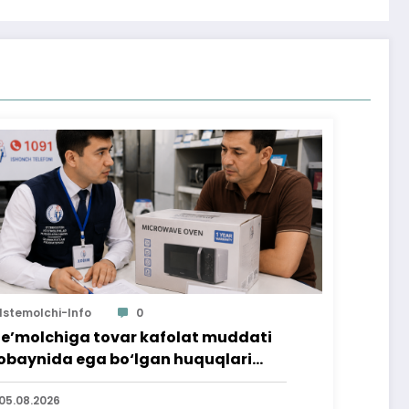
Istemolchi-Info
0
te’molchiga tovar kafolat muddati
baynida ega bo‘lgan huquqlari
’minlab berildi
05.08.2026