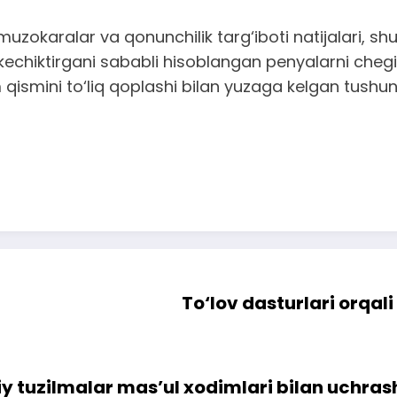
okaralar va qonunchilik targ‘iboti natijalari, shuni
 kechiktirgani sababli hisoblangan penyalarni chegi
ini to‘liq qoplashi bilan yuzaga kelgan tushunmovc
To‘lov dasturlari orqali
y tuzilmalar mas’ul xodimlari bilan uchras