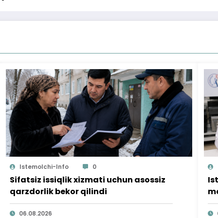
Istemolchi-Info
0
Sifatsiz issiqlik xizmati uchun asossiz
Is
qarzdorlik bekor qilindi
mo
ta
06.08.2026