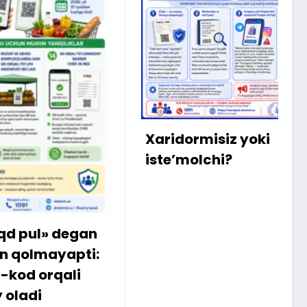
X
m
b
q
Xaridormisiz yoki
k
iste’molchi?
egan
apti:
li