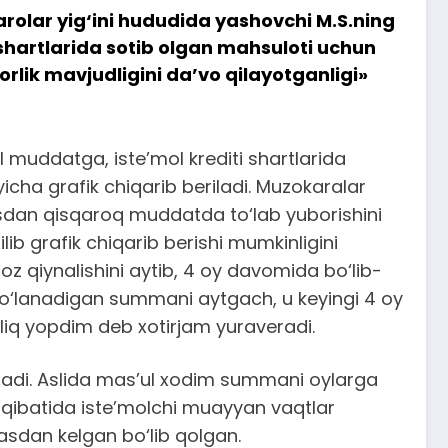
arolar yig‘ini hududida yashovchi M.S.ning
shartlarida sotib olgan mahsuloti uchun
dorlik mavjudligini da’vo qilayotganligi»
 muddatga, iste’mol krediti shartlarida
icha grafik chiqarib beriladi. Muzokaralar
asdan qisqaroq muddatda to‘lab yuborishini
lib grafik chiqarib berishi mumkinligini
oz qiynalishini aytib, 4 oy davomida bo‘lib-
 to‘lanadigan summani aytgach, u keyingi 4 oy
‘liq yopdim deb xotirjam yuraveradi.
lishadi. Aslida mas’ul xodim summani oylarga
qibatida iste’molchi muayyan vaqtlar
masdan kelgan bo‘lib qolgan.