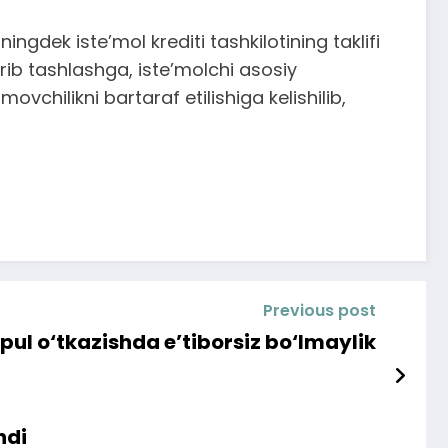
ngdek iste’mol krediti tashkilotining taklifi
rib tashlashga, iste’molchi asosiy
hilikni bartaraf etilishiga kelishilib,
Previous post
 pul o‘tkazishda e’tiborsiz bo‘lmaylik
hdi