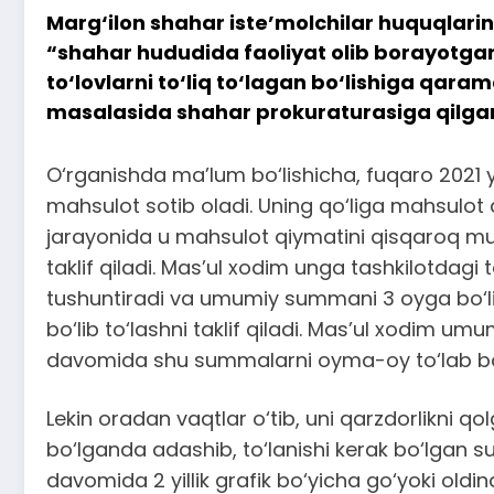
Marg‘ilon shahar iste’molchilar huquqlarin
“shahar hududida faoliyat olib borayotgan
to‘lovlarni to‘liq to‘lagan bo‘lishiga qaram
masalasida shahar prokuraturasiga qilgan m
O‘rganishda ma’lum bo‘lishicha, fuqaro 2021 
mahsulot sotib oladi. Uning qo‘liga mahsulot q
jarayonida u mahsulot qiymatini qisqaroq mud
taklif qiladi. Mas’ul xodim unga tashkilotdagi 
tushuntiradi va umumiy summani 3 oyga bo‘lib 
bo‘lib to‘lashni taklif qiladi. Mas’ul xodim
davomida shu summalarni oyma-oy to‘lab boradi
Lekin oradan vaqtlar o‘tib, uni qarzdorlikni q
bo‘lganda adashib, to‘lanishi kerak bo‘lga
davomida 2 yillik grafik bo‘yicha go‘yoki oldi