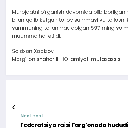
Murojaatni o‘rganish davomida olib borilgan muz
bilan qolib ketgan to‘lov summasi va to‘lovni
summaning to‘lanmay qolgan 597 ming so‘m qism
muammo hal etildi.
Saidxon Xapizov
Marg‘ilon shahar IHHQ jamiyati mutaxassisi
Next post
Federatsiya raisi Farg‘onada hududi