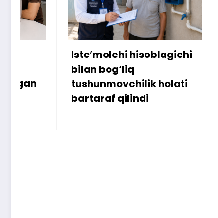
Iste’molchi hisoblagichi
172 mill
bilan bog‘liq
ammo u
tushunmovchilik holati
bartaraf qilindi