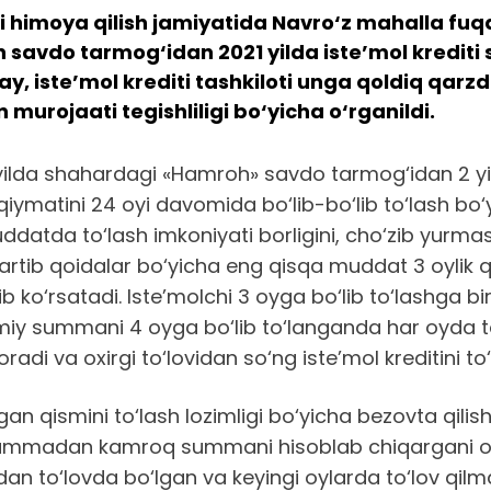
i himoya qilish jamiyatida Navro‘z mahalla fuq
 savdo tarmog‘idan 2021 yilda iste’mol krediti 
ay, iste’mol krediti tashkiloti unga qoldiq qarz
urojaati tegishliligi bo‘yicha o‘rganildi.
yilda shahardagi «Hamroh» savdo tarmog‘idan 2 yil
iymatini 24 oyi davomida bo‘lib-bo‘lib to‘lash bo‘y
datda to‘lash imkoniyati borligini, cho‘zib yurm
tartib qoidalar bo‘yicha eng qisqa muddat 3 oylik qi
ko‘rsatadi. Iste’molchi 3 oyga bo‘lib to‘lashga bir
 umumiy summani 4 oyga bo‘lib to‘langanda har oyda
 va oxirgi to‘lovidan so‘ng iste’mol kreditini to
olgan qismini to‘lash lozimligi bo‘yicha bezovta qi
n summadan kamroq summani hisoblab chiqargani o
ndan to‘lovda bo‘lgan va keyingi oylarda to‘lov qil