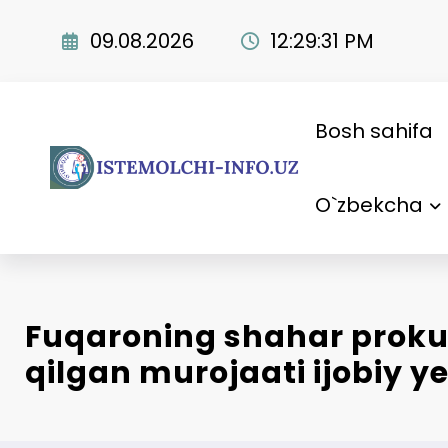
Skip
to
09.08.2026
12:29:32 PM
content
Bosh sahifa
O`zbekcha
Fuqaroning shahar proku
qilgan murojaati ijobiy y