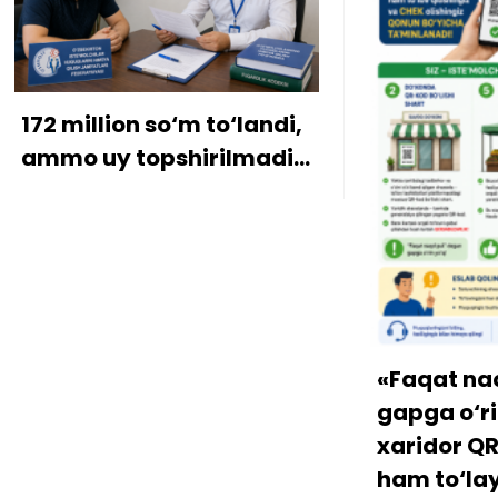
ion so‘m to‘landi,
y topshirilmadi…
«Faqat naqd pul» d
gapga o‘rin qolmay
xaridor QR-kod orqa
ham to‘lay oladi