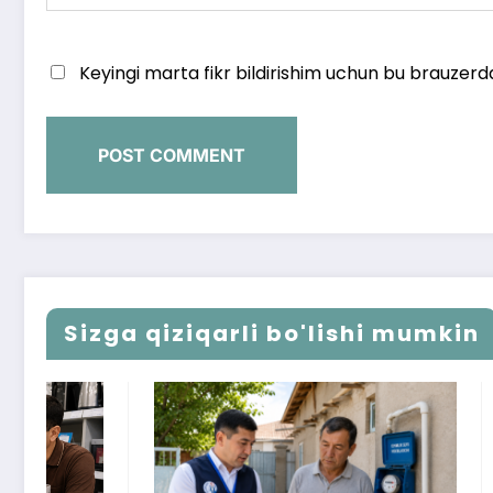
Keyingi marta fikr bildirishim uchun bu brauzerd
Sizga qiziqarli bo'lishi mumkin