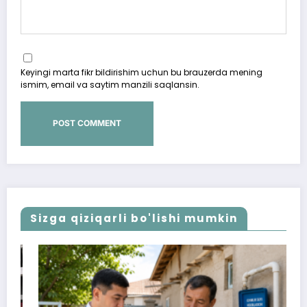
Keyingi marta fikr bildirishim uchun bu brauzerda mening
ismim, email va saytim manzili saqlansin.
Sizga qiziqarli bo'lishi mumkin