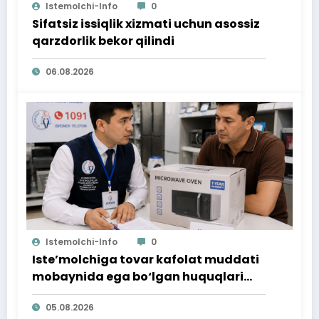
Istemolchi-Info
0
Sifatsiz issiqlik xizmati uchun asossiz
qarzdorlik bekor qilindi
06.08.2026
Istemolchi-Info
0
Iste’molchiga tovar kafolat muddati
mobaynida ega bo‘lgan huquqlari
ta’minlab berildi
05.08.2026