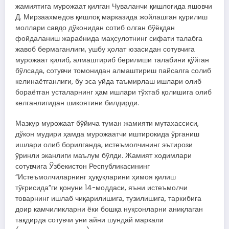
жамиятига мурожаат қилган Чуваланчи қишлоғида яшовчи
Д. Мирзаахмедов қишлоқ марказида жойлашган қурилиш
моллари савдо дўконидан сотиб олган бўёқдан
фойдаланиш жараёнида маҳсулотнинг сифати талабга
жавоб бермаганлиги, ушбу ҳолат юзасидан сотувчига
мурожаат қилиб, алмаштириб берилиши талабини қўйган
бўлсада, сотувчи томонидан алмаштириш пайсалга солиб
келинаётганлиги, бу эса уйда таъмирлаш ишлари олиб
бораётган усталарнинг ҳам ишлари тўхтаб қолишига олиб
келганлигидан шикоятини билдирди.
Мазкур мурожаат бўйича туман жамияти мутахассиси,
дўкон мудири ҳамда мурожаатчи иштирокида ўрганиш
ишлари олиб борилганда, истеъмолчининг эътирози
ўринли эканлиги маълум бўлди. Жамият ходимлари
сотувчига Ўзбекистон Республикасининг
“Истеъмолчиларнинг ҳуқуқларини ҳимоя қилиш
тўғрисида”ги қонуни 14-моддаси, яъни истеъмолчи
товарнинг ишлаб чиқарилишига, тузилишига, таркибига
доир камчиликларни ёки бошқа нуқсонларни аниқлаган
тақдирда сотувчи уни айни шундай маркали