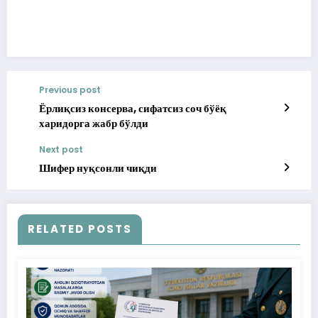
Previous post
Ёрлиқсиз консерва, сифатсиз соч бўёқ
харидорга жабр бўлди
Next post
Шифер нуқсонли чиқди
RELATED POSTS