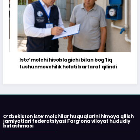
Iste’molchi hisoblagichi bilan bog‘liq
tushunmovchilik holati bartaraf qilindi
O‘zbekiston iste’molchilar huquqlarini himoya qilish
jamiyatlari federatsiyasi Farg‘ona viloyat hududiy
birlashmasi