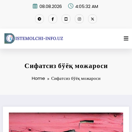
Skip
08.08.2026
4:05:33 AM
to
content
Сифатсиз бўёқ можароси
Home
Сифатсиз бўёқ можароси