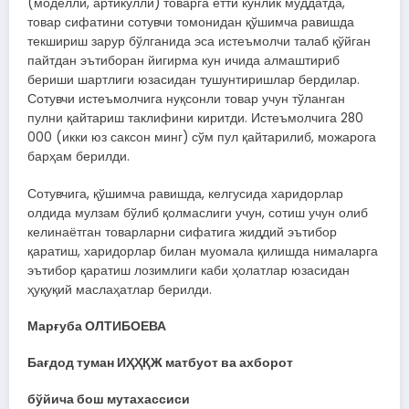
(моделли, артикулли) товарга етти кунлик муддатда,
товар сифатини сотувчи томонидан қўшимча равишда
текшириш зарур бўлганида эса истеъмолчи талаб қўйган
пайтдан эътиборан йигирма кун ичида алмаштириб
бериши шартлиги юзасидан тушунтиришлар бердилар.
Сотувчи истеъмолчига нуқсонли товар учун тўланган
пулни қайтариш таклифини киритди. Истеъмолчига 280
000 (икки юз саксон минг) сўм пул қайтарилиб, можарога
барҳам берилди.
Сотувчига, қўшимча равишда, келгусида харидорлар
олдида мулзам бўлиб қолмаслиги учун, сотиш учун олиб
келинаётган товарларни сифатига жиддий эътибор
қаратиш, харидорлар билан муомала қилишда нималарга
эътибор қаратиш лозимлиги каби ҳолатлар юзасидан
ҳуқуқий маслаҳатлар берилди.
Марғуба ОЛТИБОЕВА
Бағдод туман ИҲҲҚЖ матбуот ва ахборот
бўйича бош мутахассиси