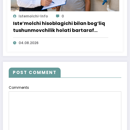
Istemolchi-Info
0
Iste’molchi hisoblagichi bilan bog‘liq
tushunmovchilik holati bartaraf
qilindi
04.08.2026
POST COMMENT
Comments