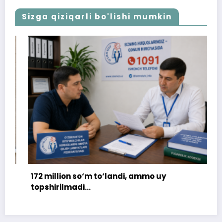
Sizga qiziqarli bo'lishi mumkin
172 million so‘m to‘landi, ammo uy
topshirilmadi…