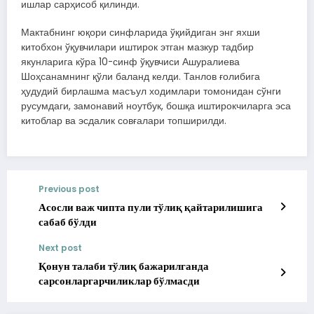
ишлар сарҳисоб қилинди.
Мактабнинг юқори синфларида ўқийдиган энг яхши
китобхон ўқувчилари иштирок этган мазкур тадбир
якунларига кўра 10-синф ўқувчиси Ашуралиева
Шоҳсанамнинг қўли баланд келди. Танлов ғолибига
ҳудудий бирлашма масъул ходимлари томонидан сўнги
русумдаги, замонавий ноутбук, бошқа иштирокчиларга эса
китоблар ва эсдалик совғалари топширилди.
Previous post
Асосли важ чипта пули тўлиқ қайтарилишига
сабаб бўлди
Next post
Қонун талаби тўлиқ бажарилганда
сарсонларгарчиликлар бўлмасди