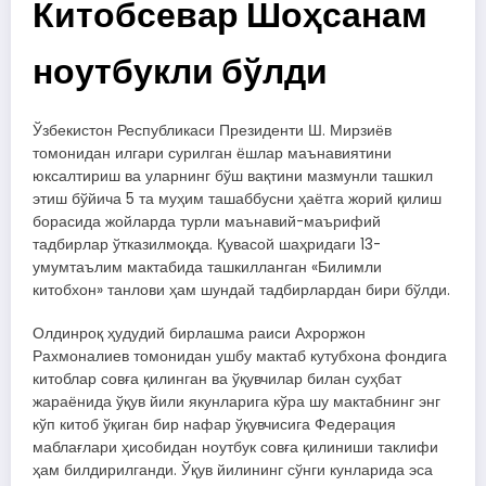
Китобсевар Шоҳсанам
ноутбукли бўлди
Ўзбекистон Республикаси Президенти Ш. Мирзиёв
томонидан илгари сурилган ёшлар маънавиятини
юксалтириш ва уларнинг бўш вақтини мазмунли ташкил
этиш бўйича 5 та муҳим ташаббусни ҳаётга жорий қилиш
борасида жойларда турли маънавий-маърифий
тадбирлар ўтказилмоқда. Қувасой шаҳридаги 13-
умумтаълим мактабида ташкилланган «Билимли
китобхон» танлови ҳам шундай тадбирлардан бири бўлди.
Олдинроқ ҳудудий бирлашма раиси Ахроржон
Рахмоналиев томонидан ушбу мактаб кутубхона фондига
китоблар совға қилинган ва ўқувчилар билан суҳбат
жараёнида ўқув йили якунларига кўра шу мактабнинг энг
кўп китоб ўқиган бир нафар ўқувчисига Федерация
маблағлари ҳисобидан ноутбук совға қилиниши таклифи
ҳам билдирилганди. Ўқув йилининг сўнги кунларида эса