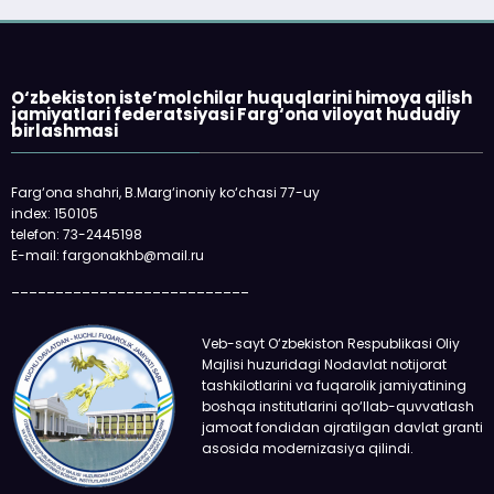
O‘zbekiston iste’molchilar huquqlarini himoya qilish
jamiyatlari federatsiyasi Farg‘ona viloyat hududiy
birlashmasi
Farg‘ona shahri, B.Marg‘inoniy ko‘chasi 77-uy
index: 150105
telefon: 73-2445198
E-mail: fargonakhb@mail.ru
___________________________
Veb-sayt O‘zbekiston Respublikasi Oliy
Majlisi huzuridagi Nodavlat notijorat
tashkilotlarini va fuqarolik jamiyatining
boshqa institutlarini qo‘llab-quvvatlash
jamoat fondidan ajratilgan davlat granti
asosida modernizasiya qilindi.