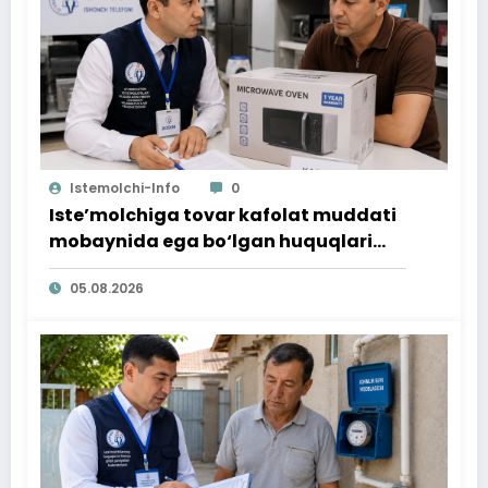
Istemolchi-Info
0
Iste’molchiga tovar kafolat muddati
mobaynida ega bo‘lgan huquqlari
ta’minlab berildi
05.08.2026