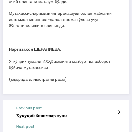
ечиб олингани маълум бўлди.
Мутахассисларимизнинг аралашуви билан маблағни
истеъмолчининг акт-далолатнома тўлови учун
йўналтирилишига эришилди.
Наргизахон ШЕРАЛИЕВА,
Учкўприк тумани ИҲҲҚ жамияти матбуот ва ахборот
бўйича мутахассиси
(юқорида иллюстратив расм)
Previous post
Ҳуқуқий билимлар куни
Next post