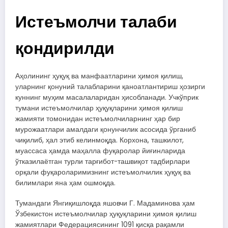
Истеъмолчи талаби
қондирилди
Аҳолининг ҳуқуқ ва манфаатларини ҳимоя қилиш,
уларнинг қонуний талабларини қаноатлантириш ҳозирги
куннинг муҳим масалаларидан ҳисобланади. Учкўприк
тумани истеъмолчилар ҳуқуқларини ҳимоя қилиш
жамияти томонидан истеъмолчиларнинг ҳар бир
мурожаатлари амалдаги қонунчилик асосида ўрганиб
чиқилиб, ҳал этиб келинмоқда. Корхона, ташкилот,
муассаса ҳамда маҳалла фуқаролар йиғинларида
ўтказилаётган турли тарғибот-ташвиқот тадбирлари
орқали фуқароларимизнинг истеъмолчилик ҳуқуқ ва
билимлари яна ҳам ошмоқда.
Тумандаги Янгиқишлоқда яшовчи Г. Мадаминова ҳам
Ўзбекистон истеъмолчилар ҳуқуқларини ҳимоя қилиш
жамиятлари Федерациясининг 1091 қисқа рақамли