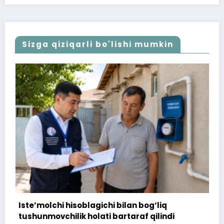
Sizga qiziqarli bo'lishi mumkin
olchi hisoblagichi bilan bog‘liq
172 million
movchilik holati bartaraf qilindi
topshirilm