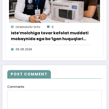
Istemolchi-Info
0
Iste’molchiga tovar kafolat muddati
mobaynida ega bo‘lgan huquqlari
ta’minlab berildi
05.08.2026
POST COMMENT
Comments