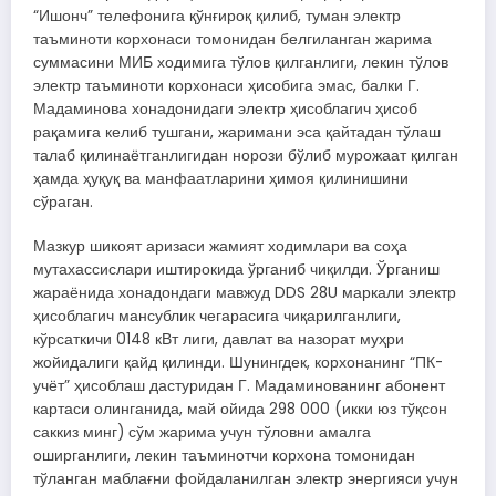
“Ишонч” телефонига қўнғироқ қилиб, туман электр
таъминоти корхонаси томонидан белгиланган жарима
суммасини МИБ ходимига тўлов қилганлиги, лекин тўлов
электр таъминоти корхонаси ҳисобига эмас, балки Г.
Мадаминова хонадонидаги электр ҳисоблагич ҳисоб
рақамига келиб тушгани, жаримани эса қайтадан тўлаш
талаб қилинаётганлигидан норози бўлиб мурожаат қилган
ҳамда ҳуқуқ ва манфаатларини ҳимоя қилинишини
сўраган.
Мазкур шикоят аризаси жамият ходимлари ва соҳа
мутахассислари иштирокида ўрганиб чиқилди. Ўрганиш
жараёнида хонадондаги мавжуд DDS 28U маркали электр
ҳисоблагич мансублик чегарасига чиқарилганлиги,
кўрсаткичи 0148 кВт лиги, давлат ва назорат муҳри
жойидалиги қайд қилинди. Шунингдек, корхонанинг “ПК-
учёт” ҳисоблаш дастуридан Г. Мадаминованинг абонент
картаси олинганида, май ойида 298 000 (икки юз тўқсон
саккиз минг) сўм жарима учун тўловни амалга
оширганлиги, лекин таъминотчи корхона томонидан
тўланган маблағни фойдаланилган электр энергияси учун