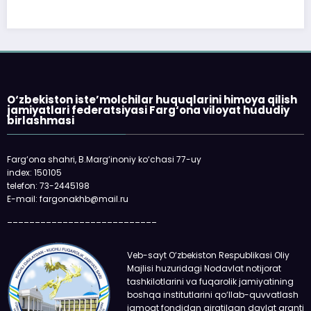
O‘zbekiston iste’molchilar huquqlarini himoya qilish
jamiyatlari federatsiyasi Farg‘ona viloyat hududiy
birlashmasi
Farg‘ona shahri, B.Marg‘inoniy ko‘chasi 77-uy
index: 150105
telefon: 73-2445198
E-mail: fargonakhb@mail.ru
___________________________
Veb-sayt O‘zbekiston Respublikasi Oliy
Majlisi huzuridagi Nodavlat notijorat
tashkilotlarini va fuqarolik jamiyatining
boshqa institutlarini qo‘llab-quvvatlash
jamoat fondidan ajratilgan davlat granti