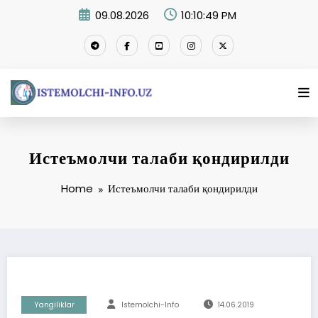
Skip
09.08.2026
10:10:50 PM
to
content
Истеъмолчи талаби қондирилди
Home
Истеъмолчи талаби қондирилди
Yangiliklar
Istemolchi-Info
14.06.2019