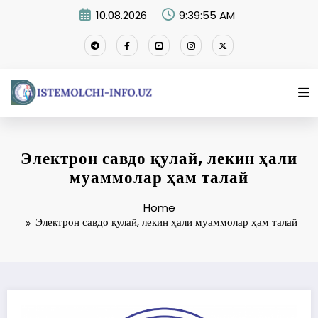
Skip
10.08.2026
9:39:55 AM
to
content
Электрон савдо қулай, лекин ҳали
муаммолар ҳам талай
Home
Электрон савдо қулай, лекин ҳали муаммолар ҳам талай