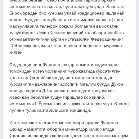
буюртма берган. Товар почта алоқа тармоғи орқали
истеъмолчига етказилган, пули ҳам шу усулда тўланган.
Бироқ орадан бир кун ҳам ўтмай кондиционер ишламай
қолган. Бундан таажубланган истеъмолчи савдо дўкони
масъулларига телефон орқали боғланган ва ҳолатни
тушунтирган. Лекин ўзининг қонуний талаблари инобатга
олинмаётганлигини кўрган истеъмолчи Федерациянинг
1091 қиссқа рақамли ягона ишонч телефонига мурожаат
қилган.
Федерациянинг Фарғона шаҳар жамияти ходимлари
томонидан истеъмолчининг мурожаатида кўрсатилган
ҳолатлар ўрганиб чиқилди, истеъмолчи томонидан
кўрсатилган важларнинг асослиги маълум бўлди. Дўкон
масъул ходими Д.Толиповага амалдаги қонунчилик
юзасидан берилган тушунтиришлар кор қилиб,
истеъмолчи Г.Ўрозметовнинг нуқсонли товар учун тўлаган
пулини тўлиқ қайтарилишига эришилди.
Истеъмолчи телеграмм мессенжери орқали Фарғона
шаҳар жамиятига юборган миннатдорчилик хатида
ўрганиш ишларидан қониқиш ҳосил қилганлигини маълум