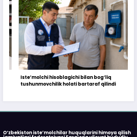
Iste’molchi hisoblagichi bilan bog‘liq
tushunmovchilik holati bartaraf qilindi
O‘zbekiston iste’molchilar huquqlarini himoya qilish