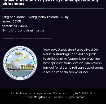
jamiyatlari federatsiyasi Farg‘ona viloyat hududiy
birlashmasi
Farg‘ona shahri, B.Marg‘inoniy ko‘chasi 77-uy
index: 150105
telefon: 73-2445198
E-mail: fargonakhb@mail.ru
___________________________
Veb-sayt O‘zbekiston Respublikasi Oliy
Majlisi huzuridagi Nodavlat notijorat
tashkilotlarini va fuqarolik jamiyatining
boshqa institutlarini qo‘llab-quvvatlash
jamoat fondidan ajratilgan davlat granti
asosida modernizasiya qilindi.
Barcha huquqlar himoyalangan | © "Istemolchi.uz", 2017-2026 | Sayt
tuzuvchi:
Margi'lon RTM
| Powered By
SpiceThemes