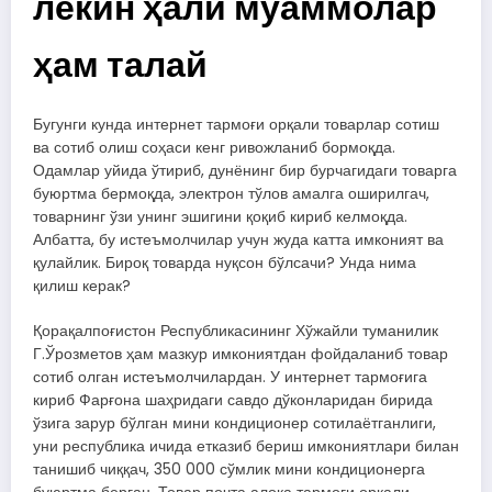
лекин ҳали муаммолар
ҳам талай
Бугунги кунда интернет тармоғи орқали товарлар сотиш
ва сотиб олиш соҳаси кенг ривожланиб бормоқда.
Одамлар уйида ўтириб, дунёнинг бир бурчагидаги товарга
буюртма бермоқда, электрон тўлов амалга оширилгач,
товарнинг ўзи унинг эшигини қоқиб кириб келмоқда.
Албатта, бу истеъмолчилар учун жуда катта имконият ва
қулайлик. Бироқ товарда нуқсон бўлсачи? Унда нима
қилиш керак?
Қорақалпоғистон Республикасининг Хўжайли туманилик
Г.Ўрозметов ҳам мазкур имкониятдан фойдаланиб товар
сотиб олган истеъмолчилардан. У интернет тармоғига
кириб Фарғона шаҳридаги савдо дўконларидан бирида
ўзига зарур бўлган мини кондиционер сотилаётганлиги,
уни республика ичида етказиб бериш имкониятлари билан
танишиб чиққач, 350 000 сўмлик мини кондиционерга