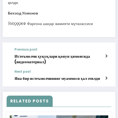
қилди.
Бехзод Усмонов
ЎИҲҲҚЖФ Фарғона шаҳар жамияти мутахассиси
Previous post
Истеъмолчи ҳуқуқлари қонун ҳимоясида
(видеоматериал)
Next post
Яна бир истеъмолчининг муаммоси ҳал этилди
RELATED POSTS