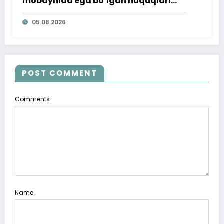
mobaynida ega bo‘lgan huquqlari
ta’minlab berildi
05.08.2026
POST COMMENT
Comments
Name