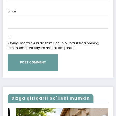
Email
Keyingi marta fikr bildirishim uchun bu brauzerda mening
ismim, email va saytim manzili saqlansin.
Sizga qiziqarli bo'lishi mumkin