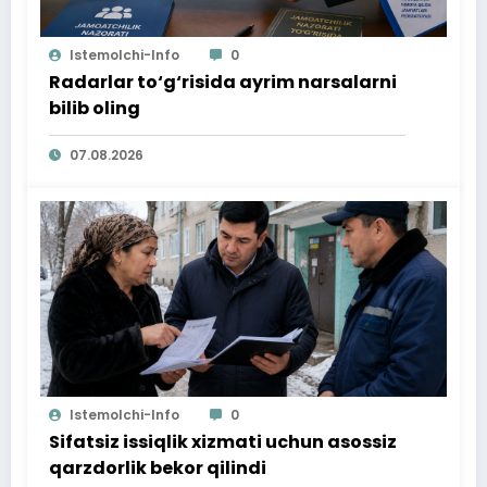
Istemolchi-Info
0
Radarlar to‘g‘risida ayrim narsalarni
bilib oling
07.08.2026
Istemolchi-Info
0
Sifatsiz issiqlik xizmati uchun asossiz
qarzdorlik bekor qilindi