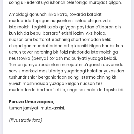
so‘ng u Federatsiya ishonch telefoniga murojaat qilgan.
Amaldagi qonunchilikka ko‘ra, tovarda kafolat
muddatida topilgan nuqsonlarni ishlab chiqaruvchi
iste’molchi tegishli talab qo‘ygan paytdan e’tiboran o‘n
kun ichida bepul bartaraf etishi lozim. Aks holda,
nuqsonlarni bartaraf etishning shartnomadan kelib
chiqadigan muddatlaridan ortiq kechiktirilgan har bir kun
uchun tovar narxining bir foizi miqdorida iste’molchiga
neustoyka (penya) to‘lash majburiyati yuzaga keladi.
Tuman jamiyati xodimlari murojaatni o‘rganish davomida
servis markazi mas’ullariga yuqoridagi holatlar yuzasidan
tushuntirishlar berganlaridan so‘ng, iste’molchining kir
yuvish mashinasida yuzaga kelgan nuqson tez
muddatlarda bartaraf etilib, unga soz holatda topshirildi.
Feruza Umurzaqova,
tuman jamiyati mutaxassisi.
(illyustrativ foto)