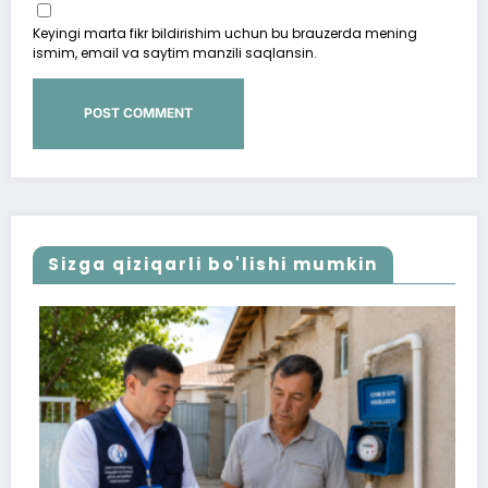
Keyingi marta fikr bildirishim uchun bu brauzerda mening
ismim, email va saytim manzili saqlansin.
Sizga qiziqarli bo'lishi mumkin