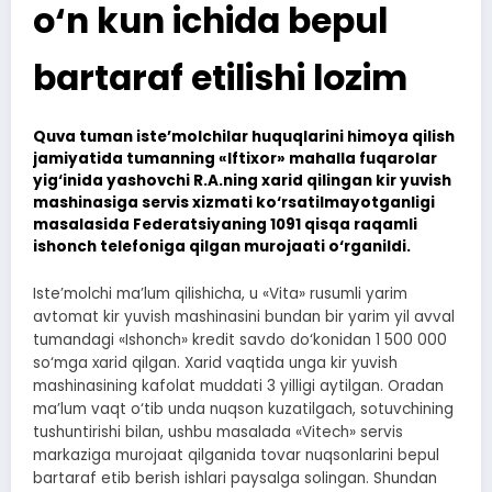
o‘n kun ichida bepul
bartaraf etilishi lozim
Quva tuman iste’molchilar huquqlarini himoya qilish
jamiyatida tumanning «Iftixor» mahalla fuqarolar
yig‘inida yashovchi R.A.ning xarid qilingan kir yuvish
mashinasiga servis xizmati ko‘rsatilmayotganligi
masalasida Federatsiyaning 1091 qisqa raqamli
ishonch telefoniga qilgan murojaati o‘rganildi.
Iste’molchi ma’lum qilishicha, u «Vita» rusumli yarim
avtomat kir yuvish mashinasini bundan bir yarim yil avval
tumandagi «Ishonch» kredit savdo do‘konidan 1 500 000
so‘mga xarid qilgan. Xarid vaqtida unga kir yuvish
mashinasining kafolat muddati 3 yilligi aytilgan. Oradan
ma’lum vaqt o‘tib unda nuqson kuzatilgach, sotuvchining
tushuntirishi bilan, ushbu masalada «Vitech» servis
markaziga murojaat qilganida tovar nuqsonlarini bepul
bartaraf etib berish ishlari paysalga solingan. Shundan