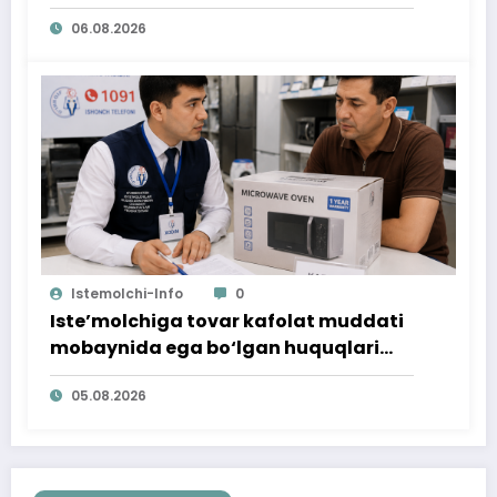
06.08.2026
Istemolchi-Info
0
Iste’molchiga tovar kafolat muddati
mobaynida ega bo‘lgan huquqlari
ta’minlab berildi
05.08.2026