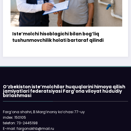
Iste’molchi hisoblagichi bilan bog‘liq
172 m
tushunmovchilik holati bartaraf qilindi
tops
O‘zbekiston iste’molchilar huquqlarini himoya qilish
jamiyatlari federatsiyasi Farg‘ona viloyat hududiy
birlashmasi
Farg‘ona shahri, B.Marg‘inoniy ko‘chasi 77-uy
index: 150105
telefon: 73-2445198
E-mail: fargonakhb@mail.ru