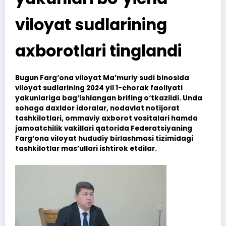
viloyat sudlarining
axborotlari tinglandi
Bugun Farg‘ona viloyat Ma’muriy sudi binosida
viloyat sudlarining 2024 yil 1-chorak faoliyati
yakunlariga bag‘ishlangan brifing o‘tkazildi. Unda
sohaga daxldor idoralar, nodavlat notijorat
tashkilotlari, ommaviy axborot vositalari hamda
jamoatchilik vakillari qatorida Federatsiyaning
Farg‘ona viloyat hududiy birlashmasi tizimidagi
tashkilotlar mas’ullari ishtirok etdilar.