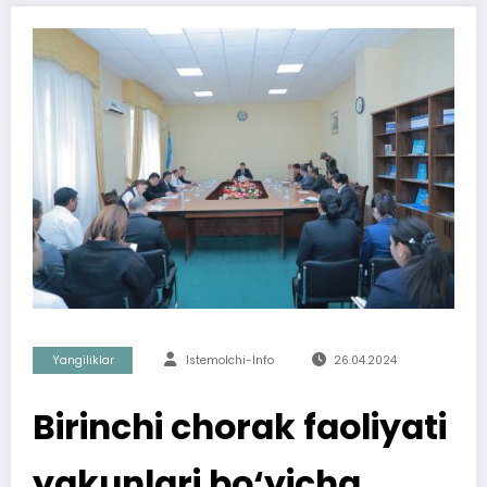
Yangiliklar
Istemolchi-Info
26.04.2024
Birinchi chorak faoliyati
yakunlari bo‘yicha