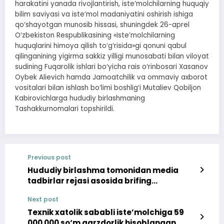
harakatini yanada rivojlantirish, iste’molchilarning huquqiy
bilim saviyasi va iste’mol madaniyatini oshirish ishiga
qo‘shayotgan munosib hissasi, shuningdek 26-aprel
O‘zbekiston Respublikasining «Iste’molchilarning
huquqlarini himoya qilish to‘g‘risida»gi qonuni qabul
qilinganining yigirma sakkiz yilligi munosabati bilan viloyat
sudining Fuqarolik ishlari bo‘yicha rais o‘rinbosari Xasanov
Oybek Alievich hamda Jamoatchilik va ommaviy axborot
vositalari bilan ishlash bo‘limi boshlig‘i Mutaliev Qobiljon
Kabirovichlarga hududiy birlashmaning
Tashakkurnomalari topshirildi.
Previous post
Hududiy birlashma tomonidan media
tadbirlar rejasi asosida brifing
tashkillandi
Next post
Texnik xatolik sababli iste’molchiga 59
000 000 so‘m qarzdorlik hisoblangan