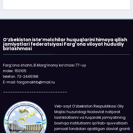
O‘zbekiston iste’molchilar huquqlarini himoya qilish
jamiyatlari federatsiyasi Farg‘ona viloyat hududiy
birlashmasi
Farg‘ona shahri, B.Marg‘inoniy ko‘chasi 77-uy
index: 150105
telefon: 73-2445198
E-mail: fargonakhb@mail.ru
___________________________
Veb-sayt O‘zbekiston Respublikasi Oliy
Majlisi huzuridagi Nodavlat notijorat
tashkilotlarini va fuqarolik jamiyatining
boshqa institutlarini qo‘llab-quvvatlash
jamoat fondidan ajratilgan davlat granti