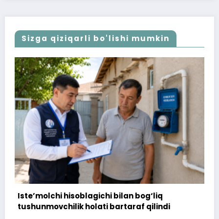
Sizga qiziqarli bo'lishi mumkin
172 million so‘m to‘landi, ammo uy
topshirilmadi…