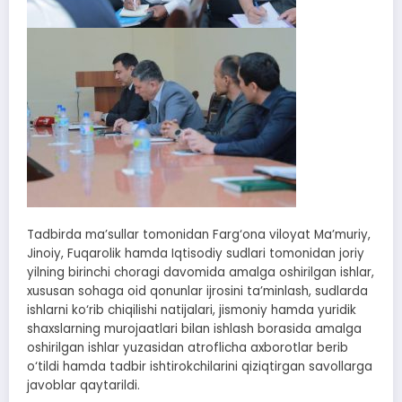
Tadbirda ma’sullar tomonidan Farg‘ona viloyat Ma’muriy,
Jinoiy, Fuqarolik hamda Iqtisodiy sudlari tomonidan joriy
yilning birinchi choragi davomida amalga oshirilgan ishlar,
xususan sohaga oid qonunlar ijrosini ta’minlash, sudlarda
ishlarni ko‘rib chiqilishi natijalari, jismoniy hamda yuridik
shaxslarning murojaatlari bilan ishlash borasida amalga
oshirilgan ishlar yuzasidan atroflicha axborotlar berib
o‘tildi hamda tadbir ishtirokchilarini qiziqtirgan savollarga
javoblar qaytarildi.