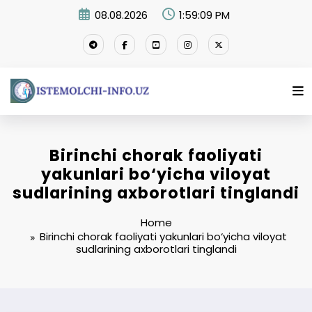
Skip
08.08.2026
1:59:09 PM
to
content
Birinchi chorak faoliyati
yakunlari bo‘yicha viloyat
sudlarining axborotlari tinglandi
Home
Birinchi chorak faoliyati yakunlari bo‘yicha viloyat
sudlarining axborotlari tinglandi