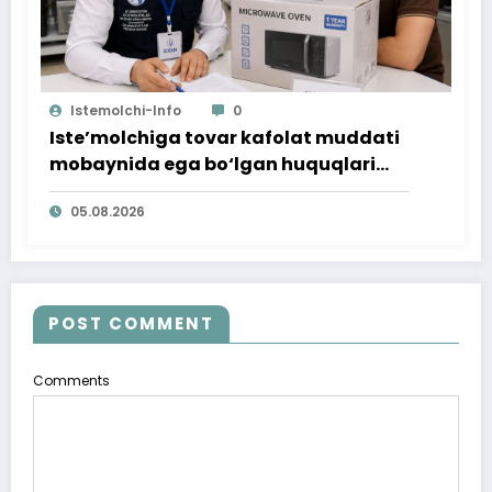
Istemolchi-Info
0
Iste’molchiga tovar kafolat muddati
mobaynida ega bo‘lgan huquqlari
ta’minlab berildi
05.08.2026
POST COMMENT
Comments