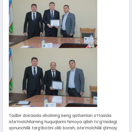
Tadbir doirasida aholining keng qatlamlari o‘rtasida
iste’molchilarning huquqlarini himoya qilish to‘g‘risidagi
qonunchilik targ‘ibotini olib borish, iste’molchilik ijtimoiy