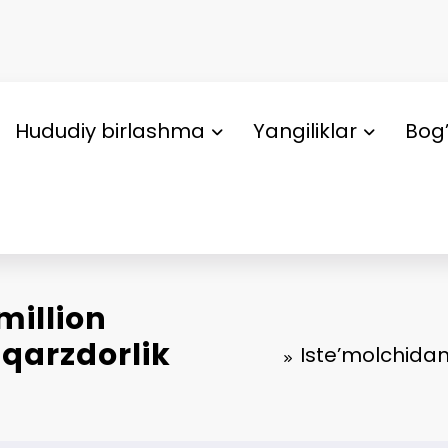
Hududiy birlashma
Yangiliklar
Bog’
million
 qarzdorlik
Iste’molchidan