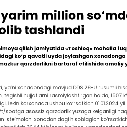
 yarim million so‘md
olib tashlandi
himoya qilish jamiyatida «Toshloq» mahalla fuqa
hridagi ko‘p qavatli uyda joylashgan xonadonga
mazkur qarzdorlikni bartaraf etilishida amaliy 
i, ya’ni xonadondagi mavjud DDS 28-U rusumli hiso
 tegishli hujjatlarni rasmiylashtirgan holda, 1507 k
igi, lekin korxonada ushbu ko‘rsatkich 01.01.2024 y
 kVt/soatga asossiz qarzdorlik yuzaga kelganligi haq
dan iste’molchi xonadonidagi hisoblagich ko‘rsatkic