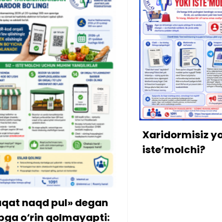
Xon
mul
bo‘l
qarz
Xaridormisiz yoki
kirit
iste’molchi?
n
i: