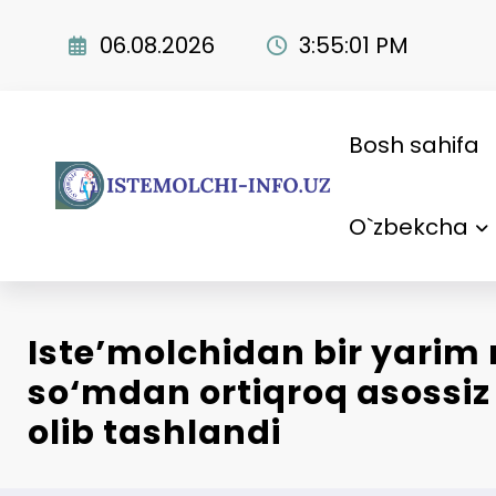
Skip
to
06.08.2026
3:55:02 PM
content
Bosh sahifa
O`zbekcha
Iste’molchidan bir yarim 
so‘mdan ortiqroq asossiz
olib tashlandi