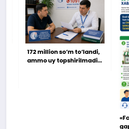
 so‘m to‘landi,
opshirilmadi…
«Faqat naqd pul» dega
gapga o‘rin qolmayapt