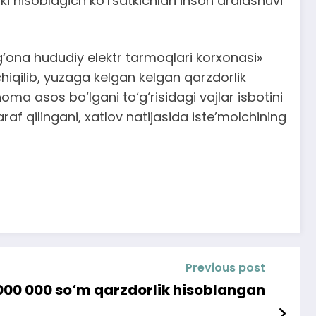
 hisoblagich ko‘rsatkichlari inson aralashuvi
‘ona hududiy elektr tarmoqlari korxonasi»
chiqilib, yuzaga kelgan kelgan qarzdorlik
noma asos bo‘lgani to‘g‘risidagi vajlar isbotini
af qilingani, xatlov natijasida iste’molchining
Previous post
 000 000 so‘m qarzdorlik hisoblangan