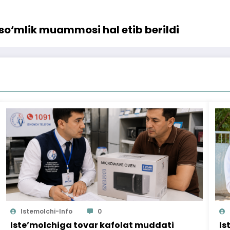
 so‘mlik muammosi hal etib berildi
Istemolchi-Info
0
Iste’molchiga tovar kafolat muddati
Is