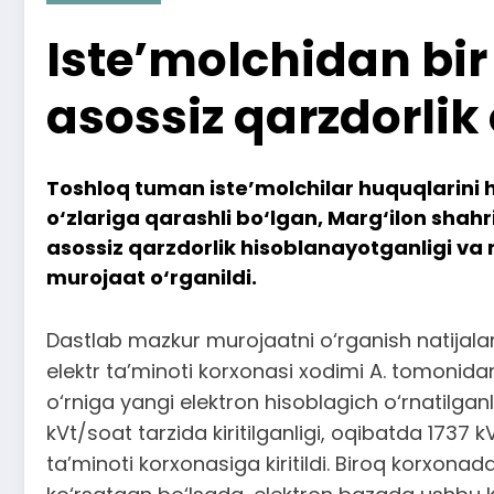
Iste’molchidan bir
asossiz qarzdorlik 
Toshloq tuman iste’molchilar huquqlarini 
o‘zlariga qarashli bo‘lgan, Marg‘ilon sha
asossiz qarzdorlik hisoblanayotganligi va 
murojaat o‘rganildi.
Dastlab mazkur murojaatni o‘rganish natijalar
elektr ta’minoti korxonasi xodimi A. tomonidan,
o‘rniga yangi elektron hisoblagich o‘rnatilganl
kVt/soat tarzida kiritilganligi, oqibatda 1737
ta’minoti korxonasiga kiritildi. Biroq korxona