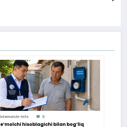
Istemolchi-Info
0
te’molchi hisoblagichi bilan bog‘liq