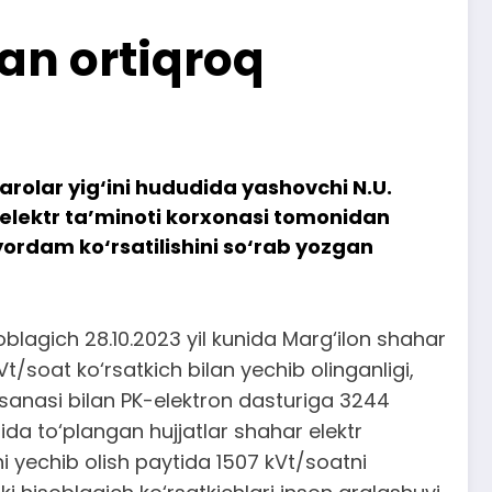
an ortiqroq
rolar yig‘ini hududida yashovchi N.U.
 elektr ta’minoti korxonasi tomonidan
yordam ko‘rsatilishini so‘rab yozgan
blagich 28.10.2023 yil kunida Marg‘ilon shahar
Vt/soat ko‘rsatkich bilan yechib olinganligi,
il sanasi bilan PK-elektron dasturiga 3244
ida to‘plangan hujjatlar shahar elektr
hi yechib olish paytida 1507 kVt/soatni