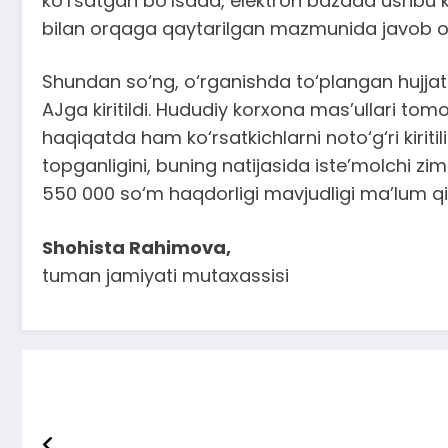
ko‘rsatgan bo‘lsada, elektron bazada ushbu k
bilan orqaga qaytarilgan mazmunida javob ol
Shundan so‘ng, o‘rganishda to‘plangan hujjat
AJga kiritildi. Hududiy korxona mas’ullari tom
haqiqatda ham ko‘rsatkichlarni noto‘g‘ri kiriti
topganligini, buning natijasida iste’molchi zi
550 000 so‘m haqdorligi mavjudligi ma’lum qil
Shohista Rahimova,
tuman jamiyati mutaxassisi