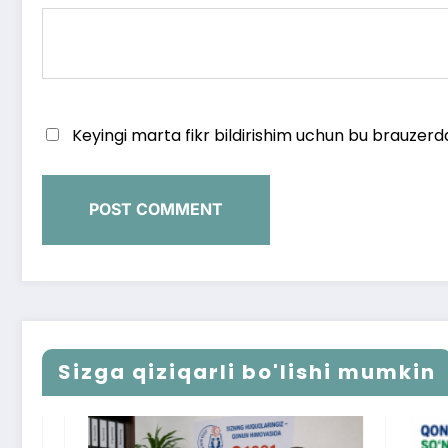
Keyingi marta fikr bildirishim uchun bu brauzerd
Sizga qiziqarli bo'lishi mumkin