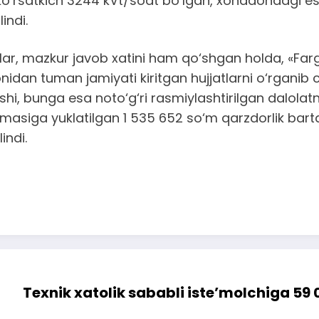
o‘rsatkich 3244 kVt/soat bo‘lgan, xonadondagi eski
indi.
lar, mazkur javob xatini ham qo‘shgan holda, «Farg
onidan tuman jamiyati kiritgan hujjatlarni o‘rganib 
lishi, bunga esa noto‘g‘ri rasmiylashtirilgan dalolat
mmasiga yuklatilgan 1 535 652 so‘m qarzdorlik bartar
indi.
Texnik xatolik sababli iste’molchiga 59