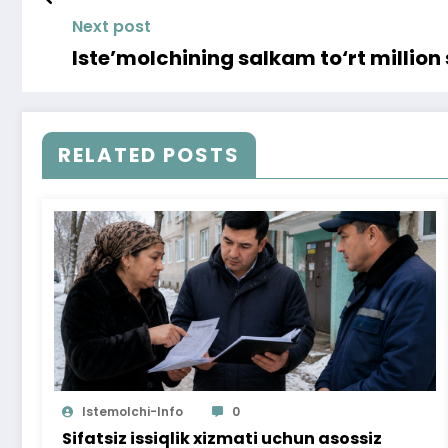
Next post
Iste’molchining salkam to‘rt million
RELATED POSTS
Istemolchi-Info
0
Sifatsiz issiqlik xizmati uchun asossiz