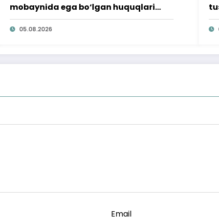
mobaynida ega bo‘lgan huquqlari
tu
ta’minlab berildi
qi
05.08.2026
Email