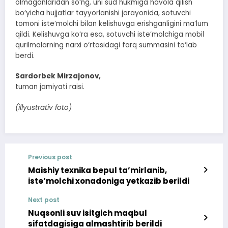
olmaganlaridan so‘ng, uni sud hukmiga havola qilish
bo‘yicha hujjatlar tayyorlanishi jarayonida, sotuvchi
tomoni iste’molchi bilan kelishuvga erishganligini ma’lum
qildi. Kelishuvga ko‘ra esa, sotuvchi iste’molchiga mobil
qurilmalarning narxi o‘rtasidagi farq summasini to‘lab
berdi.
Sardorbek Mirzajonov,
tuman jamiyati raisi.
(illyustrativ foto)
Previous post
Maishiy texnika bepul ta’mirlanib,
iste’molchi xonadoniga yetkazib berildi
Next post
Nuqsonli suv isitgich maqbul
sifatdagisiga almashtirib berildi