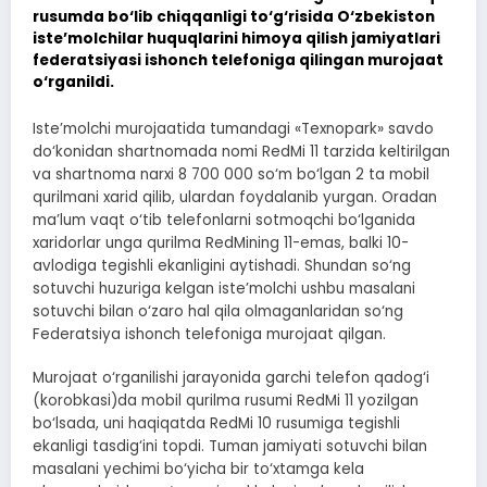
rusumda bo‘lib chiqqanligi to‘g‘risida O‘zbekiston
iste’molchilar huquqlarini himoya qilish jamiyatlari
federatsiyasi ishonch telefoniga qilingan murojaat
o‘rganildi.
Iste’molchi murojaatida tumandagi «Texnopark» savdo
do‘konidan shartnomada nomi RedMi 11 tarzida keltirilgan
va shartnoma narxi 8 700 000 so‘m bo‘lgan 2 ta mobil
qurilmani xarid qilib, ulardan foydalanib yurgan. Oradan
ma’lum vaqt o‘tib telefonlarni sotmoqchi bo‘lganida
xaridorlar unga qurilma RedMining 11-emas, balki 10-
avlodiga tegishli ekanligini aytishadi. Shundan so‘ng
sotuvchi huzuriga kelgan iste’molchi ushbu masalani
sotuvchi bilan o‘zaro hal qila olmaganlaridan so‘ng
Federatsiya ishonch telefoniga murojaat qilgan.
Murojaat o‘rganilishi jarayonida garchi telefon qadog‘i
(korobkasi)da mobil qurilma rusumi RedMi 11 yozilgan
bo‘lsada, uni haqiqatda RedMi 10 rusumiga tegishli
ekanligi tasdig‘ini topdi. Tuman jamiyati sotuvchi bilan
masalani yechimi bo‘yicha bir to‘xtamga kela