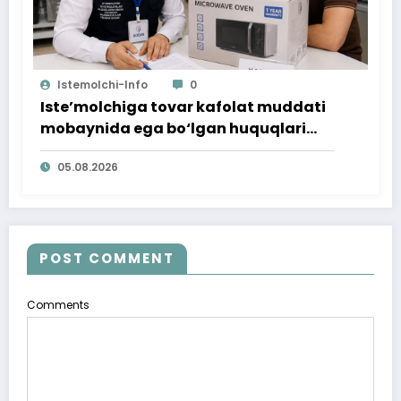
Istemolchi-Info
0
Iste’molchiga tovar kafolat muddati
mobaynida ega bo‘lgan huquqlari
ta’minlab berildi
05.08.2026
POST COMMENT
Comments