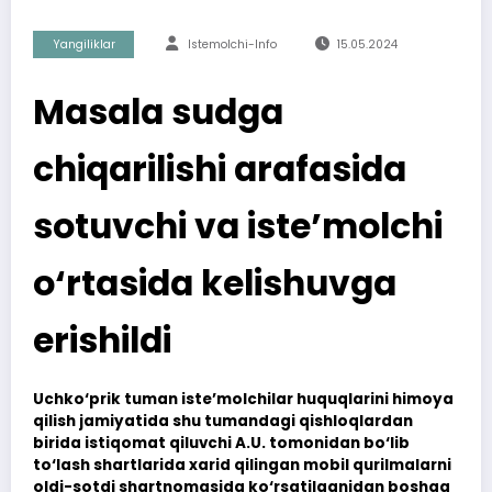
Yangiliklar
Istemolchi-Info
15.05.2024
Masala sudga
chiqarilishi arafasida
sotuvchi va iste’molchi
o‘rtasida kelishuvga
erishildi
Uchko‘prik tuman iste’molchilar huquqlarini himoya
qilish jamiyatida shu tumandagi qishloqlardan
birida istiqomat qiluvchi A.U. tomonidan bo‘lib
to‘lash shartlarida xarid qilingan mobil qurilmalarni
oldi-sotdi shartnomasida ko‘rsatilganidan boshqa