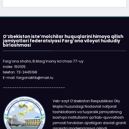
O‘zbekiston iste’molchilar huquqlarini himoya qilish
jamiyatlari federatsiyasi Farg‘ona viloyat hududiy
birlashmasi
Farg‘ona shahri, B.Marg‘inoniy ko‘chasi 77-uy
index: 150105
telefon: 73-2445198
E-mail: fargonakhb@mail.ru
___________________________
Veb-sayt O‘zbekiston Respublikasi Oliy
Majlisi huzuridagi Nodavlat notijorat
tashkilotlarini va fuqarolik jamiyatining
boshqa institutlarini qo‘llab-quvvatlash
jamoat fondidan ajratilgan davlat granti
asosida modernizasiya qilindi.