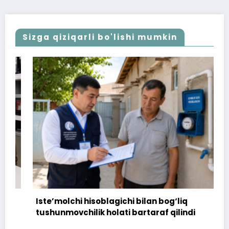
Sizga qiziqarli bo'lishi mumkin
Iste’molchi hisoblagichi bilan bog‘liq
tushunmovchilik holati bartaraf qilindi