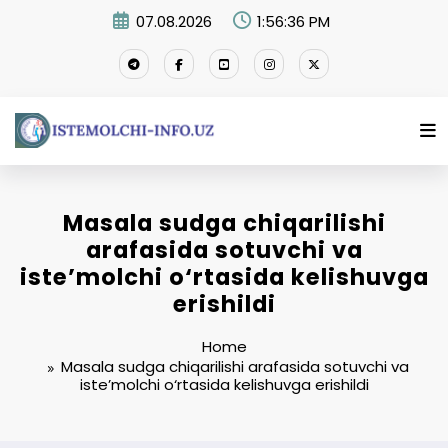
Skip
07.08.2026
1:56:36 PM
to
content
Masala sudga chiqarilishi
arafasida sotuvchi va
iste’molchi o‘rtasida kelishuvga
erishildi
Home
Masala sudga chiqarilishi arafasida sotuvchi va
iste’molchi o‘rtasida kelishuvga erishildi