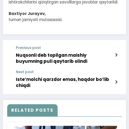
ishtirokchilarini qiziqtirgan savolllarga javoblar qaytarildi.
Baxtiyor Jurayev,
tuman jamiyati mutaxassisi.
Previous post
Nuqsonli deb topilgan maishiy
buyumning puli qaytarib olindi
Next post
Iste’molchi qarzdor emas, haqdor bo‘lib
chiqdi
RELATED POSTS