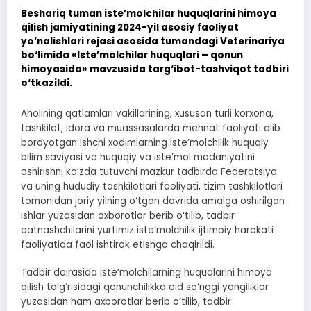
Beshariq tuman iste’molchilar huquqlarini himoya
qilish jamiyatining 2024-yil asosiy faoliyat
yo‘nalishlari rejasi asosida tumandagi Veterinariya
bo‘limida «Iste’molchilar huquqlari – qonun
himoyasida» mavzusida targ‘ibot-tashviqot tadbiri
o‘tkazildi.
Aholining qatlamlari vakillarining, xususan turli korxona,
tashkilot, idora va muassasalarda mehnat faoliyati olib
borayotgan ishchi xodimlarning iste’molchilik huquqiy
bilim saviyasi va huquqiy va iste’mol madaniyatini
oshirishni ko‘zda tutuvchi mazkur tadbirda Federatsiya
va uning hududiy tashkilotlari faoliyati, tizim tashkilotlari
tomonidan joriy yilning o‘tgan davrida amalga oshirilgan
ishlar yuzasidan axborotlar berib o‘tilib, tadbir
qatnashchilarini yurtimiz iste’molchilik ijtimoiy harakati
faoliyatida faol ishtirok etishga chaqirildi.
Tadbir doirasida iste’molchilarning huquqlarini himoya
qilish to‘g‘risidagi qonunchilikka oid so‘nggi yangiliklar
yuzasidan ham axborotlar berib o‘tilib, tadbir