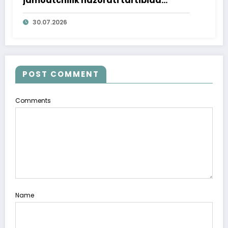
jamoatchilik nazorati tartibida
o‘rganildi
30.07.2026
POST COMMENT
Comments
Name