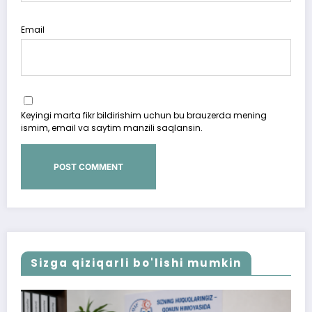
Email
Keyingi marta fikr bildirishim uchun bu brauzerda mening
ismim, email va saytim manzili saqlansin.
Sizga qiziqarli bo'lishi mumkin