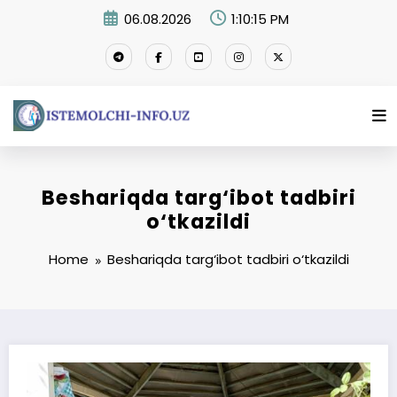
Skip
06.08.2026
1:10:16 PM
to
content
Beshariqda targ‘ibot tadbiri
o‘tkazildi
Home
Beshariqda targ‘ibot tadbiri o‘tkazildi