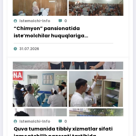
Istemolchi-Info
0
“Chimyon” pansionatida
iste’molchilar huquqlariga
bag‘ishlangan targ‘ibot tadbiri
31.07.2026
o‘tkazildi
Istemolchi-Info
0
Quva tumanida tibbiy xizmatlar sifati