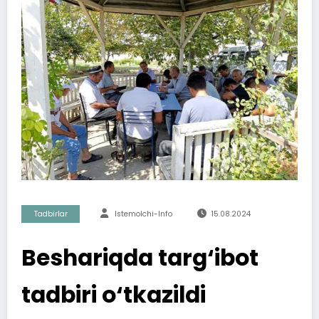
Tadbirlar
Istemolchi-Info
15.08.2024
Beshariqda targ‘ibot
tadbiri o‘tkazildi