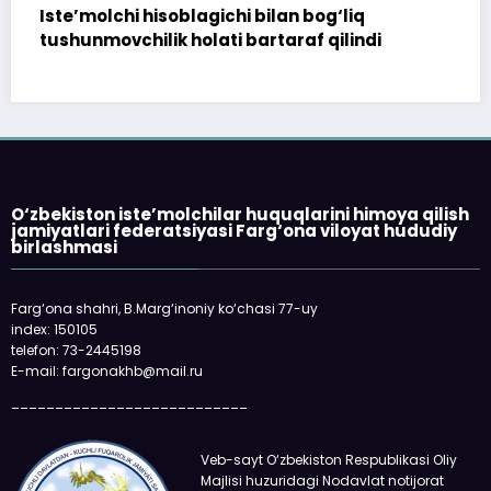
172 million so‘m to‘landi, ammo uy
topshirilmadi…
O‘zbekiston iste’molchilar huquqlarini himoya qilish
jamiyatlari federatsiyasi Farg‘ona viloyat hududiy
birlashmasi
Farg‘ona shahri, B.Marg‘inoniy ko‘chasi 77-uy
index: 150105
telefon: 73-2445198
E-mail: fargonakhb@mail.ru
___________________________
Veb-sayt O‘zbekiston Respublikasi Oliy
Majlisi huzuridagi Nodavlat notijorat