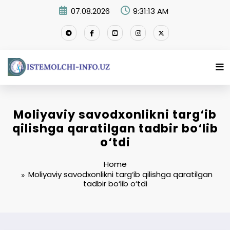
Skip
07.08.2026
9:31:14 AM
to
content
Moliyaviy savodxonlikni targ‘ib
qilishga qaratilgan tadbir bo‘lib
o‘tdi
Home
Moliyaviy savodxonlikni targ‘ib qilishga qaratilgan
tadbir bo‘lib o‘tdi