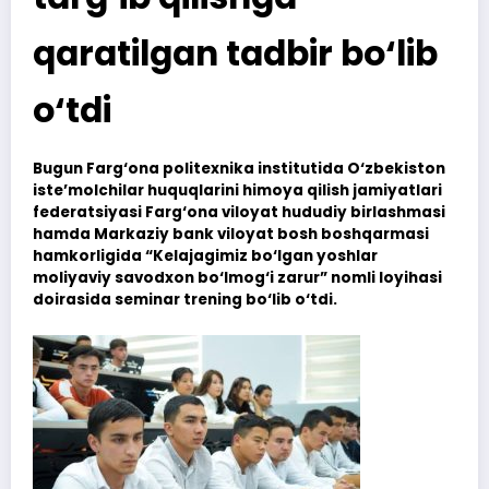
qaratilgan tadbir bo‘lib
o‘tdi
Bugun Farg‘ona politexnika institutida O‘zbekiston
iste’molchilar huquqlarini himoya qilish jamiyatlari
federatsiyasi Farg‘ona viloyat hududiy birlashmasi
hamda Markaziy bank viloyat bosh boshqarmasi
hamkorligida “Kelajagimiz bo‘lgan yoshlar
moliyaviy savodxon bo‘lmog‘i zarur” nomli loyihasi
doirasida seminar trening bo‘lib o‘tdi.