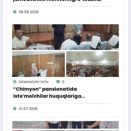
06.08.2026
Istemolchi-Info
0
“Chimyon” pansionatida
iste’molchilar huquqlariga
bag‘ishlangan targ‘ibot tadbiri
31.07.2026
o‘tkazildi