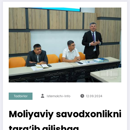
Tadbirlar
Istemolchi-Info
12.09.2024
Moliyaviy savodxonlikni
targ‘ib qilishga