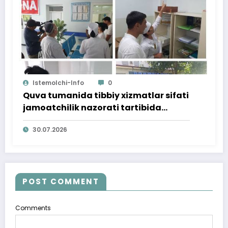
Istemolchi-Info
0
Quva tumanida tibbiy xizmatlar sifati
jamoatchilik nazorati tartibida
o‘rganildi
30.07.2026
POST COMMENT
Comments