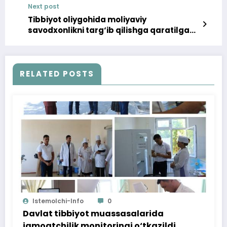
Next post
Tibbiyot oliygohida moliyaviy
savodxonlikni targ‘ib qilishga qaratilgan
tadbir bo‘lib o‘tdi
RELATED POSTS
Istemolchi-Info
0
Davlat tibbiyot muassasalarida
jamoatchilik monitoringi o‘tkazildi