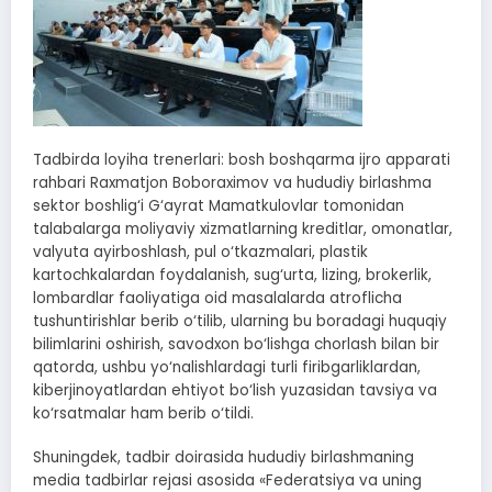
Tadbirda loyiha trenerlari: bosh boshqarma ijro apparati
rahbari Raxmatjon Boboraximov va hududiy birlashma
sektor boshlig‘i G‘ayrat Mamatkulovlar tomonidan
talabalarga moliyaviy xizmatlarning kreditlar, omonatlar,
valyuta ayirboshlash, pul o‘tkazmalari, plastik
kartochkalardan foydalanish, sug‘urta, lizing, brokerlik,
lombardlar faoliyatiga oid masalalarda atroflicha
tushuntirishlar berib o‘tilib, ularning bu boradagi huquqiy
bilimlarini oshirish, savodxon bo‘lishga chorlash bilan bir
qatorda, ushbu yo‘nalishlardagi turli firibgarliklardan,
kiberjinoyatlardan ehtiyot bo‘lish yuzasidan tavsiya va
ko‘rsatmalar ham berib o‘tildi.
Shuningdek, tadbir doirasida hududiy birlashmaning
media tadbirlar rejasi asosida «Federatsiya va uning