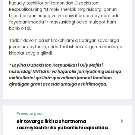
hududiy tashkilotlari tomonidan O‘zbekiston
Respublikasining “Ijtimoiy sheriklik to‘g‘risida”gi qonuni
bilan berilgan huquq va imkoniyatlardan qay darajada
foydalanilmoqda?» mavzusidagi ochiq muloqot ham
bo‘lib o‘tdi.
Tadbir davomida ishtirokchilarni qiziqtirgan savollarga
javoblar qaytarilib, unda faol ishtirok etgan talabalarga
kitoblar sovg‘a qilindi.
* Loyiha O‘zbekiston Rezpublikasi Oliy Majlisi
huzuridagi NNTlarni va fuqarolik jamiyatining boshqa
institutlarini qo‘llab-quvvatlash jamoat fondidan
ajratilgan grant asosida amalga oshirilmoqda.
Previous post
Bir tovarga ikkita shartnoma
rasmiylashtirilib yuborilishi oqibatida
iste’molchiga yetkazilgan zarar qoplandi