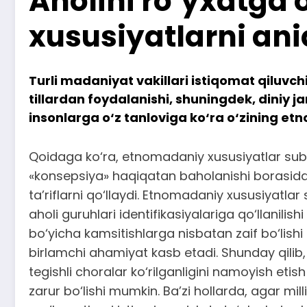
Aholini ro‘yxatga
xususiyatlarni an
Turli madaniyat vakillari istiqomat qiluvchi
tillardan foydalanishi, shuningdek, diniy 
insonlarga o‘z tanloviga ko‘ra o‘zining etn
Qoidaga ko‘ra, etnomadaniy xususiyatlar sub’e
«konsepsiya» haqiqatan baholanishi borasida
ta’riflarni qo‘llaydi. Etnomadaniy xususiyatla
aholi guruhlari identifikasiyalariga qo‘llanilishi
bo‘yicha kamsitishlarga nisbatan zaif bo‘lis
birlamchi ahamiyat kasb etadi. Shunday qilib,
tegishli choralar ko‘rilganligini namoyish etis
zarur bo‘lishi mumkin. Ba’zi hollarda, agar mi