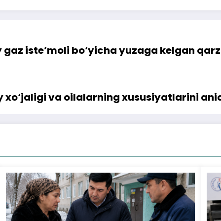
 gaz iste’moli bo‘yicha yuzaga kelgan qarzd
 xo‘jaligi va oilalarning xususiyatlarini ani