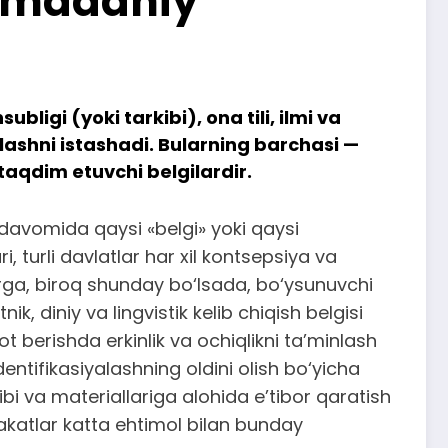
nomadaniy
ligi (yoki tarkibi), ona tili, ilmi va
lashni istashadi. Bularning barchasi —
taqdim etuvchi belgilardir.
 davomida qaysi «belgi» yoki qaysi
urli davlatlar har xil kontsepsiya va
larga, biroq shunday bo‘lsada, bo‘ysunuvchi
ik, diniy va lingvistik kelib chiqish belgisi
berishda erkinlik va ochiqlikni ta’minlash
ntifikasiyalashning oldini olish bo‘yicha
tibi va materiallariga alohida e’tibor qaratish
lakatlar katta ehtimol bilan bunday