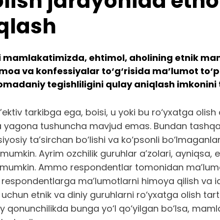
 olish jarayonida et
iqlash
 mamlakatimizda, ehtimol, aholining etnik mansub
jamoa va konfessiyalar to‘g‘risida ma’lumot to‘p
omadaniy tegishliligini qulay aniqlash imkonini 
ktiv tarkibga ega, boisi, u yoki bu ro‘yxatga olish
 yagona tushuncha mavjud emas. Bundan tashqari, t
r siyosiy ta’sirchan bo‘lishi va ko‘psonli bo‘lmagan
 mumkin. Ayrim ozchilik guruhlar a’zolari, ayniqsa, etn
hi mumkin. Ammo respondentlar tomonidan ma’lumot 
 respondentlarga ma’lumotlarni himoya qilish va ide
h uchun etnik va diniy guruhlarni ro‘yxatga olish tar
lliy qonunchilikda bunga yo‘l qo‘yilgan bo‘lsa, mam