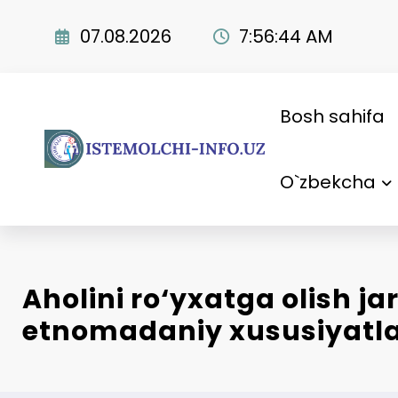
Skip
to
07.08.2026
7:56:45 AM
content
Bosh sahifa
O`zbekcha
Aholini ro‘yxatga olish j
etnomadaniy xususiyatla