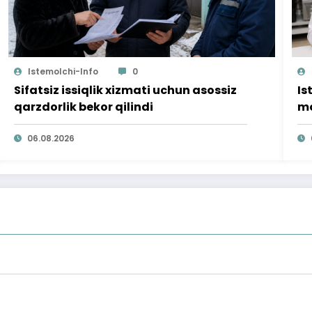
Istemolchi-Info
0
Sifatsiz issiqlik xizmati uchun asossiz
Is
qarzdorlik bekor qilindi
mo
ta
06.08.2026