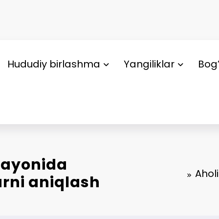
Hududiy birlashma
Yangiliklar
Bog’
arayonida
Ahol
rni aniqlash