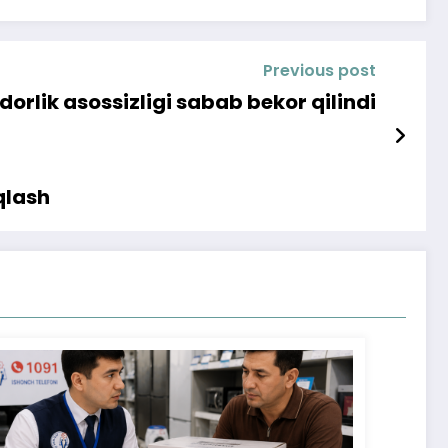
Previous post
orlik asossizligi sabab bekor qilindi
qlash