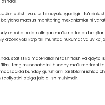
hlashadi.
aqdim etilishi va ular himoyalanganligini ta’min
ish bo‘yicha maxsus monitoring mexanizmlarini yarat
muriy manbalardan olingan ma’lumotlar bu belgila
’zolik yoki ko‘p tilli muhitda hukumat va uy xo‘jalik
da, statistika materiallarini tasniflash va qayta is
foflikni, teng munosabatni, bunday ma’lumotlarni t
 maqsadida bunday guruhlarni tartiblarni ishlab chiq
 faoliyatini o‘ziga jalb qilish muhimdir.