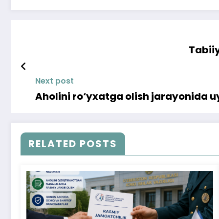
Tabiiy
Next post
Aholini ro‘yxatga olish jarayonida uy
RELATED POSTS