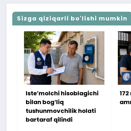
Sizga qiziqarli bo'lishi mumkin
Iste’molchi hisoblagichi
172 mill
bilan bog‘liq
ammo u
tushunmovchilik holati
bartaraf qilindi