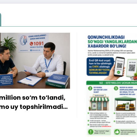
ion so‘m to‘landi,
y topshirilmadi…