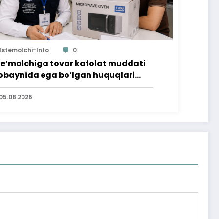
Istemolchi-Info
0
te’molchiga tovar kafolat muddati
baynida ega bo‘lgan huquqlari
’minlab berildi
05.08.2026