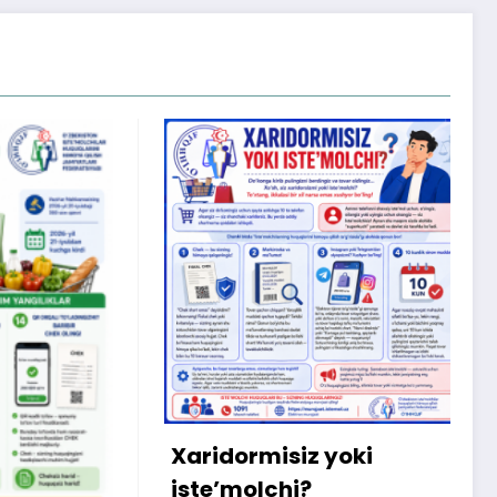
X
m
b
q
Xaridormisiz yoki
k
iste’molchi?