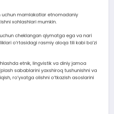
lash uchun mamlakatlar etnomadaniy
ishni xohlashlari mumkin.
r uchun cheklangan qiymatga ega va nari
lari o‘rtasidagi rasmiy aloqa tili kabi ba’zi
hlashda etnik, lingvistik va diniy jamoa
o‘plash sabablarini yaxshiroq tushunishni va
ish, ro‘yxatga olishni o‘tkazish asoslarini