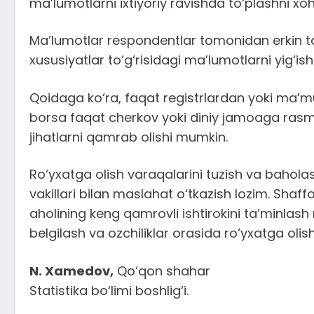
ma’lumotlarni ixtiyoriy ravishda to‘plashni xo
Ma’lumotlar respondentlar tomonidan erkin t
xususiyatlar to‘g‘risidagi ma’lumotlarni yig‘
Qoidaga ko‘ra, faqat registrlardan yoki ma’
borsa faqat cherkov yoki diniy jamoaga rasmiy a
jihatlarni qamrab olishi mumkin.
Ro‘yxatga olish varaqalarini tuzish va baholash
vakillari bilan maslahat o‘tkazish lozim. Shaf
aholining keng qamrovli ishtirokini ta’minlash
belgilash va ozchiliklar orasida ro‘yxatga olish
N. Xamedov,
Qo‘qon shahar
Statistika bo‘limi boshlig‘i.