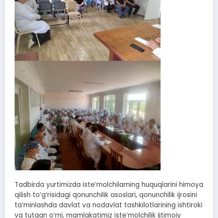
Tadbirda yurtimizda iste’molchilarning huquqlarini himoya
qilish to‘g‘risidagi qonunchilik asoslari, qonunchilik ijrosini
ta’minlashda davlat va nodavlat tashkilotlarining ishtiroki
va tutgan o‘rni, mamlakatimiz iste’molchilik ijtimoiy