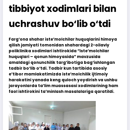
tibbiyot xodimlari bilan
uchrashuv bo‘lib o‘tdi
Farg‘ona shahar iste’molchilar huquqlarini himoya
qilish jamiyati tomonidan shahardagi 2-oilaviy
poliklinika xodimlari ishtirokida “Iste’molchilar
huquqlari – qonun himoyasida” mavzusida
amaldagi qonunchilik targ‘ibotiga bag‘ishlangan
tadbir bo‘lib o‘tdi. Tadbir kun tartibida asosiy
e’tibor mamlakatimizda iste’molchilik ijtimoiy
harakatini yanada keng quloch yoydirish va ushbu
jarayonlarda ta’lim muassasasi xodimlarining ham
faol ishtirokini ta’minlash masalalariga qaratildi.