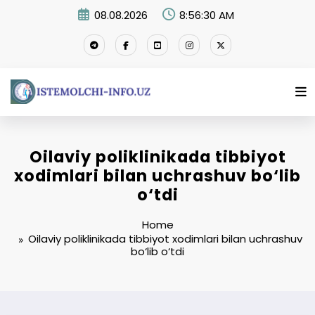
Skip
08.08.2026
8:56:30 AM
to
content
Oilaviy poliklinikada tibbiyot
xodimlari bilan uchrashuv bo‘lib
o‘tdi
Home
Oilaviy poliklinikada tibbiyot xodimlari bilan uchrashuv
bo‘lib o‘tdi