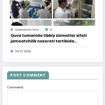
Istemolchi-Info
0
Quva tumanida tibbiy xizmatlar sifati
jamoatchilik nazorati tartibida
o‘rganildi
30.07.2026
POST COMMENT
Comments