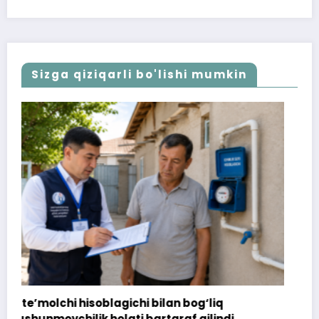
Sizga qiziqarli bo'lishi mumkin
‘liq
172 million so‘m to‘landi, ammo uy
ilindi
topshirilmadi…