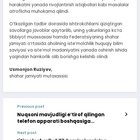
harakatini yanada rivojlantirish istiqbollari kabi masalalar
atroflicha muhokama qilindi.
O‘tkazilgan tadbir doirasida ishtirokchilarni qiziqtirgan
savollarga javoblar qaytarilib, uning yakunlariga ko‘ra
tibbiyot muassasasi hamda Federatsiyaning shahar
jamiyati o‘rtasida aholining iste’molchilik huquqiy bilim
saviyasi va iste’mol madaniyatini yanada oshirish ishida
yaqindan hamkorlik olib borishga kelishib olindi.
Usmonjon Ruziyev,
shahar jamiyati mutaxassisi.
Previous post
Nuqsoni mavjudligi e’tirof qilingan
telefon apparati boshqasiga
almashtirildi
Next post