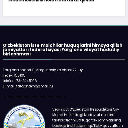
O‘zbekiston iste’molchilar huquqlarini himoya qilish
jamiyatlari federatsiyasi Farg‘ona viloyat hududiy
birlashmasi
Farg‘ona shahri, B.Marg‘inoniy ko‘chasi 77-uy
index: 150105
telefon: 73-2445198
E-mail: fargonakhb@mail.ru
___________________________
Veb-sayt O‘zbekiston Respublikasi Oliy
Majlisi huzuridagi Nodavlat notijorat
tashkilotlarini va fuqarolik jamiyatining
boshqa institutlarini qo‘llab-quvvatlash