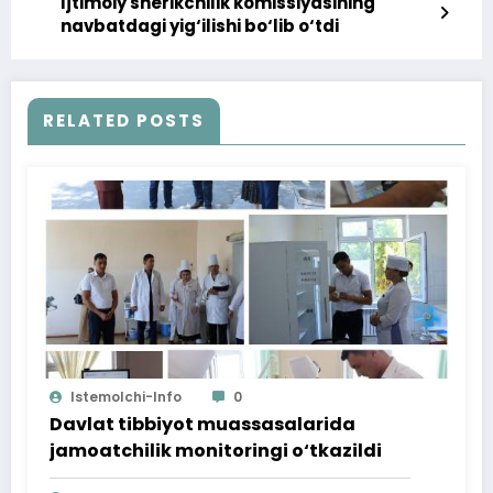
Ijtimoiy sherikchilik komissiyasining
navbatdagi yig‘ilishi bo‘lib o‘tdi
RELATED POSTS
Istemolchi-Info
0
Davlat tibbiyot muassasalarida
jamoatchilik monitoringi o‘tkazildi