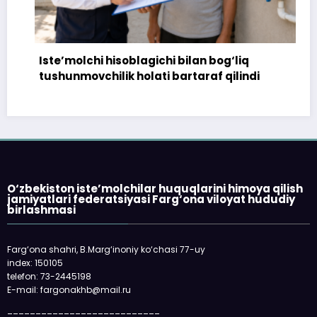
Iste’molchi hisoblagichi bilan bog‘liq
17
tushunmovchilik holati bartaraf qilindi
to
O‘zbekiston iste’molchilar huquqlarini himoya qilish
jamiyatlari federatsiyasi Farg‘ona viloyat hududiy
birlashmasi
Farg‘ona shahri, B.Marg‘inoniy ko‘chasi 77-uy
index: 150105
telefon: 73-2445198
E-mail: fargonakhb@mail.ru
___________________________