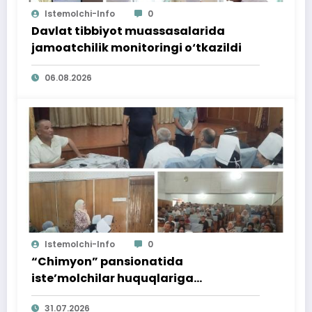
Istemolchi-Info
0
Davlat tibbiyot muassasalarida
jamoatchilik monitoringi o‘tkazildi
06.08.2026
Istemolchi-Info
0
“Chimyon” pansionatida
iste’molchilar huquqlariga
bag‘ishlangan targ‘ibot tadbiri
31.07.2026
o‘tkazildi