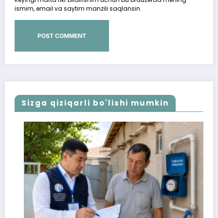
ismim, email va saytim manzili saqlansin.
Sizga qiziqarli bo'lishi mumkin