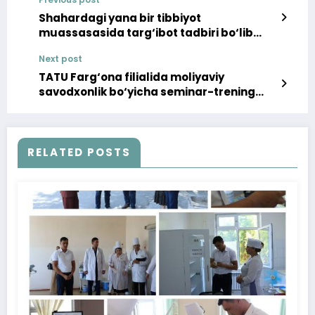
Shahardagi yana bir tibbiyot
muassasasida targ‘ibot tadbiri bo‘lib
o‘tdi
Next post
TATU Farg‘ona filialida moliyaviy
savodxonlik bo‘yicha seminar-trening
bo‘lib o‘tdi
RELATED POSTS