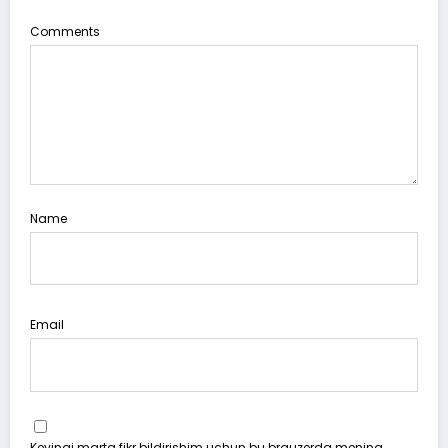
Comments
Name
Email
Keyingi marta fikr bildirishim uchun bu brauzerda mening