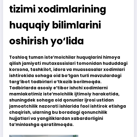
tizimi xodimlarining
huquqiy bilimlarini
oshirish yo‘lida
Toshloq tuman iste’molchilar huquqlarini himoya
qilish jamiyati mutaxassislari tomonidan hududdagi
korxona, tashkilot, idora va muassasalar xodimlari
ishtirokida sohaga oid bo‘lgan turli mavzulardagi
targ‘ibot tadbirlari o‘tkazib borilmoqda.
Tadbirlarda asosiy e’tibor ishchi xodimlarni
mamlakatimiz iste’molchilik ijtimoiy harakatida,
shuningdek sohaga oid qonunlar ijrosi ustidan
jamoatchilik nazorati ishlarida faol ishtirok etishga
chaqirish, ularning bu boradagi qonunchilik
hujjatlari va yangiliklardan xabardorligini
ta’minlashga qaratilmoqda.