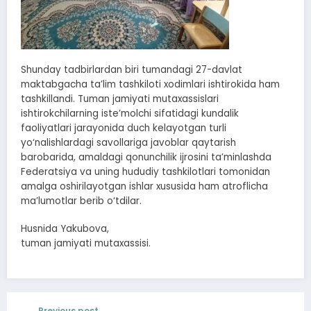
Shunday tadbirlardan biri tumandagi 27-davlat
maktabgacha ta’lim tashkiloti xodimlari ishtirokida ham
tashkillandi. Tuman jamiyati mutaxassislari
ishtirokchilarning iste’molchi sifatidagi kundalik
faoliyatlari jarayonida duch kelayotgan turli
yo‘nalishlardagi savollariga javoblar qaytarish
barobarida, amaldagi qonunchilik ijrosini ta’minlashda
Federatsiya va uning hududiy tashkilotlari tomonidan
amalga oshirilayotgan ishlar xususida ham atroflicha
ma’lumotlar berib o‘tdilar.
Husnida Yakubova,
tuman jamiyati mutaxassisi.
Previous post