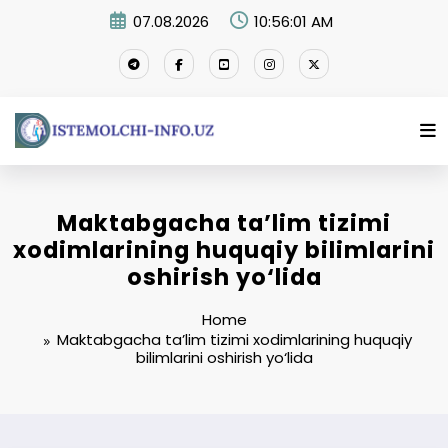
Skip
07.08.2026
10:56:02 AM
to
content
Maktabgacha ta’lim tizimi
xodimlarining huquqiy bilimlarini
oshirish yo‘lida
Home
Maktabgacha ta’lim tizimi xodimlarining huquqiy
bilimlarini oshirish yo‘lida