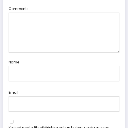
Comments
Name
Email
Keyingi marta fikr bildirishim uchun bu brauzerda mening