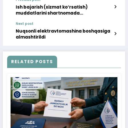
Ish bajarish (xizmat ko‘rsatish)
muddatlarini shartnomada
ko‘rsatilganidan kechiktirish salbiy
Next post
oqibatlarga olib keladi
Nuqsonli elektravtomashina boshqasiga
almashtirildi
RELATED POSTS