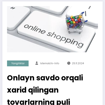
Yangiliklar
Istemolchi-Info
25.11.2024
Onlayn savdo orqali
xarid qilingan
tovarlarning puli