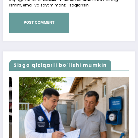
ismim, email va saytim manzili saqlansin.
Sizga qiziqarli bo'lishi mumkin