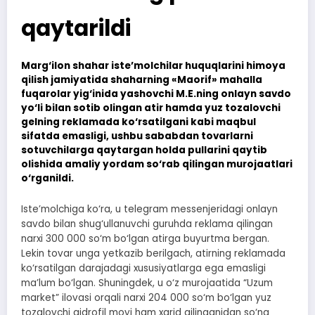
qaytarildi
Marg‘ilon shahar iste’molchilar huquqlarini himoya
qilish jamiyatida shaharning «Maorif» mahalla
fuqarolar yig‘inida yashovchi M.E.ning onlayn savdo
yo‘li bilan sotib olingan atir hamda yuz tozalovchi
gelning reklamada ko‘rsatilgani kabi maqbul
sifatda emasligi, ushbu sababdan tovarlarni
sotuvchilarga qaytargan holda pullarini qaytib
olishida amaliy yordam so‘rab qilingan murojaatlari
o‘rganildi.
Iste’molchiga ko‘ra, u telegram messenjeridagi onlayn
savdo bilan shug‘ullanuvchi guruhda reklama qilingan
narxi 300 000 so‘m bo‘lgan atirga buyurtma bergan.
Lekin tovar unga yetkazib berilgach, atirning reklamada
ko‘rsatilgan darajadagi xususiyatlarga ega emasligi
ma’lum bo‘lgan. Shuningdek, u o‘z murojaatida “Uzum
market” ilovasi orqali narxi 204 000 so‘m bo‘lgan yuz
tozalovchi gidrofil moyi ham xarid qilinganidan so‘ng