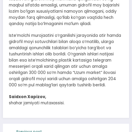
maqbul sifatda emasligi, umuman gidrofil moy bajarishi
lozim bo‘lgan xususiyatlarni namoyon qilmagani, oddiy
moydan farq qilmasligi, qo‘llab ko‘rgan vaqtida hech
qanday natija bo‘lmaganini ma’lum qiladi.
Iste’molchi murojaatini o‘rganilishi jarayonida atir hamda
gidrofil moyi sotuvchilari bilan aloqa o‘rnatilib, ularga
amaldagi qonunchilik talablari bo‘yicha targ‘ibot va
tushuntirish ishlari olib borildi. O‘rganish ishlari natijasi
bilan esa iste’molchining plastik kartasiga telegram
messenjeri orqali xarid qilingan atir uchun amalga
oshirilgan 300 000 so‘m hamda “Uzum market” ilovasi
orqali gidrofil moyi xaridi uchun amalga oshirilgan 204
000 so‘m pul mablag‘lari qaytarib tushirib berildi.
Saidxon Xapizov,
shahar jamiyati mutaxassisi.
Previous post