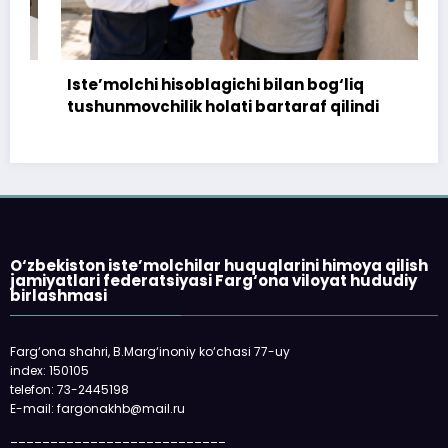
Iste’molchi hisoblagichi bilan bog‘liq
tushunmovchilik holati bartaraf qilindi
O‘zbekiston iste’molchilar huquqlarini himoya qilish
jamiyatlari federatsiyasi Farg‘ona viloyat hududiy
birlashmasi
Farg‘ona shahri, B.Marg‘inoniy ko‘chasi 77-uy
index: 150105
telefon: 73-2445198
E-mail: fargonakhb@mail.ru
___________________________