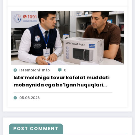
Istemolchi-Info
0
Iste’molchiga tovar kafolat muddati
mobaynida ega bo‘lgan huquqlari
ta’minlab berildi
05.08.2026
POST COMMENT