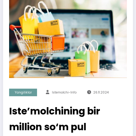
Yangiliklar
Istemolchi-Info
26.11.2024
Iste’molchining bir
million so‘m pul