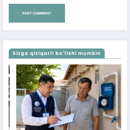
Sizga qiziqarli bo'lishi mumkin