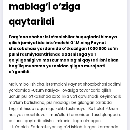
mablag‘i o‘ziga
qaytarildi
Farg‘ona shahar iste’molchilar huquqlarini himoya
qilish jamiyatida iste’molchi G‘.M.ning Paynet
shoxobchasi yordamida o‘tkazilgan 1 000 000 so‘m
pulni rasmiylashtirishda adashishga yo‘l
qo‘yilganligi va mazkur mablag‘ni qaytarilishi bilan
bog‘liq muammo yuzasidan qilgan murojaati
o‘rganildi.
Ma’lum bo‘lishicha, iste’molchi Paynet shoxobchasi xodimi
yordamida «Uzum nasiya» ilovasiga tovar xarid qilish
uchun pul o‘tkazishda xatolikka yo‘l qo‘yishadi. Keyinchalik
ma’lum bo‘lishicha, pul mablag‘i belgilangan tartibda
tegishli hisob raqamiga kelib tushmaydi. Bu holat «Uzum
nasiya» mobil ilovasi mas’ullari tomonidan tasdiqlangach,
pullarini qaytarib olishni imkonini topa olmagan
iste’molchi Federatsiyaning o‘zi ishlab turgan korxonada