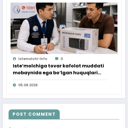
Istemolchi-Info
0
Iste’molchiga tovar kafolat muddati
mobaynida ega bo‘lgan huquqlari
ta’minlab berildi
05.08.2026
POST COMMENT