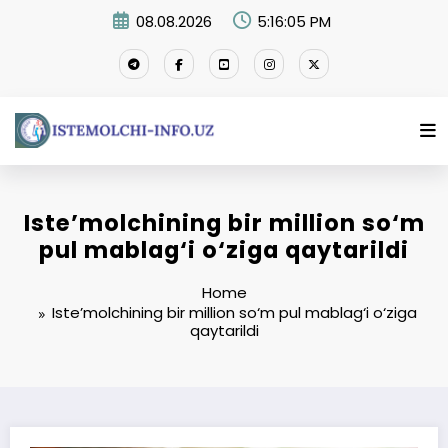
Skip
08.08.2026
5:16:05 PM
to
content
Iste’molchining bir million so‘m
pul mablag‘i o‘ziga qaytarildi
Home
Iste’molchining bir million so‘m pul mablag‘i o‘ziga
qaytarildi