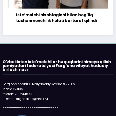
Iste’molchi hisoblagichi bilan bog‘liq
tushunmovchilik holati bartaraf qilindi
O‘zbekiston iste’molchilar huquqlarini himoya qilish
jamiyatlari federatsiyasi Farg‘ona viloyat hududiy
birlashmasi
Farg‘ona shahri, B.Marg‘inoniy ko‘chasi 77-uy
index: 150105
telefon: 73-2445198
E-mail: fargonakhb@mail.ru
___________________________