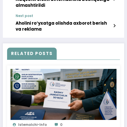
almashtirildi
Next post
Aholini ro‘yxatga olishda axborot berish
va reklama
RELATED POSTS
Istemolchi-Info
0