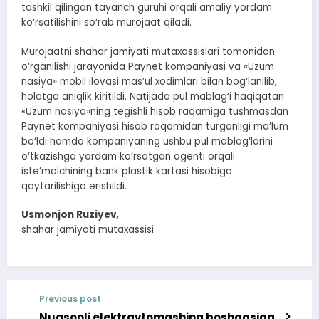
tashkil qilingan tayanch guruhi orqali amaliy yordam
ko‘rsatilishini so‘rab murojaat qiladi.
Murojaatni shahar jamiyati mutaxassislari tomonidan
o‘rganilishi jarayonida Paynet kompaniyasi va «Uzum
nasiya» mobil ilovasi mas’ul xodimlari bilan bog‘lanilib,
holatga aniqlik kiritildi. Natijada pul mablag‘i haqiqatan
«Uzum nasiya»ning tegishli hisob raqamiga tushmasdan
Paynet kompaniyasi hisob raqamidan turganligi ma’lum
bo‘ldi hamda kompaniyaning ushbu pul mablag‘larini
o‘tkazishga yordam ko‘rsatgan agenti orqali
iste’molchining bank plastik kartasi hisobiga
qaytarilishiga erishildi.
Usmonjon Ruziyev,
shahar jamiyati mutaxassisi.
Previous post
Nuqsonli elektravtomashina boshqasiga