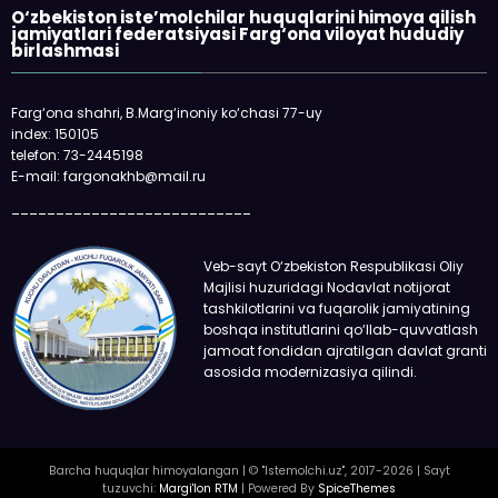
O‘zbekiston iste’molchilar huquqlarini himoya qilish
jamiyatlari federatsiyasi Farg‘ona viloyat hududiy
birlashmasi
Farg‘ona shahri, B.Marg‘inoniy ko‘chasi 77-uy
index: 150105
telefon: 73-2445198
E-mail: fargonakhb@mail.ru
___________________________
Veb-sayt O‘zbekiston Respublikasi Oliy
Majlisi huzuridagi Nodavlat notijorat
tashkilotlarini va fuqarolik jamiyatining
boshqa institutlarini qo‘llab-quvvatlash
jamoat fondidan ajratilgan davlat granti
asosida modernizasiya qilindi.
Barcha huquqlar himoyalangan | © "Istemolchi.uz", 2017-2026 | Sayt
tuzuvchi:
Margi'lon RTM
| Powered By
SpiceThemes