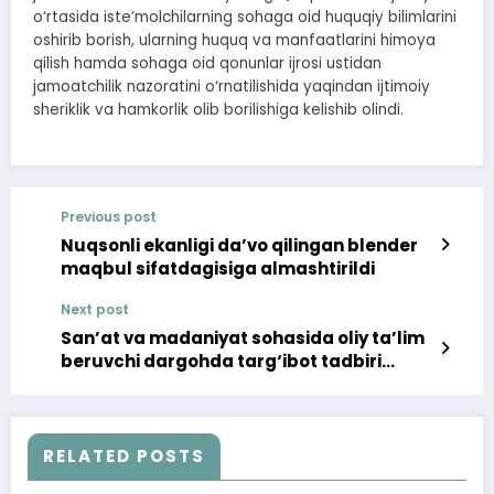
o‘rtasida iste’molchilarning sohaga oid huquqiy bilimlarini
oshirib borish, ularning huquq va manfaatlarini himoya
qilish hamda sohaga oid qonunlar ijrosi ustidan
jamoatchilik nazoratini o‘rnatilishida yaqindan ijtimoiy
sheriklik va hamkorlik olib borilishiga kelishib olindi.
Previous post
Nuqsonli ekanligi da’vo qilingan blender
maqbul sifatdagisiga almashtirildi
Next post
San’at va madaniyat sohasida oliy ta’lim
beruvchi dargohda targ‘ibot tadbiri
bo‘lib o‘tdi
RELATED POSTS