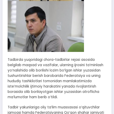
Tadbirda yuqoridagi chora-tadbirlar rejasi asosida
belgilab maqsad va vazifalar, ularning ijrosini ta’minlash
yo‘nalishida olib borilishi lozim bo‘lgan ishlar yuzasidan
tushuntirishlar berish barobarida Federatsiya va uning
hududiy tashkilotlari tomonidan mamlakatimizda
iste’molchilik ijtimoiy harakatini yanada rivojlantirish
borasida olib borilayotgan ishlar yuzasidan atroflicha
ma’lumotlar ham berib o‘tildi.
Tadbir yakunlariga oliy ta’lim muassasasi o‘qituvchilar
jamoasi hamda Federatsiyaning Qo‘qon shahar jamiyati