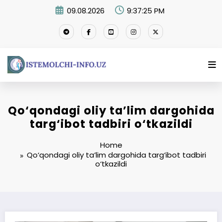
Skip
09.08.2026
9:37:26 PM
to
content
Qo‘qondagi oliy ta’lim dargohida
targ‘ibot tadbiri o‘tkazildi
Home
Qo‘qondagi oliy ta’lim dargohida targ‘ibot tadbiri
o‘tkazildi