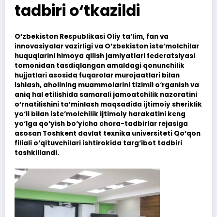
tadbiri o‘tkazildi
O‘zbekiston Respublikasi Oliy ta’lim, fan va
innovasiyalar vazirligi va O‘zbekiston iste’molchilar
huquqlarini himoya qilish jamiyatlari federatsiyasi
tomonidan tasdiqlangan amaldagi qonunchilik
hujjatlari asosida fuqarolar murojaatlari bilan
ishlash, aholining muammolarini tizimli o‘rganish va
aniq hal etilishida samarali jamoatchilik nazoratini
o‘rnatilishini ta’minlash maqsadida ijtimoiy sheriklik
yo‘li bilan iste’molchilik ijtimoiy harakatini keng
yo‘lga qo‘yish bo‘yicha chora-tadbirlar rejasiga
asosan Toshkent davlat texnika universiteti Qo‘qon
filiali o‘qituvchilari ishtirokida targ‘ibot tadbiri
tashkillandi.