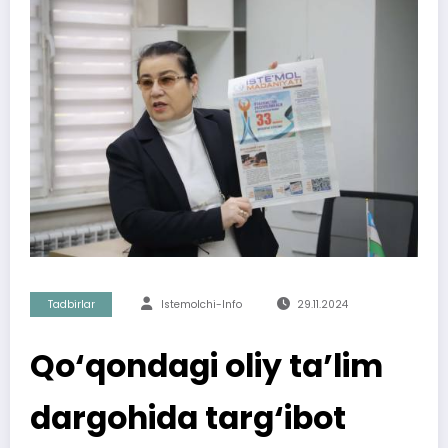
Tadbirlar
Istemolchi-Info
29.11.2024
Qo‘qondagi oliy ta’lim
dargohida targ‘ibot