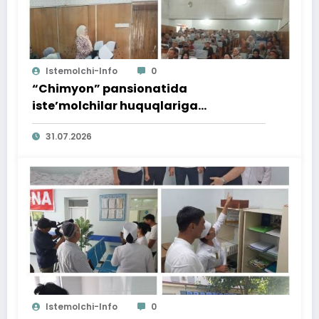
Istemolchi-Info
0
“Chimyon” pansionatida
iste’molchilar huquqlariga
bag‘ishlangan targ‘ibot tadbiri
31.07.2026
o‘tkazildi
Istemolchi-Info
0