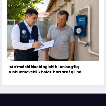
bog‘liq
172 million so‘m to‘landi, ammo uy
f qilindi
topshirilmadi…