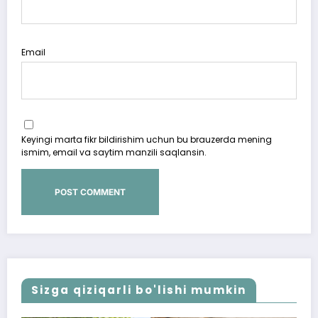
Email
Keyingi marta fikr bildirishim uchun bu brauzerda mening
ismim, email va saytim manzili saqlansin.
Sizga qiziqarli bo'lishi mumkin