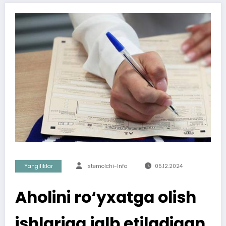
Yangiliklar
Istemolchi-Info
05.12.2024
Aholini ro‘yxatga olish
ishlariga jalb etiladigan