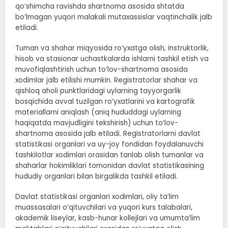
qo‘shimcha ravishda shartnoma asosida shtatda
bo‘lmagan yuqori malakali mutaxassislar vaqtinchalik jalb
etiladi.
Tuman va shahar miqyosida ro‘yxatga olish, instruktorlik,
hisob va stasionar uchastkalarda ishlarni tashkil etish va
muvofiqlashtirish uchun to‘lov-shartnoma asosida
xodimlar jalb etilishi mumkin. Registratorlar shahar va
qishloq aholi punktlaridagi uylarning tayyorgarlik
bosqichida avval tuzilgan ro‘yxatlarini va kartografik
materiallarni aniqlash (aniq hududdagi uylarning
haqiqatda mavjudligini tekshirish) uchun to‘lov-
shartnoma asosida jalb etiladi. Registratorlarni davlat
statistikasi organlari va uy-joy fondidan foydalanuvchi
tashkilotlar xodimlari orasidan tanlab olish tumanlar va
shaharlar hokimliklari tomonidan davlat statistikasining
hududiy organlari bilan birgalikda tashkil etiladi.
Davlat statistikasi organlari xodimlari, oliy ta’lim
muassasalari o‘qituvchilari va yuqori kurs talabalari,
akademik liseylar, kasb-hunar kollejlari va umumta’lim