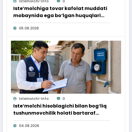
Istemolchi-Info
0
Iste’molchiga tovar kafolat muddati
mobaynida ega bo‘lgan huquqlari
ta’minlab berildi
05.08.2026
Istemolchi-Info
0
Iste’molchi hisoblagichi bilan bog‘liq
tushunmovchilik holati bartaraf
qilindi
04.08.2026