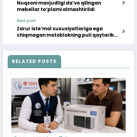
Nuqsoni mavjudligi da’vo qilingan
mebellar to‘plami almashtirildi
Next post
Zarur iste’mol xususiyatlariga ega
chiqmagan motoblokning puli qaytarib
olindi
RELATED POSTS