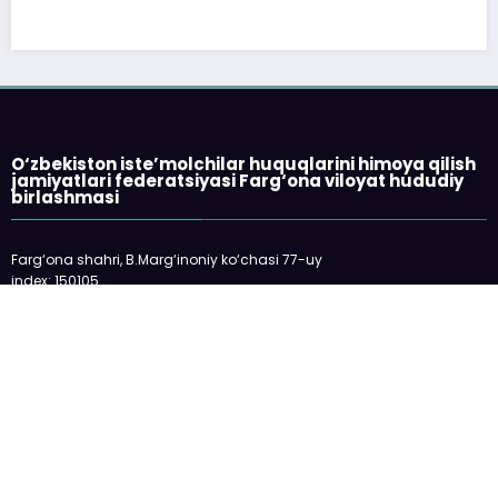
O‘zbekiston iste’molchilar huquqlarini himoya qilish
jamiyatlari federatsiyasi Farg‘ona viloyat hududiy
birlashmasi
Farg‘ona shahri, B.Marg‘inoniy ko‘chasi 77-uy
index: 150105
telefon: 73-2445198
E-mail: fargonakhb@mail.ru
___________________________
Veb-sayt O‘zbekiston Respublikasi Oliy
Majlisi huzuridagi Nodavlat notijorat
tashkilotlarini va fuqarolik jamiyatining
boshqa institutlarini qo‘llab-quvvatlash
jamoat fondidan ajratilgan davlat granti