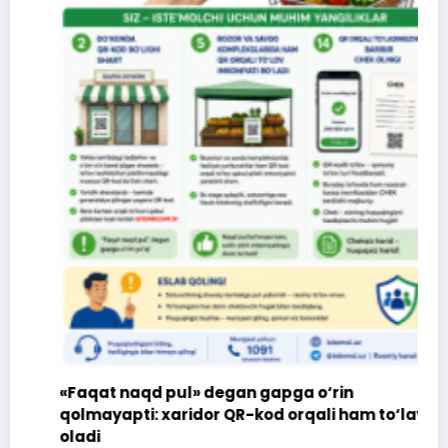
«Faqat naqd pul» degan gapga o‘rin
qolmayapti: xaridor QR-kod orqali ham to‘lay
oladi