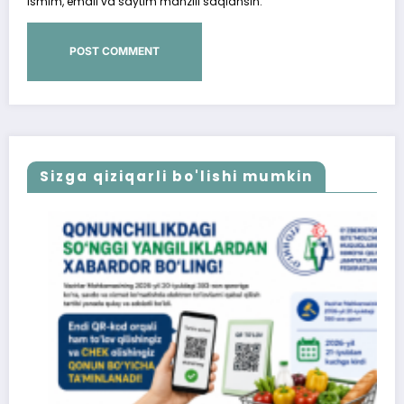
ismim, email va saytim manzili saqlansin.
Sizga qiziqarli bo'lishi mumkin