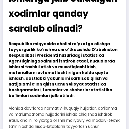
xodimlar qanday
saralab olinadi?
Respublika miqyosida aholini ro‘yxatga olishga
tayyorgarlik ko‘rish va uni o‘tkazishda O‘zbekiston
Respublikasi Prezidenti huzuridagi statistika
Agentligining xodimlari ishtirok etadi, hududlarda
ishlarni tashkil etish va muvofiqlashtirish,
materiallarni avtomatlashtirilgan holda qayta
ishlash, dastlabki yakunlarni sarhisob qilish va
natijalarni e’lon qilish uchun viloyat statistika
boshqarmalari, tumanlar va shaharlar statistika
bo‘limlari xodimlari jalb etiladi.
Alohida davrlarda normativ-huquqiy hujjatlar, qo‘llanma
va ma’lumotnoma hujjatlarini ishlab chiqishda ishtirok
etish, aholini ro‘yxatga olishni moliyaviy va moddiy-texnik
ta’minlashda hisob-kitoblarni tayyorlash uchun